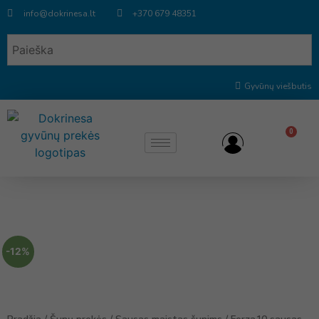
info@dokrinesa.lt
+370 679 48351
Gyvūnų viešbutis
0
-12%