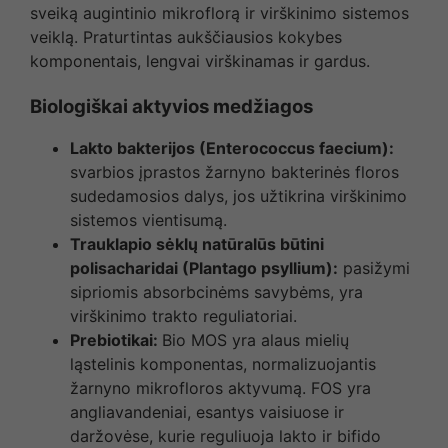
sveiką augintinio mikroflorą ir virškinimo sistemos
veiklą. Praturtintas aukščiausios kokybes
komponentais, lengvai virškinamas ir gardus.
Biologiškai aktyvios medžiagos
Lakto bakterijos (Enterococcus faecium):
svarbios įprastos žarnyno bakterinės floros
sudedamosios dalys, jos užtikrina virškinimo
sistemos vientisumą.
Trauklapio sėklų natūralūs būtini
polisacharidai (Plantago psyllium):
pasižymi
sipriomis absorbcinėms savybėms, yra
virškinimo trakto reguliatoriai.
Prebiotikai:
Bio MOS yra alaus mielių
ląstelinis komponentas, normalizuojantis
žarnyno mikrofloros aktyvumą. FOS yra
angliavandeniai, esantys vaisiuose ir
daržovėse, kurie reguliuoja lakto ir bifido