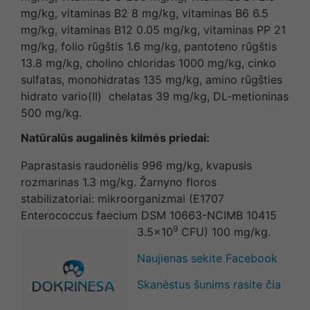
mg/kg, vitaminas B2 8 mg/kg, vitaminas B6 6.5
mg/kg, vitaminas B12 0.05 mg/kg, vitaminas PP 21
mg/kg, folio rūgštis 1.6 mg/kg, pantoteno rūgštis
13.8 mg/kg, cholino chloridas 1000 mg/kg, cinko
sulfatas, monohidratas 135 mg/kg, amino rūgšties
hidrato vario(II) chelatas 39 mg/kg, DL-metioninas
500 mg/kg.
Natūralūs augalinės kilmės priedai:
Paprastasis raudonėlis 996 mg/kg, kvapusis
rozmarinas 1.3 mg/kg. Žarnyno floros
stabilizatoriai: mikroorganizmai (E1707
Enterococcus faecium DSM 10663-NCIMB 10415
9
3.5×10
CFU) 100 mg/kg.
Naujienas sekite Facebook
Skanėstus šunims rasite čia