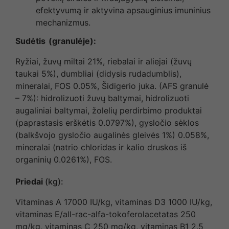
efektyvumą ir aktyvina apsauginius imuninius
mechanizmus.
Sudėtis
(granulėje):
Ryžiai, žuvų miltai 21%, riebalai ir aliejai (žuvų
taukai 5%), dumbliai (didysis rudadumblis),
mineralai, FOS 0.05%, Šidigerio juka. (AFS granulė
– 7%): hidrolizuoti žuvų baltymai, hidrolizuoti
augaliniai baltymai, žolelių perdirbimo produktai
(paprastasis erškėtis 0.0797%), gysločio sėklos
(balkšvojo gysločio augalinės gleivės 1%) 0.058%,
mineralai (natrio chloridas ir kalio druskos iš
organinių 0.0261%), FOS.
Priedai
(kg):
Vitaminas A 17000 IU/kg, vitaminas D3 1000 IU/kg,
vitaminas E/all-rac-alfa-tokoferolacetatas 250
mg/kg, vitaminas C 250 mg/kg, vitaminas B1 2.5