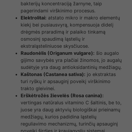
bakterijų koncentraciją žarnyne, taip
pagerindami virškinimo procesus.
Elektrolitai:
atstato mikro ir makro elementų
kiekį bei pusiausvyrą, kompensuoja didelį
drėgmės praradimą ir palaiko tinkamą
osmosinį spaudimą ląstelių ir
ekstraląsteliniuose skysčiuose.
Raudonėlis (Origanum vulgare):
šio augalo
gijimo savybės yra plačiai žinomos, jo augalų
sudėtyje yra daug antioksidantinių medžiagų.
Kaštonas (Castanea sativa):
jo ekstraktas
turi ryškų ir apsauginį poveikį virškinimo
trakto gleivinei.
Erškėtrožės žievelės (Rosa canina):
vertingas natūralus vitamino C šaltinis, be to,
juose yra daug aktyvių biologiškai prieinamų
medžiagų, kurios padidina ląstelių
reguliavimo mechanizmų, turinčių apsauginį
poveikį širdies ir kraujagyslių sistemai,