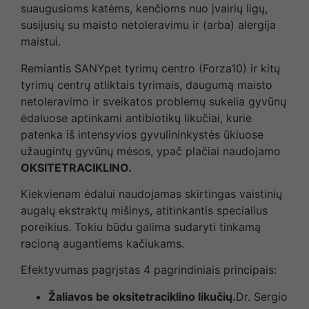
suaugusioms katėms, kenčioms nuo įvairių ligų,
susijusių su maisto netoleravimu ir (arba) alergija
maistui.
Remiantis SANYpet tyrimų centro (Forza10) ir kitų
tyrimų centrų atliktais tyrimais, daugumą maisto
netoleravimo ir sveikatos problemų sukelia gyvūnų
ėdaluose aptinkami antibiotikų likučiai, kurie
patenka iš intensyvios gyvulininkystės ūkiuose
užaugintų gyvūnų mėsos, ypač plačiai naudojamo
OKSITETRACIKLINO.
Kiekvienam ėdalui naudojamas skirtingas vaistinių
augalų ekstraktų mišinys, atitinkantis specialius
poreikius. Tokiu būdu galima sudaryti tinkamą
racioną augantiems kačiukams.
Efektyvumas pagrįstas 4 pagrindiniais principais:
Žaliavos be oksitetraciklino likučių.
Dr. Sergio