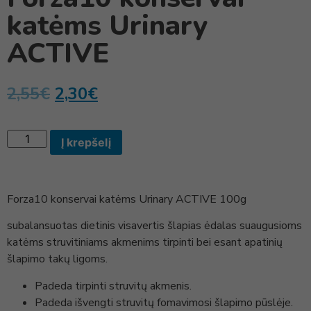
katėms Urinary
ACTIVE
2,55
€
2,30
€
Į krepšelį
Forza10 konservai katėms Urinary ACTIVE 100g
subalansuotas dietinis visavertis šlapias ėdalas suaugusioms
katėms struvitiniams akmenims tirpinti bei esant apatinių
šlapimo takų ligoms.
Padeda tirpinti struvitų akmenis.
Padeda išvengti struvitų fomavimosi šlapimo pūslėje.