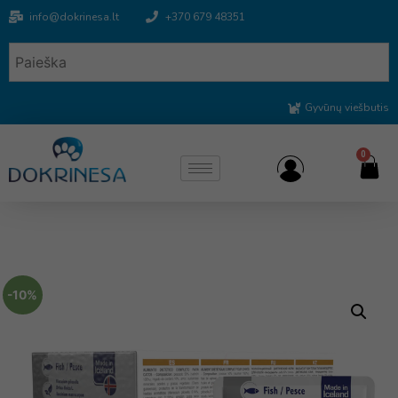
info@dokrinesa.lt
+370 679 48351
Gyvūnų viešbutis
0
-10%