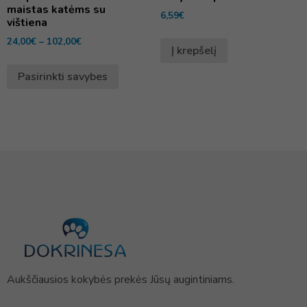
maistas katėms su
6,59
€
vištiena
24,00
€
–
102,00
€
Į krepšelį
Pasirinkti savybes
Aukščiausios kokybės prekės Jūsų augintiniams.