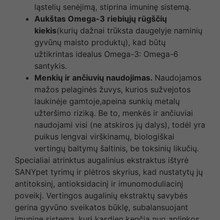
ląstelių senėjimą, stiprina imuninę sistemą.
Aukštas Omega-3 riebiųjų rūgščių
kiekis
(kurių dažnai trūksta daugelyje naminių
gyvūnų maisto produktų), kad būtų
užtikrintas idealus Omega-3: Omega-6
santykis.
Menkių ir ančiuvių naudojimas.
Naudojamos
mažos pelaginės žuvys, kurios sužvejotos
laukinėje gamtoje,apeina sunkių metalų
užteršimo riziką. Be to, menkės ir ančiuviai
naudojami visi (ne atskiros jų dalys), todėl yra
puikus lengvai virškinamų, biologiškai
vertingų baltymų šaltinis, be toksinių likučių.
Specialiai atrinktus augalinius ekstraktus ištyrė
SANYpet tyrimų ir plėtros skyrius, kad nustatytų jų
antitoksinį, antioksidacinį ir imunomoduliacinį
poveikį. Vertingos augalinių ekstraktų savybės
gerina gyvūno sveikatos būklę, subalansuojant
imuninę sistemą, kuri kasdien kenčia nuo aplinkos