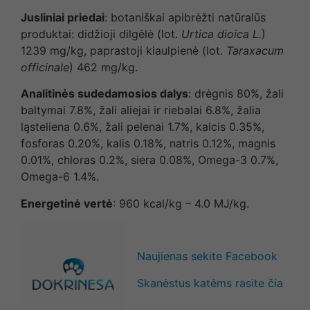
Jusliniai priedai
: botaniškai apibrėžti natūralūs
produktai: didžioji dilgėlė (lot.
Urtica dioica L.
)
1239 mg/kg, paprastoji kiaulpienė (lot.
Taraxacum
officinale
) 462 mg/kg.
Analitinės sudedamosios dalys
: drėgnis 80%, žali
baltymai 7.8%, žali aliejai ir riebalai 6.8%, žalia
ląsteliena 0.6%, žali pelenai 1.7%, kalcis 0.35%,
fosforas 0.20%, kalis 0.18%, natris 0.12%, magnis
0.01%, chloras 0.2%, siera 0.08%, Omega-3 0.7%,
Omega-6 1.4%.
Energetinė vertė
: 960 kcal/kg – 4.0 MJ/kg.
Naujienas sekite Facebook
Skanėstus katėms rasite čia