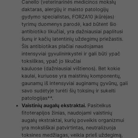
Canello (veterinarinės medicinos mokslų
daktaras, alergijų ir maisto patologijų
gydymo specialistas, FORZA10 įkūrėjas)
tyrimų duomenys parodė, kad būtent šio
antibiotiko likučiai, yra dažniausiai paplitusi
šunų ir kačių latentinių uždegimų priežastis.
Šis antibiotikas plačiai naudojamas
intensyviai gyvulininkystei ir gali būti ypač
toksiškas, ypač jo likučiai
kauluose (dažniausiai vištienos). Bet kokie
kaulai, kuriuose yra maistinių komponentų,
gaunamų iš intensyviai auginamų gyvūnų, gali
savo sudėtyje turėti šių toksinų ir sukelti
patologijas**.
Vaistinių augalų ekstraktai.
Pasitelkus
fitoterapijos žinias, naudojami vaistinių
augalų ekstraktai, kurių poveikis organizmui
yra moksliškai patvirtintas, neutralizuoja
toksines medžiagas, veikia prieš uždegimą,