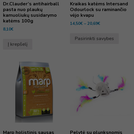
Dr.Clauder’s antihairball
Kraikas katėms Intersand
pasta nuo plaukų
Odourlock su raminančio
kamuoliukų susidarymo
vėjo kvapu
katėms 100g
14,50
€
–
20,69
€
8,10
€
Pasirinkti savybes
Į krepšelį
Marp holistinis sausas
Pelytė su plunksnomis