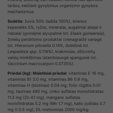
taršos, keičiant gyvybinius organizmo gynybos
mechanizmus.
Sudėtis
: žuvis 50% (lašiša 100%), ėrienos
kepenėlės 5%, ryžiai, mineralai, augaliniai aliejai ir
riebalai (gvinėjinė alyvpalmė lot.
Elaeis guineensis
),
žolelių perdirbimo produktai (vienagraižė vanagė
lot.
Hieracium pilosella
0.14%, dobilūnė lot
.
Lespedeza spp.
0.116%), krakmolas, džiovintų
vaisių minkštimas (stambiauogė spanguolė lot.
Vaccinium macrocarpon
0.0735%).
Priedai (kg)
: Maistiniai priedai:
vitaminas E 16 mg,
vitaminas B1 3.0 mg, vitaminas B6 0.9 mg,
vitaminas H (biotinas) 0.04 mg, folio rūgštis 0.01
mg, taurinas 440 mg, cinko sulfatas monohidratas
11.3 mg (Zn 4.1 mg), mangano sulfatas
monohidratas 5.2 mg (Mn 1.7 mg), kalio jodidas 0.7
mg (I 0.5 mg), DL-metioninas 2000 mg/kg.