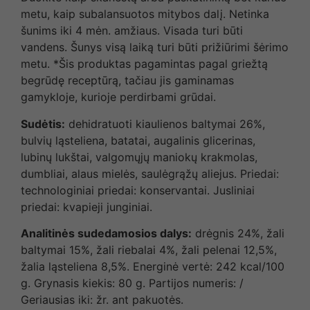
metu, kaip subalansuotos mitybos dalį. Netinka
šunims iki 4 mėn. amžiaus. Visada turi būti
vandens. Šunys visą laiką turi būti prižiūrimi šėrimo
metu. *Šis produktas pagamintas pagal griežtą
begrūdę receptūrą, tačiau jis gaminamas
gamykloje, kurioje perdirbami grūdai.
Sudėtis:
dehidratuoti kiaulienos baltymai 26%,
bulvių ląsteliena, batatai, augalinis glicerinas,
lubinų lukštai, valgomųjų maniokų krakmolas,
dumbliai, alaus mielės, saulėgrąžų aliejus. Priedai:
technologiniai priedai: konservantai. Jusliniai
priedai: kvapieji junginiai.
Analitinės sudedamosios dalys:
drėgnis 24%, žali
baltymai 15%, žali riebalai 4%, žali pelenai 12,5%,
žalia ląsteliena 8,5%. Energinė vertė: 242 kcal/100
g. Grynasis kiekis: 80 g. Partijos numeris: /
Geriausias iki: žr. ant pakuotės.