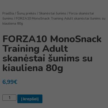
Pradžia
/
Šunų prekės
/
Skanėstai šunims
/
Forza skanėstai
šunims
/ FORZA10 MonoSnack Training Adult skanėstai šunims su
kiauliena 80g
FORZA10 MonoSnack
Training Adult
skanėstai šunims su
kiauliena 80g
6,99
€
Į krepšelį