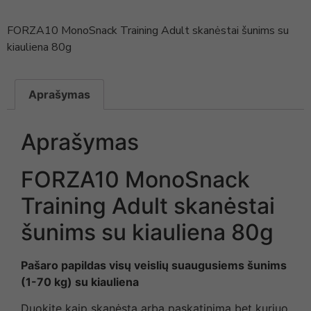
FORZA10 MonoSnack Training Adult skanėstai šunims su
kiauliena 80g
Aprašymas
Aprašymas
FORZA10 MonoSnack
Training Adult skanėstai
šunims su kiauliena 80g
Pašaro papildas visų veislių suaugusiems šunims
(1-70 kg) su kiauliena
Duokite kaip skanėstą arba paskatinimą bet kuriuo