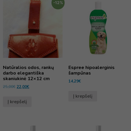
-12%
Natūralios odos, rankų
Espree hipoalerginis
darbo elegantiška
šampūnas
skaniukinė 12×12 cm
14,29
€
25,00
€
22,00
€
Į krepšelį
Į krepšelį