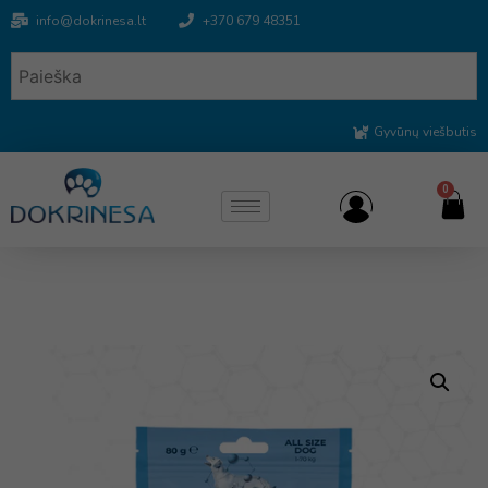
info@dokrinesa.lt
+370 679 48351
Gyvūnų viešbutis
0