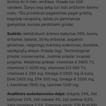
šunims iki 4 mėn. amžiaus. Visada turi būti
vandens. Šunys visą laiką turi būti prižiūrimi šėrimo
metu. *Šis produktas pagamintas pagal griežtą
begrūdę receptūrą, tačiau jis gaminamas
gamykloje, kurioje perdirbami grūdai.
Sudėtis:
dehidratuoti ėrienos baltymai 26%, bulvių
dribsniai, batatai, žirnių dribsniai, augalinis
glicerinas, valgomųjų maniokų krakmolas, dumbliai,
saulėgrąžų aliejus. Priedai (kg): Technologiniai
priedai: konservantai. Jusliniai priedai: kvapieji
junginiai. Maistiniai priedai: vitaminas A 5600 TV,
vitaminas C 4200 mg, vitaminas D3 560 TV,
vitaminas E 280 mg, Omega-3 5500 mg iš kurių
DHA 2450 mg, EPA 950 mg, Omega-6 2500 mg,
L-karnitinas 7600 mg, taurinas 1200 mg.
Analitinės sudedamosios dalys:
drėgnis 24%, žali
baltymai 20%, žali riebalai 4%, žali pelenai 9,5%,
žalia ląsteliena 2,5%. Energinė vertė: 276 Kcal/100