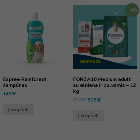
-14%
Espree Rainforest
FORZA10 Medium adult
šampūnas
su elniena ir bulvėmis – 12
kg
14,59
€
67,80
€
57,99
€
Į krepšelį
Į krepšelį