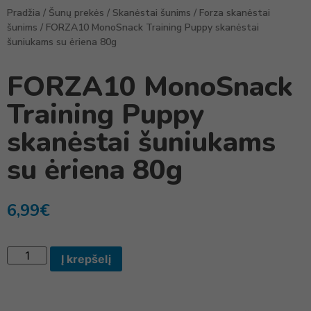
Pradžia
/
Šunų prekės
/
Skanėstai šunims
/
Forza skanėstai
šunims
/ FORZA10 MonoSnack Training Puppy skanėstai
šuniukams su ėriena 80g
FORZA10 MonoSnack
Training Puppy
skanėstai šuniukams
su ėriena 80g
6,99
€
Į krepšelį