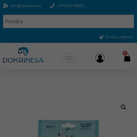
info@dokrinesa.lt
+370 679 48351
Gyvūnų viešbutis
0