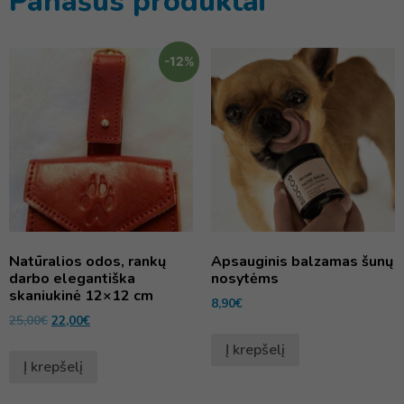
Panašūs produktai
-12%
Natūralios odos, rankų
Apsauginis balzamas šunų
darbo elegantiška
nosytėms
skaniukinė 12×12 cm
8,90
€
25,00
€
22,00
€
Į krepšelį
Į krepšelį