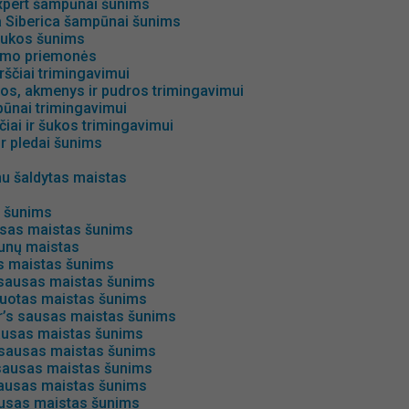
xpert šampūnai šunims
a Siberica šampūnai šunims
šukos šunims
imo priemonės
rščiai trimingavimui
dos, akmenys ir pudros trimingavimui
ūnai trimingavimui
iai ir šukos trimingavimui
ir pledai šunims
u šaldytas maistas
 šunims
sas maistas šunims
unų maistas
as maistas šunims
 sausas maistas šunims
lizuotas maistas šunims
r’s sausas maistas šunims
usas maistas šunims
sausas maistas šunims
ausas maistas šunims
ausas maistas šunims
sas maistas šunims