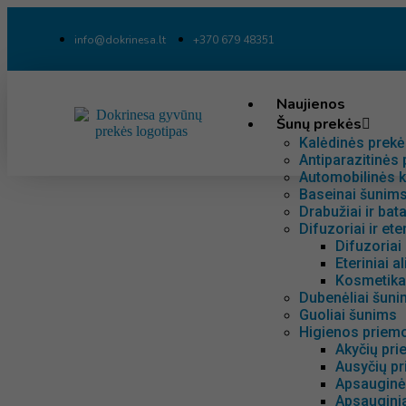
info@dokrinesa.lt
+370 679 48351
Naujienos
Šunų prekės
Kalėdinės prek
Antiparazitinės
Automobilinės k
Baseinai šunim
Drabužiai ir bat
Difuzoriai ir ete
Difuzoria
Eteriniai a
Kosmetika 
Dubenėliai šunim
Guoliai šunims
Higienos priem
Akyčių pri
Ausyčių pr
Apsauginė
Apsauginia