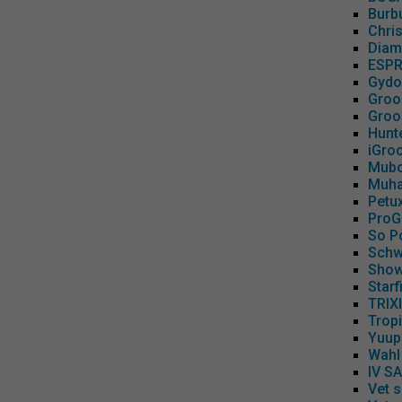
Burb
Chri
Diam
ESPR
Gydo
Groo
Groo
Hunt
iGro
Mubo
Muha
Petu
ProG
So P
Schw
Show
Starf
TRIX
Trop
Yuup
Wahl
IV S
Vet 