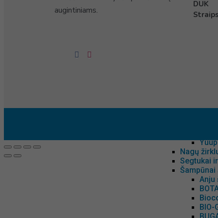
Kvepaliuka
DUK
augintiniams.
Anju
Straips
Buga
Burb
Bota
Chri
Diam
Espr
Groo
Muha
Petu
ProG
Schw
Ideal
Igro
Yuup
Nagų žirkl
Segtukai 
Šampūnai 
Anju
BOTA
Bioc
BIO-
BUGA