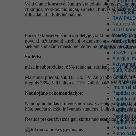
Marp kons
Wild Game konservai šunims yra tobula alternatyva namuose
Monge kon
cukinijos, morkos, moliūgai, žirneliai, bulvės ar pastarnoka
Mr. Bandit
dribsniai arba bolivinė balanda.
RAW PALEO
Natures Va
SOLO kons
YowUp jog
Forza10 konservų šunims sudėtyje yra klinoptilolito – min
poveikį, užtikrinantį kasdienį organizmo apsivalymą. Taip p
VetExpert
siekiant sumažinti maisto netoleravimo ir maisto alergijos r
Papildai ir vita
ReaVET pa
Sudėtis:
Alergijai m
Aktyvumui
mėsa ir subproduktai 65% (elniena, stirniena 14%), bulv
Šunų cukra
Papildai ap
Maistiniai priedai: Vit. D3 136 TV, Zn (cinko sulfatas, mon
Dribsnių m
drėgnis 78%, žali baltymai 11%, žali riebalai 6%, žalia lą
Imuninei s
Papildai od
Naudojimo rekomendacijos:
Papildai s
Naudojimo būdas ir dienos normos: žr. lentelę. Produktą 
Papildai š
būtų padėta šviežio ir švaraus vandens. Laikyti vėsioje ir sa
Papildai š
Papildai 
Realios prekės išvaizda gali skirtis nuo esančios nuotraukoj
Papildai š
Papildai šu
Pieno paka