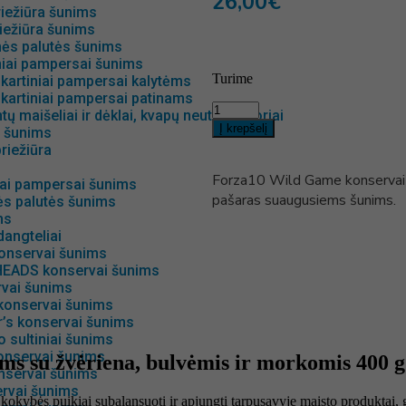
26,00
€
iežiūra šunims
iežiūra šunims
nės palutės šunims
niai pampersai šunims
Turime
kartiniai pampersai kalytėms
kartiniai pampersai patinams
ų maišeliai ir dėklai, kvapų neutralizatoriai
Į krepšelį
s šunims
riežiūra
Forza10 Wild Game konservai š
iai pampersai šunims
pašaras suaugusiems šunims.
ės palutės šunims
ms
angteliai
onservai šunims
EADS konservai šunims
rvai šunims
 konservai šunims
r’s konservai šunims
 sultiniai šunims
onservai šunims
s su žvėriena, bulvėmis ir morkomis 400 g
servai šunims
ervai šunims
kybės puikiai subalansuoti ir apjungti tarpusavyje maisto produktai, 