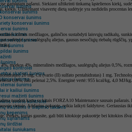
ervai šunims
 gamintam pašarui. Siekiant užtikrinti tinkamą ląstelienos kiekį, sudėt
servai šunims
i, kiekis. Užtikrinant visavertę dietą sudėtyje yra nedidelis procentas l
 konservai šunims
 konservai šunims
riety konservai šunims
ervai šunims
urtai šunims
eralinės kilmės medžiagos, galinčios sustabdyti laisvųjų radikalų, sunk
at sudėtyje yra saulėgrąžų aliejus, gausus nesočiųjų riebalų rūgščių, yp
 konservai šunims
iziką.
minai šunims
pildai šunims
ažinti
 šunims
ės 4%, morkos 4%, mineralinės medžiagos, saulėgrąžų aliejus 0,5%, roz
ligės kontrolei
etitui skatinti šunims
ohidratas) 20 mg, Cu (vario (II) sulfato pentahidratas) 1 mg. Technologi
išiniai šunims
steliena 0,8%, žali pelenai 2,5%. Energinė vertė: 955 kcal/kg, 4,0 MJ/kg.
istemai šunims
ai ir kailiui šunims
tresui mažinti šunims
galima naudoti kartu su kitais FORZA10 Maintenance sausais pašarais. P
unims svorio kontrolei
usoje vietoje. Atidarius pakuotę, reikia laikyti šaldytuve. Geriausias iki
unų inkstams ir šlapimo takams
šunų kepenims
e. Prekės, kurias gausite, gali būti kitokioje pakuotėje bei kitokios išv
unų sąnariams
nų širdžiai
italai šuniukams