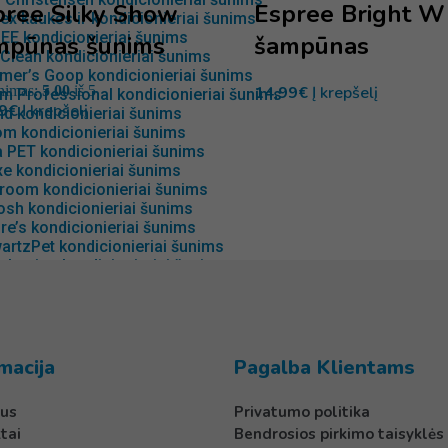
pree Silky Show
Espree Bright W
x kaukės ir kondicionieriai šunims
EE kondicionieriai šunims
mpūnas šunims
šampūnas
Clean kondicionieriai šunims
mer’s Goop kondicionieriai šunims
inimas:
5.00
iš 5
14,99
€
Į krepšelį
m Professional kondicionieriai šunims
9
€
Į krepšelį
d kondicionieriai šunims
om kondicionieriai šunims
 PET kondicionieriai šunims
e kondicionieriai šunims
room kondicionieriai šunims
osh kondicionieriai šunims
ire’s kondicionieriai šunims
artzPet kondicionieriai šunims
election kondicionieriai šunims
IE kondicionierius šunims
Clean kondicionieriai šunims
pert kondicionieriai šunims
oPet kondicionieriai ir kaukės šunims
 kondicionieriai šunims
macija
Pagalba Klientams
AN BERNARD kndicionieriai šunims
Pro kondicionieriai šunims
us
Privatumo politika
 Siberica kondicionieriai šunims
tai
Bendrosios pirkimo taisyklės
 kailiukui šunims