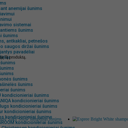
ims
sant anemijai šunims
iavimui
inimui
avimo sistemai
gantiems šunims
ai šunims
s, antkakliai, petnešos
io saugos diržai šunims
antys pavadėliai
iję šį produktą.
ėliai
 šunims
 šunims
šunims
emonės šunims
ašinėlės šunims
eriai šunims
 kondicionieriai šunims
NIQA kondicionieriai šunims
lugs kondicionieriai šunims
r kondicionieriai šunims
os kondicionieriai šunims
GROOM kondicionieriai šunims
 Christensen kondicionieriai šunims