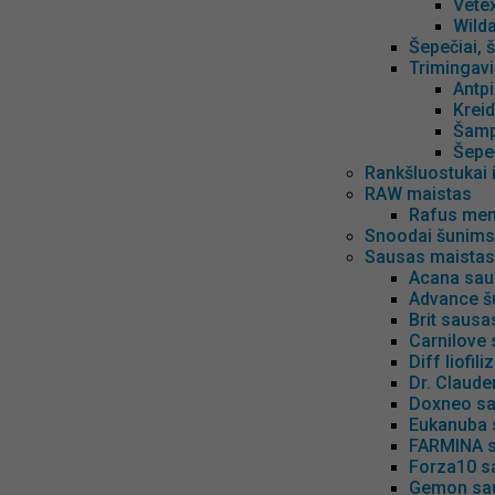
Vete
Wild
Šepečiai, 
Trimingav
Antpi
Krei
Šamp
Šepeč
Rankšluostukai 
RAW maistas
Rafus men
Snoodai šunims
Sausas maistas
Acana sau
Advance š
Brit saus
Carnilove
Diff liofi
Dr. Claude
Doxneo sa
Eukanuba 
FARMINA s
Forza10 s
Gemon sau