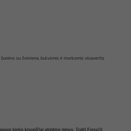
unims su žvėriena, bulvėmis ir morkomis visavertis
gausus kiekis kruopščiai atrinktos mėsos. Todėl Forza10