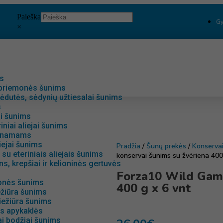
Paieška
Gy
×
ės
 priemonės šunims
ėdutės, sėdynių užtiesalai šunims
s
ai šunims
riniai aliejai šunims
i namams
liejai šunims
Pradžia
/
Šunų prekės
/
Konserva
su eteriniais aliejais šunims
konservai šunims su žvėriena 400
s, krepšiai ir kelioninės gertuvės
Forza10 Wild Game
onės šunims
400 g x 6 vnt
ežiūra šunims
iežiūra šunims
s apykaklės
i bodžiai šunims