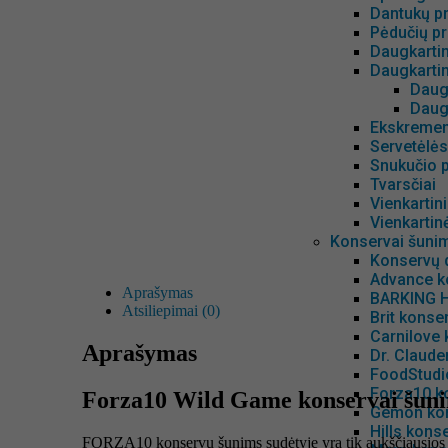
Dantukų pr
Pėdučių pr
Daugkarti
Daugkarti
Daug
Daug
Ekskrement
Servetėlė
Snukučio p
Tvarsčiai
Vienkartin
Vienkartin
Konservai šuni
Konservų d
Advance k
Aprašymas
BARKING H
Atsiliepimai (0)
Brit konse
Carnilove
Aprašymas
Dr. Claude
FoodStudio
Forza10 k
Forza10 Wild Game konservai šunim
Gemon kon
Hills kons
FORZA10 konservų šunims sudėtyje yra tik aukščiausios ko