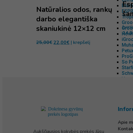
Es
Diame
Natūralios odos, rankų
ESPR
ša
Tropi
darbo elegantiška
Groo
skaniukinė 12×12 cm
Įvert
Groo
14,9
Hown
iGro
25,00
€
22,00
€
Į krepšelį
Muha
Petux
ProG
So P
Starf
Schw
Vet s
TRIX
Tropi
VetEx
Fluid
Yuup
Infor
IV S
Wahl 
Apie m
Wilda
Kontak
Purškikliai
Aukščiausios kokybės prekės Jūsų