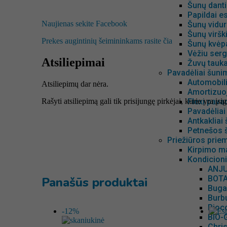
Šunų dant
Papildai e
Naujienas sekite Facebook
Šunų vidur
Šunų viršk
Prekes augintinių šeimininkams rasite čia
Šunų kvėp
Vėžiu ser
Atsiliepimai
Žuvų tauk
Pavadėliai šunim
Automobil
Atsiliepimų dar nėra.
Amortizuoj
Rašyti atsiliepimą gali tik prisijungę pirkėjai, kurie yra įsig
Flexi pavad
Pavadėliai
Antkakliai
Petnešos 
Priežiūros pri
Kirpimo m
Kondicioni
ANJU
BOTA
Panašūs produktai
Buga
Burbu
Bioc
-12%
BIO-
Chris