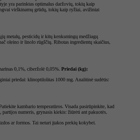
yje yra parinktas optimalus daržovių, tokių kaip
engvai virškinamų grūdų, tokių kaip ryžiai, avižiniai
iųjų metalų, pesticidų ir kitų kenksmingų medžiagų
ač oleino ir linolo rūgščių. Ribotas ingredientų skaičius,
marinas 0,1%, ciberžolė 0,05%.
Priedai
(kg):
niai priedai: klinoptilolitas 1000 mg. Analitinė sudėtis:
atiekite kambario temperatūros. Visada pasirūpinkite, kad
, partijos numeris, grynasis kiekis: žiūrėti ant pakuotės.
aizdos ar formos. Tai neturi įtakos prekių kokybei.