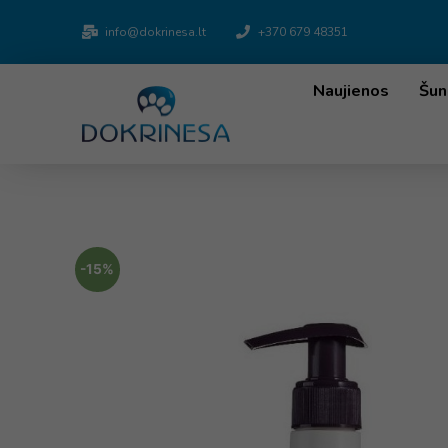
info@dokrinesa.lt
+370 679 48351
Naujienos
Šun
-15%