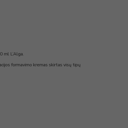
0 ml L’Alga.
cijos formavimo kremas skirtas visų tipų