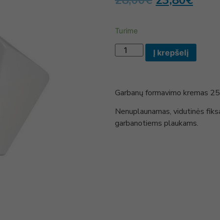
28,00
€
23,80
€
Turime
Į krepšelį
Garbanų formavimo kremas 25
Nenuplaunamas, vidutinės fiksa
garbanotiems plaukams.