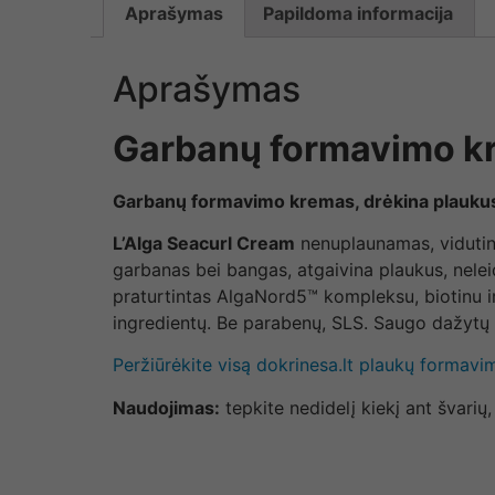
Aprašymas
Papildoma informacija
Aprašymas
Garbanų formavimo kr
Garbanų formavimo kremas, drėkina plaukus
L’Alga Seacurl Cream
nenuplaunamas, vidutinė
garbanas bei bangas, atgaivina plaukus, nelei
praturtintas AlgaNord5™ kompleksu, biotinu i
ingredientų. Be parabenų, SLS. Saugo dažytų 
Peržiūrėkite visą dokrinesa.lt plaukų formav
Naudojimas:
tepkite nedidelį kiekį ant švarių