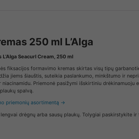
emas 250 ml L’Alga
 L’Alga Seacurl Cream, 250 ml
s fiksacijos formavimo kremas skirtas visų tipų garbanoti
džia jiems šiauštis, suteikia paslankumo, minkštumo ir nepr
r niacinamidu. Priemonė pasižymi išskirtiniu drėkinamuoju 
plaukų spalvą.
imo priemonių asortimentą →
, lengvai drėgnų arba sausų plaukų. Tolygiai paskirstykite i