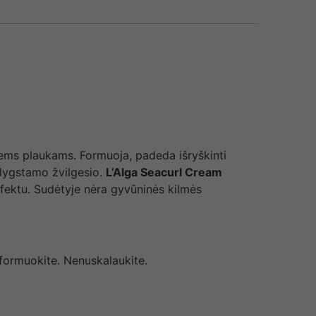
ems plaukams. Formuoja, padeda išryškinti
ilygstamo žvilgesio.
L’Alga Seacurl Cream
efektu. Sudėtyje nėra gyvūninės kilmės
r formuokite. Nenuskalaukite.