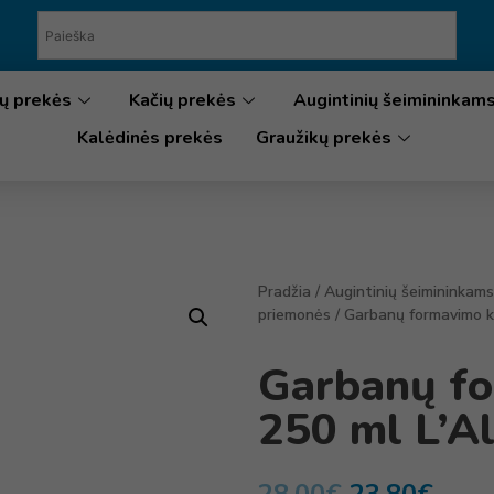
ų prekės
Kačių prekės
Augintinių šeimininkam
Kalėdinės prekės
Graužikų prekės
Pradžia
/
Augintinių šeimininkams
priemonės
/ Garbanų formavimo k
Garbanų f
250 ml L’A