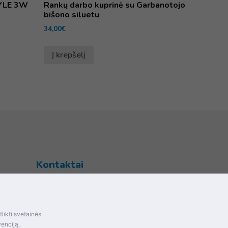
ZYLE 3W
Rankų darbo kuprinė su Garbanotojo
bišono siluetu
34,00
€
Į krepšelį
Kontaktai
Šventupės g. 28, Kaunas, Lietuva
+370 (672) 27 650
likti svetainės
info@dokrinesa.lt
mas ir
venciją,