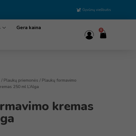
Gyvūnų viešbutis
s
Gera kaina
0
/
Plaukų priemonės
/
Plaukų formavimo
remas 250 ml L’Alga
ormavimo kremas
lga