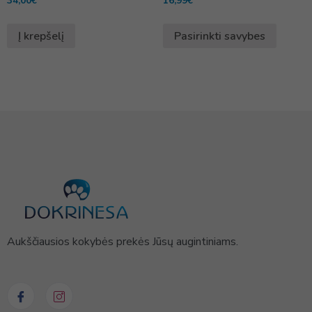
34,00
€
16,99
€
Į krepšelį
Pasirinkti savybes
Aukščiausios kokybės prekės Jūsų augintiniams.