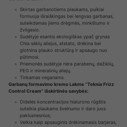
Skirtas garbanotiems plaukams, puikiai
formuoja išraiškingas bei lengvas garbanas,
suteikdamas jiems drėgmės, minkštumo ir
žvilgesio.
Sudėtyje esantis ekologiškas ypač grynas
Chia sėklų aliejus, atstato, drėkina bei
glotnina plauko struktūrą ir apsaugo nuo
pūtimosi.
Priemonės sudėtyje nėra parabenų, dažiklių,
PEG ir mineralinių aliejų.
Tinkamas veganams.
Garbanų formavimo kremo Lakme “Teknia Frizz
Control Cream” išskirtinės savybės:
Didelės koncentracijos hialurono rūgštis
suteikia plaukams švelnumo ir daro juos
paklusnesnius;
Veikia kaip apsauginis drėkinamasis barjeras,