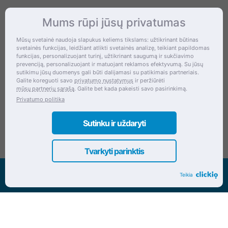
Mums rūpi jūsų privatumas
Kontaktai
Mūsų svetainė naudoja slapukus keliems tikslams: užtikrinant būtinas
svetainės funkcijas, leidžiant atlikti svetainės analizę, teikiant papildomas
Šventupės g. 28, Kaunas, Lietuva
funkcijas, personalizuojant turinį, užtikrinant saugumą ir sukčiavimo
prevenciją, personalizuojant ir matuojant reklamos efektyvumą. Su jūsų
+370 (672) 27 650
sutikimu jūsų duomenys gali būti dalijamasi su patikimais partneriais.
Galite koreguoti savo
privatumo nustatymus
ir peržiūrėti
info@dokrinesa.lt
mūsų partnerių sąrašą
. Galite bet kada pakeisti savo pasirinkimą.
Privatumo politika
MB PETHOMEPEOPLE
Įmonės kodas: 305695822
Sutinku ir uždaryti
Tvarkyti parinktis
Visos teisės saugomos www.dokrinesa.lt
Teikia