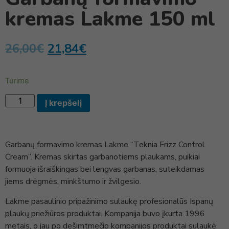
kremas Lakme 150 ml
26,00
€
21,84
€
Turime
Į krepšelį
Garbanų formavimo kremas Lakme “Teknia Frizz Control
Cream”. Kremas skirtas garbanotiems plaukams, puikiai
formuoja išraiškingas bei lengvas garbanas, suteikdamas
jiems drėgmės, minkštumo ir žvilgesio.
Lakme pasaulinio pripažinimo sulaukę profesionalūs Ispanų
plaukų priežiūros produktai. Kompanija buvo įkurta 1996
metais, o jau po dešimtmečio kompanijos produktai sulaukė