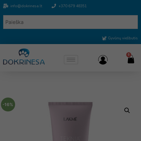
info@dokrinesa.lt
+370 679 48351
Gyvūnų viešbutis
0
-16%