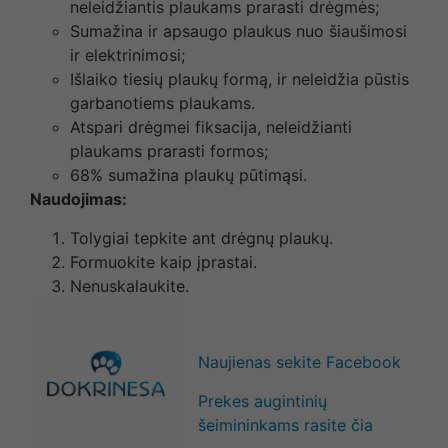
neleidžiantis plaukams prarasti drėgmės;
Sumažina ir apsaugo plaukus nuo šiaušimosi
ir elektrinimosi;
Išlaiko tiesių plaukų formą, ir neleidžia pūstis
garbanotiems plaukams.
Atspari drėgmei fiksacija, neleidžianti
plaukams prarasti formos;
68% sumažina plaukų pūtimąsi.
Naudojimas:
Tolygiai tepkite ant drėgnų plaukų.
Formuokite kaip įprastai.
Nenuskalaukite.
Naujienas sekite Facebook
Prekes augintinių
šeimininkams rasite čia