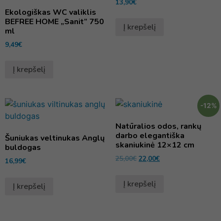
13,90
€
Ekologiškas WC valiklis
BEFREE HOME „Sanit” 750
Į krepšelį
ml
9,49
€
Į krepšelį
-12%
Natūralios odos, rankų
darbo elegantiška
Šuniukas veltinukas Anglų
skaniukinė 12×12 cm
buldogas
25,00
€
22,00
€
16,99
€
Į krepšelį
Į krepšelį