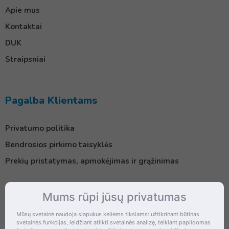
Apie mus
Kontaktai
DUK
Straipsniai
Pagalba Klientams
Privatumo politika
Bendrosios pirkimo taisyklės
Prekių pristatymas, apmokėjimas ir grąžinimas
Mums rūpi jūsų privatumas
Kontaktai
Mūsų svetainė naudoja slapukus keliems tikslams: užtikrinant būtinas
svetainės funkcijas, leidžiant atlikti svetainės analizę, teikiant papildomas