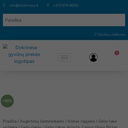
info@dokrinesa.lt
+370 679 48351
Gyvūnų viešbutis
0
-10%
Pradžia
/
Augintinių šeimininkams
/
Viskas nagams
/
Gelio-lako
sistema
/
Gelis-lakas
/ Gelis-lakas Artistic Colour Gloss Bitter