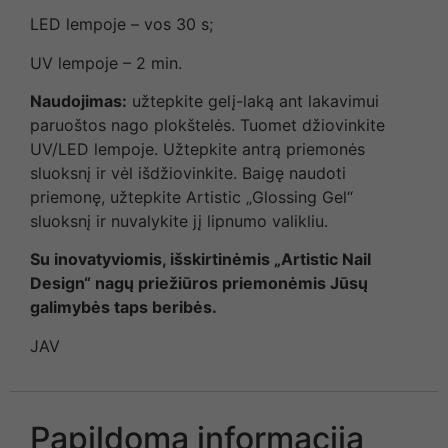
LED lempoje – vos 30 s;
UV lempoje – 2 min.
Naudojimas:
užtepkite gelį-laką ant lakavimui
paruoštos nago plokštelės. Tuomet džiovinkite
UV/LED lempoje. Užtepkite antrą priemonės
sluoksnį ir vėl išdžiovinkite. Baigę naudoti
priemonę, užtepkite Artistic „Glossing Gel“
sluoksnį ir nuvalykite jį lipnumo valikliu.
Su inovatyviomis, išskirtinėmis „Artistic Nail
Design“ nagų priežiūros priemonėmis Jūsų
galimybės taps beribės.
JAV
Papildoma informacija