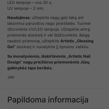
LED lempoje – vos 30 s;
UV lempoje – 2 min.
Naudojimas
: užtepkite nagų gelį-laką ant
lakavimui paruoštos nago plokštelės. Tuomet
džiovinkite UV/LED lempoje. Užtepkite antrą
priemonės sluoksnį ir vėl išdžiovinkite. Baigę
naudoti priemonę, užtepkite
Artistic „Glossing
Gel“
sluoksnį ir nuvalykite jį lipnumo valikliu.
Su inovatyviomis, išskirtinėmis „Artistic Nail
Design“ nagų priežiūros priemonėmis Jūsų
galimybės taps beribės.
JAV
Papildoma informacija