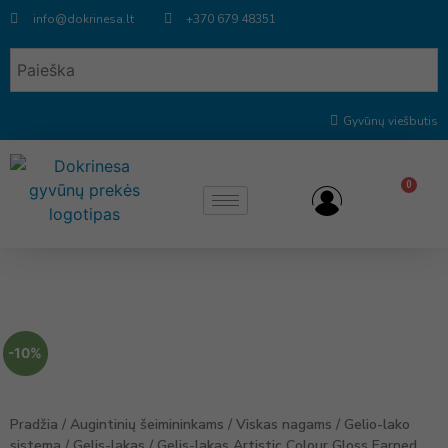
info@dokrinesa.lt
+370 679 48351
Gyvūnų viešbutis
0
-10%
Pradžia
/
Augintinių šeimininkams
/
Viskas nagams
/
Gelio-lako
sistema
/
Gelis-lakas
/ Gelis-lakas Artistic Colour Gloss Earned