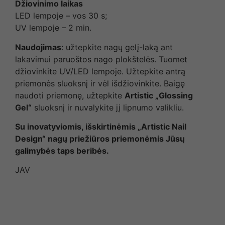
Džiovinimo laikas
LED lempoje – vos 30 s;
UV lempoje – 2 min.
Naudojimas
: užtepkite nagų gelį-laką ant
lakavimui paruoštos nago plokštelės. Tuomet
džiovinkite UV/LED lempoje. Užtepkite antrą
priemonės sluoksnį ir vėl išdžiovinkite. Baigę
naudoti priemonę, užtepkite
Artistic „Glossing
Gel“
sluoksnį ir nuvalykite jį lipnumo valikliu.
Su inovatyviomis, išskirtinėmis „Artistic Nail
Design“ nagų priežiūros priemonėmis Jūsų
galimybės taps beribės.
JAV