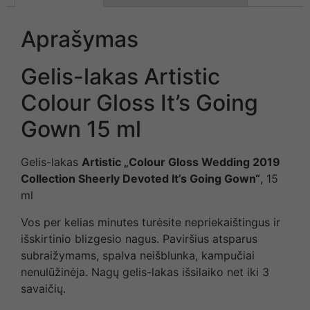
Aprašymas
Gelis-lakas Artistic
Colour Gloss It’s Going
Gown 15 ml
Gelis-lakas
Artistic „Colour Gloss Wedding 2019
Collection Sheerly Devoted It’s Going Gown“
, 15
ml
Vos per kelias minutes turėsite nepriekaištingus ir
išskirtinio blizgesio nagus. Paviršius atsparus
subraižymams, spalva neišblunka, kampučiai
nenulūžinėja. Nagų gelis-lakas išsilaiko net iki 3
savaičių.