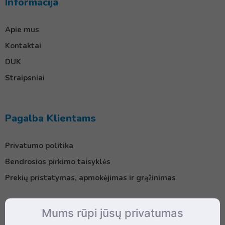
Informacija
Apie mus
Kontaktai
DUK
Straipsniai
Pagalba Klientams
Privatumo politika
Bendrosios pirkimo taisyklės
Prekių pristatymas, apmokėjimas ir grąžinimas
Mums rūpi jūsų privatumas
Kontaktai