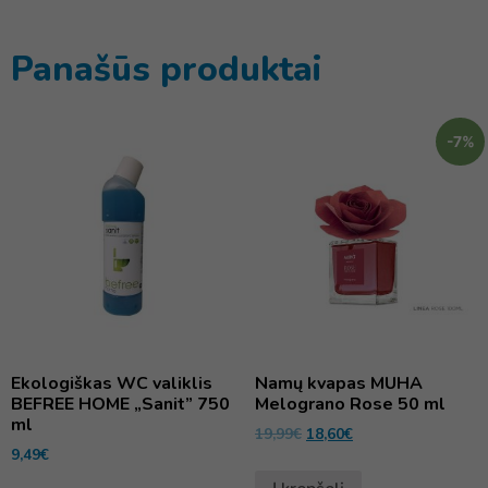
Panašūs produktai
-7%
Ekologiškas WC valiklis
Namų kvapas MUHA
BEFREE HOME „Sanit” 750
Melograno Rose 50 ml
ml
19,99
€
18,60
€
9,49
€