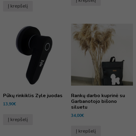
Į krepšelį
Į krepšelį
Pūkų rinkiklis Zyle juodas
Rankų darbo kuprinė su
Garbanotojo bišono
13,90
€
siluetu
34,00
€
Į krepšelį
Į krepšelį