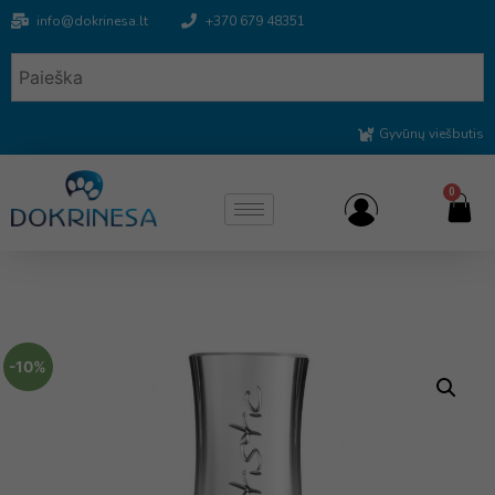
info@dokrinesa.lt
+370 679 48351
Gyvūnų viešbutis
0
-10%