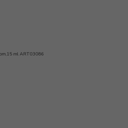
k Room,15 ml ART03086