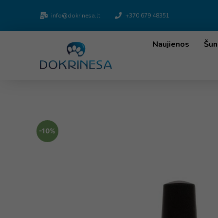
info@dokrinesa.lt
+370 679 48351
Naujienos
Šun
-10%