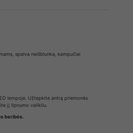
ižymams, spalva neišblunka, kampučiai
LED lempoje. Užtepkite antrą priemonės
te jį lipnumo valikliu.
ps beribės.