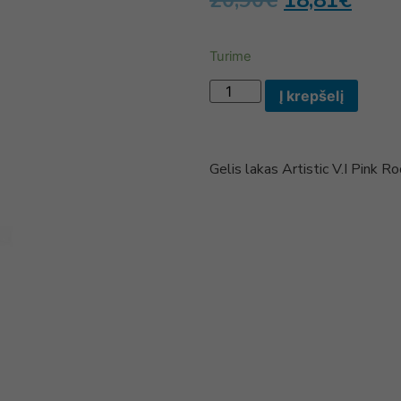
20,90
€
18,81
€
Turime
Į krepšelį
Gelis lakas Artistic V.I Pin