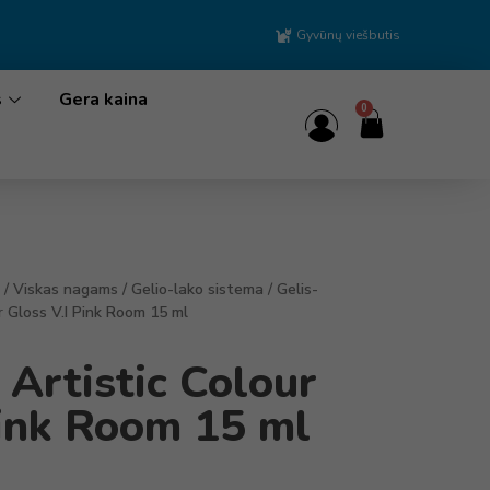
Gyvūnų viešbutis
s
Gera kaina
0
/
Viskas nagams
/
Gelio-lako sistema
/
Gelis-
r Gloss V.I Pink Room 15 ml
 Artistic Colour
Pink Room 15 ml