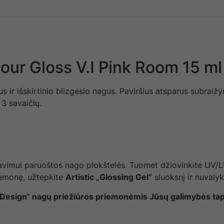
lour Gloss V.I Pink Room 15 ml
us ir išskirtinio blizgesio nagus. Paviršius atsparus subra
 3 savaičių.
akavimui paruoštos nago plokštelės. Tuomet džiovinkite UV/
riemonę, užtepkite
Artistic „Glossing Gel“
sluoksnį ir nuvalyki
ail Design“ nagų priežiūros priemonėmis Jūsų galimybės ta