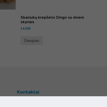
Skaniukų krepšelis Dingo su dviem
skyriais
14,00
€
Daugiau
Kontaktai
Šventupės g. 28, Kaunas, Lietuva