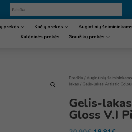
ų prekės
Kačių prekės
Augintinių šeimininkam
Kalėdinės prekės
Graužikų prekės
Pradžia
/
Augintinių šeimininkams
lakas
/ Gelis-lakas Artistic Colou
Gelis-lakas
Gloss V.I 