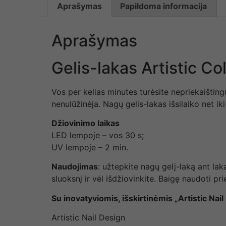
Aprašymas
Papildoma informacija
Aprašymas
Gelis-lakas Artistic Co
Vos per kelias minutes turėsite nepriekaišting
nenulūžinėja. Nagų gelis-lakas išsilaiko net iki
Džiovinimo laikas
LED lempoje – vos 30 s;
UV lempoje – 2 min.
Naudojimas
: užtepkite nagų gelį-laką ant l
sluoksnį ir vėl išdžiovinkite. Baigę naudoti p
Su inovatyviomis, išskirtinėmis „Artistic N
Artistic Nail Design