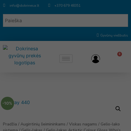
info@dokrinesa.lt
+370 679 48351
Gyvūnų viešbutis
0
-10%
Pradžia
/
Augintinių šeimininkams
/
Viskas nagams
/
Gelio-lako
sistema
/
Gelis-lakas
/ Gelis-lakas Artistic Colour Gloss Who’s