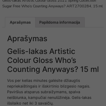
Gelis-lakas Artistic Colour Gloss 2021 Spring Collection
Sugar Free Who’s Counting Anyways? ART2700284, 15 ml
Aprašymas
Papildoma informacija
Aprašymas
Gelis-lakas Artistic
Colour Gloss Who’s
Counting Anyways? 15 ml
Vos per kelias minutes galėsite džiaugtis
nepriekaištingais ir išskirtinio blizgesio nagais.
Paviršius atsparus subraižymams, spalva
neišblunka, kampučiai nenulūžinėja. Gelis-lakas
išsilaiko net iki 3 savaičių.