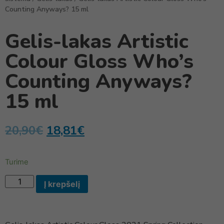
Counting Anyways? 15 ml
Gelis-lakas Artistic
Colour Gloss Who’s
Counting Anyways?
15 ml
20,90
€
18,81
€
Turime
Į krepšelį