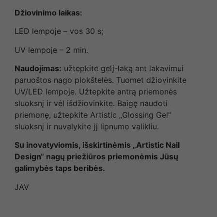
Džiovinimo laikas:
LED lempoje – vos 30 s;
UV lempoje – 2 min.
Naudojimas:
užtepkite gelį-laką ant lakavimui
paruoštos nago plokštelės. Tuomet džiovinkite
UV/LED lempoje. Užtepkite antrą priemonės
sluoksnį ir vėl išdžiovinkite. Baigę naudoti
priemonę, užtepkite Artistic „Glossing Gel“
sluoksnį ir nuvalykite jį lipnumo valikliu.
Su inovatyviomis, išskirtinėmis „Artistic Nail
Design“ nagų priežiūros priemonėmis Jūsų
galimybės taps beribės.
JAV