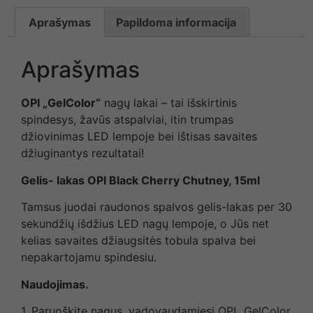
Aprašymas
Papildoma informacija
Aprašymas
OPI „GelColor“
nagų lakai – tai išskirtinis
spindesys, žavūs atspalviai, itin trumpas
džiovinimas LED lempoje bei ištisas savaites
džiuginantys rezultatai!
Gelis- lakas OPI Black Cherry Chutney, 15ml
Tamsus juodai raudonos spalvos gelis-lakas per 30
sekundžių išdžius LED nagų lempoje, o Jūs net
kelias savaites džiaugsitės tobula spalva bei
nepakartojamu spindesiu.
Naudojimas.
1. Paruoškite nagus, vadovaudamiesi OPI „GelColor