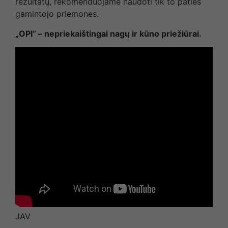
rezultatų, rekomenduojame naudoti tik to paties
gamintojo priemones.
„OPI“ – nepriekaištingai nagų ir kūno priežiūrai.
JAV