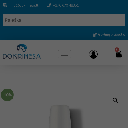
info@dokrinesa.lt
+370 679 48351
Gyvūnų viešbutis
0
-10%