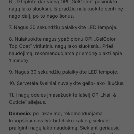
6. Užtepkite dar vieną OPI „GelColor“ pasirinkto
nagų lako sluoksnį. Iš pradžių nulakuokite centrinę
nago dalį, po to nago šonus.
7. Nagus 30 sekundžių palaikykite LED lempoje.
8. Nulakuokite nagus ypač plonu OPI „GelColor
Top Coat“ viršutiniu nagų lako sluoksniu. Prieš
naudojimą, rekomenduojama priemonę plakti apie
1 minutę.
9. Nagus 30 sekundžių palaikykite LED lempoje.
10. Servetėle švelniai nuvalykite gelio-lako likučius.
11. Į nagų odeles įmasažuokite lašelį OPI „Nail &
Cuticle” aliejaus.
Dėmesio:
po lakavimo, rekomenduojama
kruopščiai nuvalyti buteliuko kaklelį, siekiant
prailginti nagų lako naudojimą. Siekiant geriausių