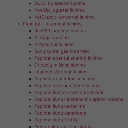
SOLO konservai šunims
YowUp jogurtai šunims
VetExpert konservai šunims
Papildai ir vitaminai šunims
ReaVET papildai šunims
Alergijai mažinti
Aktyvumui šunims
Šunų cukraligės kontrolei
Papildai apetitui skatinti šunims
Dribsnių mišiniai šunims
Imuninei sistemai šunims
Papildai odai ir kailiui šunims
Papildai stresui mažinti šunims
Papildai šunims svorio kontrolei
Papildai šunų inkstams ir šlapimo takams
Papildai šunų kepenims
Papildai šunų sąnariams
Papildai šunų širdžiai
Pieno pakaitalai šuniukams