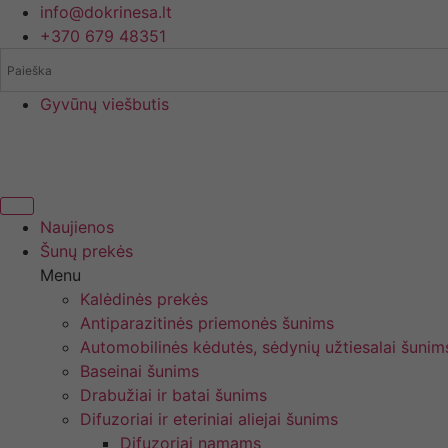
Eiti
info@dokrinesa.lt
prie
+370 679 48351
turinio
Gyvūnų viešbutis
Naujienos
Šunų prekės
Menu
Kalėdinės prekės
Antiparazitinės priemonės šunims
Automobilinės kėdutės, sėdynių užtiesalai šunim
Baseinai šunims
Drabužiai ir batai šunims
Difuzoriai ir eteriniai aliejai šunims
Difuzoriai namams