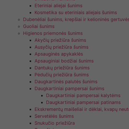
Eteriniai aliejai šunims
Kosmetika su eteriniais aliejais šunims
Dubenėliai šunims, krepšiai ir kelioninės gertuvė
Guoliai šunims
Higienos priemonės šunims
Akyčių priežiūra šunims
Ausyčių priežiūra šunims
Apsauginės apykaklės
Apsauginiai bodžiai šunims
Dantukų priežiūra šunims
Pėdučių priežiūra šunims
Daugkartinės palutės šunims
Daugkartiniai pampersai šunims
Daugkartiniai pampersai kalytėms
Daugkartiniai pampersai patinams
Ekskrementų maišeliai ir dėklai, kvapų neutr
Servetėlės šunims
Snukučio priežiūra