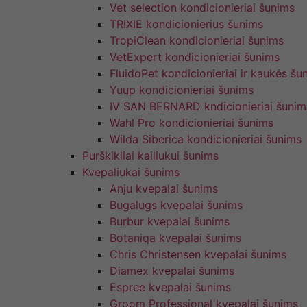
Vet selection kondicionieriai šunims
TRIXIE kondicionierius šunims
TropiClean kondicionieriai šunims
VetExpert kondicionieriai šunims
FluidoPet kondicionieriai ir kaukės šu
Yuup kondicionieriai šunims
IV SAN BERNARD kndicionieriai šunim
Wahl Pro kondicionieriai šunims
Wilda Siberica kondicionieriai šunims
Purškikliai kailiukui šunims
Kvepaliukai šunims
Anju kvepalai šunims
Bugalugs kvepalai šunims
Burbur kvepalai šunims
Botaniqa kvepalai šunims
Chris Christensen kvepalai šunims
Diamex kvepalai šunims
Espree kvepalai šunims
Groom Professional kvepalai šunims