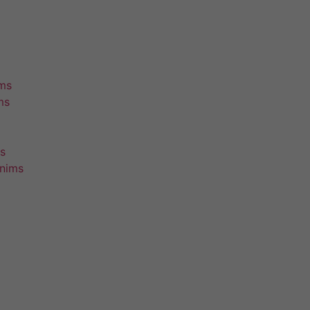
ims
ms
s
unims