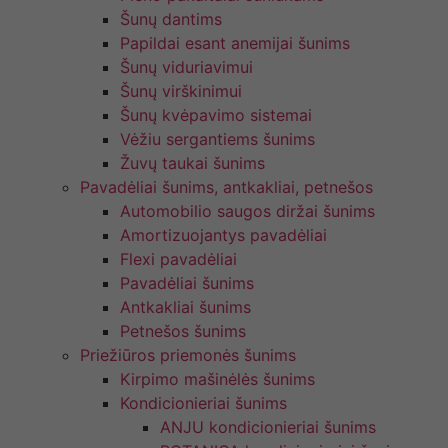
Šunų dantims
Papildai esant anemijai šunims
Šunų viduriavimui
Šunų virškinimui
Šunų kvėpavimo sistemai
Vėžiu sergantiems šunims
Žuvų taukai šunims
Pavadėliai šunims, antkakliai, petnešos
Automobilio saugos diržai šunims
Amortizuojantys pavadėliai
Flexi pavadėliai
Pavadėliai šunims
Antkakliai šunims
Petnešos šunims
Priežiūros priemonės šunims
Kirpimo mašinėlės šunims
Kondicionieriai šunims
ANJU kondicionieriai šunims