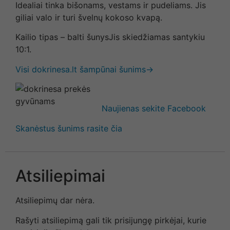
Idealiai tinka bišonams, vestams ir pudeliams. Jis
giliai valo ir turi švelnų kokoso kvapą.
Kailio tipas – balti šunysJis skiedžiamas santykiu
10:1.
Visi dokrinesa.lt šampūnai šunims→
Naujienas sekite Facebook
Skanėstus šunims rasite čia
Atsiliepimai
Atsiliepimų dar nėra.
Rašyti atsiliepimą gali tik prisijungę pirkėjai, kurie