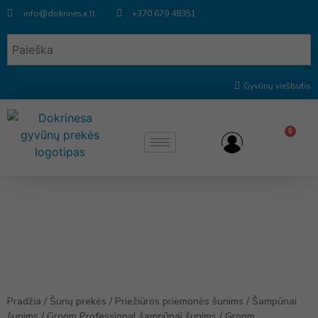
info@dokrinesa.lt
+370 679 48351
Gyvūnų viešbutis
0
Pradžia
/
Šunų prekės
/
Priežiūros priemonės šunims
/
Šampūnai
šunims
/
Groom Professional šampūnai šunims
/ Groom