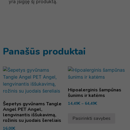
yra įsigiję šį produktą.
Panašūs produktai
Hipoalerginis šampūnas
šunims ir katėms
Šepetys gyvūnams Tangle
14,49
€
–
64,49
€
Angel PET Angel,
lengvinantis iššukavimą,
Pasirinkti savybes
rožinis su juodais šereliais
16,00
€