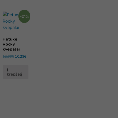
-21%
Petuxe
Rocky
kvepalai
12,99
€
10,29
€
Į
krepšelį