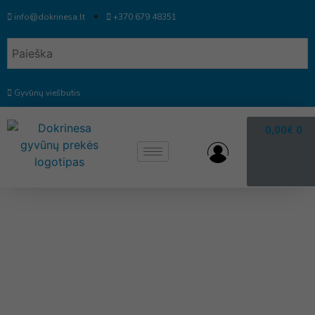
info@dokrinesa.lt
+370 679 48351
Gyvūnų viešbutis
0,00
€
0