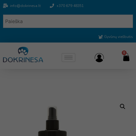
info@dokrinesa.lt
+370 679 48351
Gyvūnų viešbutis
0