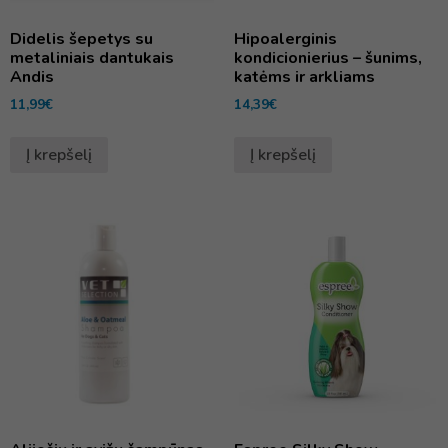
Didelis šepetys su
Hipoalerginis
metaliniais dantukais
kondicionierius – šunims,
Andis
katėms ir arkliams
11,99
€
14,39
€
Į krepšelį
Į krepšelį