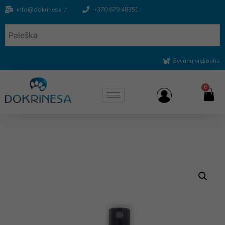
info@dokrinesa.lt
+370 679 48351
Gyvūnų viešbutis
0