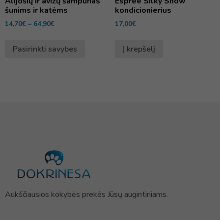
Alijošių ir avižų šampūnas
Espree Silky Show
šunims ir katėms
kondicionierius
14,70
€
–
64,90
€
17,00
€
Pasirinkti savybes
Į krepšelį
Aukščiausios kokybės prekės Jūsų augintiniams.