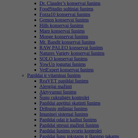
Dr. Clauder’s konservai šunims
FoodStudio sultiniai šunims
Forza10 konservai šunims
Gemon konservai šunims
Hills konservai šunims
Marp konservai šunims
Monge konservai šunims
Mr. Bandit konservai šunims
RAW PALEO konservai šunims
Natures Variety konservai šunims
SOLO konservai šunims
YowUp jogurtai šunims
VetExpert konservai šunims
Papildai ir vitaminai šunims
ReaVET papildai šunims
Alergijai mažinti
Aktyvumui šunims
Šunų cukraligės kontrolei
Papildai apetitui skatinti šunims
Dribsnių mišiniai šunims
Imuninei sistemai šunims
Papildai odai ir kailiui šunims
Papildai stresui mažinti šunims
Papildai šunims svorio kontrolei
Papildai šunų inkstams ir šlapimo takams