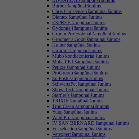
BUGALUGS šampūnai šunims
Burbur šampūnai šunims
Chris Christensen šampūnai šunims
Diamex šampūnai šunims
ESPREE šampūnai šunims
Gydomieji šampūnai šunims
Groom Professional šampūnai šunims
Groomer’s Goop šampūnai šunims
Hunter šampūnai šunims
iGroom šampūnai šunims
Mubo kondicionieriai šunims
Muha PET šampūnai šunims
Petuxe šampūnai šunims
ProGroom šampūnai šunims
So Posh šampūnai šunims
SchwartzPet šampūnai šunims
Show Tech šampūnai šunims
Starfire’s šampūnai šunims
TRIXIE šampūnai šunims
TropiClean šampūnai šunims
Yuup šampūnai šunims
Wahl Pro šampūnai šunims
IV SAN BERNARD šampūnai šunims
Vet selection šampūnai šunims
Vetexpert šampūnai šunims