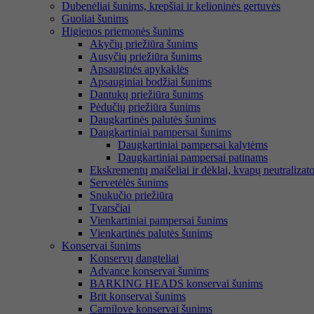
Dubenėliai šunims, krepšiai ir kelioninės gertuvės
Guoliai šunims
Higienos priemonės šunims
Akyčių priežiūra šunims
Ausyčių priežiūra šunims
Apsauginės apykaklės
Apsauginiai bodžiai šunims
Dantukų priežiūra šunims
Pėdučių priežiūra šunims
Daugkartinės palutės šunims
Daugkartiniai pampersai šunims
Daugkartiniai pampersai kalytėms
Daugkartiniai pampersai patinams
Ekskrementų maišeliai ir dėklai, kvapų neutralizato
Servetėlės šunims
Snukučio priežiūra
Tvarsčiai
Vienkartiniai pampersai šunims
Vienkartinės palutės šunims
Konservai šunims
Konservų dangteliai
Advance konservai šunims
BARKING HEADS konservai šunims
Brit konservai šunims
Carnilove konservai šunims