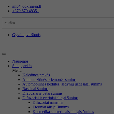
Eiti
info@dokrinesa.lt
prie
+370 679 48351
turinio
Gyvūnų viešbutis
Naujienos
Šunų prekės
Menu
Kalėdinės prekės
Antiparazitinės priemonės šunims
Automobilinės kėdutės, sėdynių užtiesalai šunims
Baseinai šunims
Drabužiai ir batai šunims
Difuzoriai ir eteriniai aliejai šunims
Difuzoriai namams
Eteriniai aliejai šunims
Kosmetika su eteriniais aliejais šunims