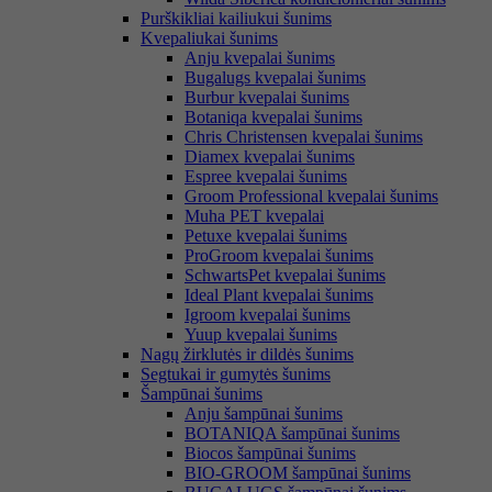
Purškikliai kailiukui šunims
Kvepaliukai šunims
Anju kvepalai šunims
Bugalugs kvepalai šunims
Burbur kvepalai šunims
Botaniqa kvepalai šunims
Chris Christensen kvepalai šunims
Diamex kvepalai šunims
Espree kvepalai šunims
Groom Professional kvepalai šunims
Muha PET kvepalai
Petuxe kvepalai šunims
ProGroom kvepalai šunims
SchwartsPet kvepalai šunims
Ideal Plant kvepalai šunims
Igroom kvepalai šunims
Yuup kvepalai šunims
Nagų žirklutės ir dildės šunims
Segtukai ir gumytės šunims
Šampūnai šunims
Anju šampūnai šunims
BOTANIQA šampūnai šunims
Biocos šampūnai šunims
BIO-GROOM šampūnai šunims