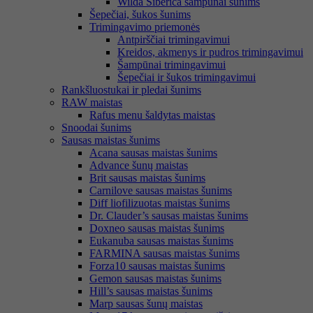
Wilda Siberica šampūnai šunims
Šepečiai, šukos šunims
Trimingavimo priemonės
Antpirščiai trimingavimui
Kreidos, akmenys ir pudros trimingavimui
Šampūnai trimingavimui
Šepečiai ir šukos trimingavimui
Rankšluostukai ir pledai šunims
RAW maistas
Rafus menu šaldytas maistas
Snoodai šunims
Sausas maistas šunims
Acana sausas maistas šunims
Advance šunų maistas
Brit sausas maistas šunims
Carnilove sausas maistas šunims
Diff liofilizuotas maistas šunims
Dr. Clauder’s sausas maistas šunims
Doxneo sausas maistas šunims
Eukanuba sausas maistas šunims
FARMINA sausas maistas šunims
Forza10 sausas maistas šunims
Gemon sausas maistas šunims
Hill’s sausas maistas šunims
Marp sausas šunų maistas