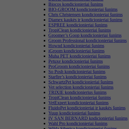
Biocos kondicionieriai šunims
BIO-GROOM kondicionieriai šunims
Chris Christensen kondicionieriai šunims
Diamex kaukės ir kondicionieriai šunims
ESPREE kondicionieriai šunims
TropiClean kondicionieriai šunims
Groomer’s Goop kondicionieriai šunims
Groom Professional kondicionieriai šunims
Hownd kondicionieriai šunims
iGroom kondicionieriai šunims
Muha PET kondicionieriai šunims
Petuxe kondicionieriai šunims
ProGroom kondicionieriai šunims
So Posh kondicionieriai šunims
Starfire’s kondicionieriai šunims
SchwartzPet kondicionieriai šunims
Vet selection kondicionieriai šunims
TRIXIE kondicionierius šunims
TropiClean kondicionieriai šunims
VetExpert kondicionieriai šunims
FluidoPet kondicionieriai ir kaukės šunims
Yuup kondicionieriai šunims
IV SAN BERNARD kndicionieriai šunims
Wahl Pro kondicionieriai šunims
Wilda Siberica kondicionieriai šunims