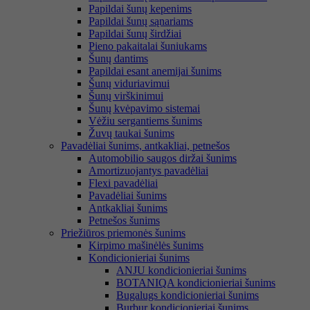
Papildai šunų kepenims
Papildai šunų sąnariams
Papildai šunų širdžiai
Pieno pakaitalai šuniukams
Šunų dantims
Papildai esant anemijai šunims
Šunų viduriavimui
Šunų virškinimui
Šunų kvėpavimo sistemai
Vėžiu sergantiems šunims
Žuvų taukai šunims
Pavadėliai šunims, antkakliai, petnešos
Automobilio saugos diržai šunims
Amortizuojantys pavadėliai
Flexi pavadėliai
Pavadėliai šunims
Antkakliai šunims
Petnešos šunims
Priežiūros priemonės šunims
Kirpimo mašinėlės šunims
Kondicionieriai šunims
ANJU kondicionieriai šunims
BOTANIQA kondicionieriai šunims
Bugalugs kondicionieriai šunims
Burbur kondicionieriai šunims