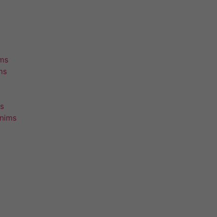
ims
ms
s
unims