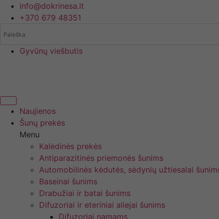
Eiti
info@dokrinesa.lt
prie
+370 679 48351
turinio
Gyvūnų viešbutis
Naujienos
Šunų prekės
Menu
Kalėdinės prekės
Antiparazitinės priemonės šunims
Automobilinės kėdutės, sėdynių užtiesalai šunim
Baseinai šunims
Drabužiai ir batai šunims
Difuzoriai ir eteriniai aliejai šunims
Difuzoriai namams