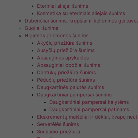
Eteriniai aliejai šunims
Kosmetika su eteriniais aliejais šunims
Dubenėliai šunims, krepšiai ir kelioninės gertuvė
Guoliai šunims
Higienos priemonės šunims
Akyčių priežiūra šunims
Ausyčių priežiūra šunims
Apsauginės apykaklės
Apsauginiai bodžiai šunims
Dantukų priežiūra šunims
Pėdučių priežiūra šunims
Daugkartinės palutės šunims
Daugkartiniai pampersai šunims
Daugkartiniai pampersai kalytėms
Daugkartiniai pampersai patinams
Ekskrementų maišeliai ir dėklai, kvapų neutr
Servetėlės šunims
Snukučio priežiūra