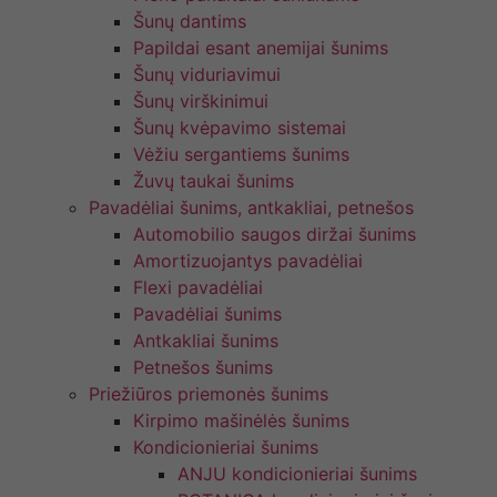
Šunų dantims
Papildai esant anemijai šunims
Šunų viduriavimui
Šunų virškinimui
Šunų kvėpavimo sistemai
Vėžiu sergantiems šunims
Žuvų taukai šunims
Pavadėliai šunims, antkakliai, petnešos
Automobilio saugos diržai šunims
Amortizuojantys pavadėliai
Flexi pavadėliai
Pavadėliai šunims
Antkakliai šunims
Petnešos šunims
Priežiūros priemonės šunims
Kirpimo mašinėlės šunims
Kondicionieriai šunims
ANJU kondicionieriai šunims