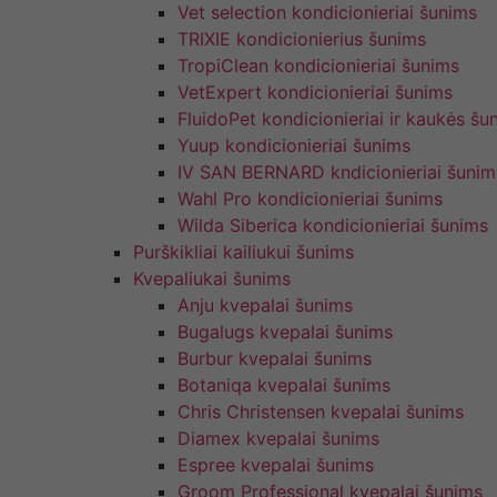
Vet selection kondicionieriai šunims
TRIXIE kondicionierius šunims
TropiClean kondicionieriai šunims
VetExpert kondicionieriai šunims
FluidoPet kondicionieriai ir kaukės šu
Yuup kondicionieriai šunims
IV SAN BERNARD kndicionieriai šunim
Wahl Pro kondicionieriai šunims
Wilda Siberica kondicionieriai šunims
Purškikliai kailiukui šunims
Kvepaliukai šunims
Anju kvepalai šunims
Bugalugs kvepalai šunims
Burbur kvepalai šunims
Botaniqa kvepalai šunims
Chris Christensen kvepalai šunims
Diamex kvepalai šunims
Espree kvepalai šunims
Groom Professional kvepalai šunims