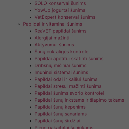
SOLO konservai šunims
YowUp jogurtai šunims
VetExpert konservai šunims
Papildai ir vitaminai šunims
ReaVET papildai šunims
Alergijai mažinti
Aktyvumui šunims
Šunų cukraligės kontrolei
Papildai apetitui skatinti šunims
Dribsnių mišiniai šunims
Imuninei sistemai šunims
Papildai odai ir kailiui šunims
Papildai stresui mažinti šunims
Papildai šunims svorio kontrolei
Papildai šunų inkstams ir šlapimo takams
Papildai šunų kepenims
Papildai šunų sąnariams
Papildai šunų širdžiai
Pieno pakaitalai šuniukams