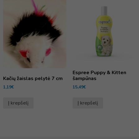
Espree Puppy & Kitten
šampūnas
Kačių žaislas pelytė 7 cm
15,49
€
1,19
€
Į krepšelį
Į krepšelį