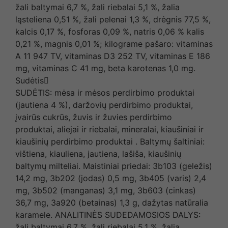
žali baltymai 6,7 %, žali riebalai 5,1 %, žalia
ląsteliena 0,51 %, žali pelenai 1,3 %, drėgnis 77,5 %,
kalcis 0,17 %, fosforas 0,09 %, natris 0,06 % kalis
0,21 %, magnis 0,01 %; kilograme pašaro: vitaminas
A 11 947 TV, vitaminas D3 252 TV, vitaminas E 186
mg, vitaminas C 41 mg, beta karotenas 1,0 mg.
Sudėtis
SUDĖTIS: mėsa ir mėsos perdirbimo produktai
(jautiena 4 %), daržovių perdirbimo produktai,
įvairūs cukrūs, žuvis ir žuvies perdirbimo
produktai, aliejai ir riebalai, mineralai, kiaušiniai ir
kiaušinių perdirbimo produktai . Baltymų šaltiniai:
vištiena, kiauliena, jautiena, lašiša, kiaušinių
baltymų milteliai. Maistiniai priedai: 3b103 (geležis)
14,2 mg, 3b202 (jodas) 0,5 mg, 3b405 (varis) 2,4
mg, 3b502 (manganas) 3,1 mg, 3b603 (cinkas)
36,7 mg, 3a920 (betainas) 1,3 g, dažytas natūralia
karamele. ANALITINĖS SUDEDAMOSIOS DALYS:
žali baltymai 6,7 %, žali riebalai 5,1 %, žalia