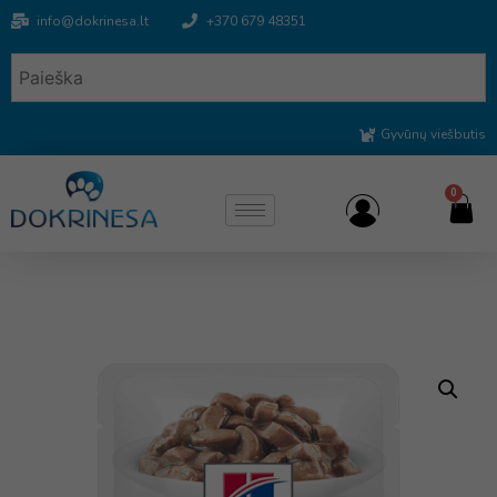
info@dokrinesa.lt
+370 679 48351
Gyvūnų viešbutis
0