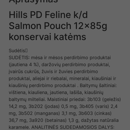
Hills PD Feline k/d
Salmon Pouch 12x85g
konservai katėms
Sudėtis
SUDĖTIS: mėsa ir mėsos perdirbimo produktai
(jautiena 4 %), daržovių perdirbimo produktai,
įvairūs cukrūs, žuvis ir žuvies perdirbimo
produktai, aliejai ir riebalai, mineralai, kiaušiniai ir
kiaušinių perdirbimo produktai . Baltymų šaltiniai:
vištiena, kiauliena, jautiena, lašiša, kiaušinių
baltymų milteliai. Maistiniai priedai: 3b103 (geležis)
14,2 mg, 3b202 (jodas) 0,5 mg, 3b405 (varis) 2,4
mg, 3b502 (manganas) 3,1 mg, 3b603 (cinkas)
36,7 mg, 3a920 (betainas) 1,3 g, dažytas natūralia
karamele. ANALITINĖS SUDEDAMOSIOS DALYS: