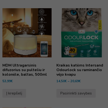
MDM Ultragarsinis
Kraikas katėms Intersand
difuzorius su pulteliu ir
Odourlock su raminančio
kolonėle, baltas, 500ml
vėjo kvapu
53,99
€
14,50
€
–
20,69
€
Į krepšelį
Pasirinkti savybes