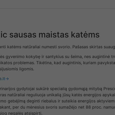
lic sausas maistas katėms
edanti katėms natūraliai numesti svorio. Pašasas skirtas su
katės gyvenimo kokybę ir santykius su šeima, nes augintinė tr
katos problemas. Tikėtina, kad augintinis, kuriam pavyksta p
sijusiomis ligomis.
a.lt→
eterinarijos gydytojai sukūrė specialią gydomąją mitybą Pres
aras natūraliai reguliuoja unikalią jūsų katės energijos apyk
zmo gebėjimą deginti riebalus ir suteikia energijos aktyvie
ą sakant, per du mėnesius svoris sumažėjo net 88 proc. namuo
iog negalės atsispirti.