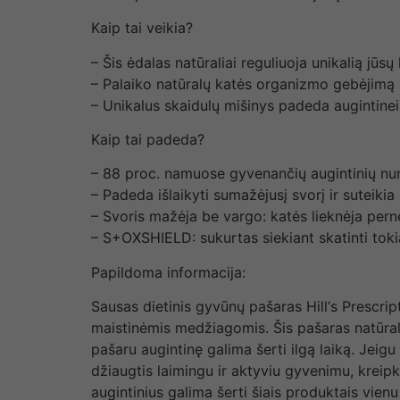
Kaip tai veikia?
– Šis ėdalas natūraliai reguliuoja unikalią jūs
– Palaiko natūralų katės organizmo gebėjimą d
– Unikalus skaidulų mišinys padeda augintinei i
Kaip tai padeda?
– 88 proc. namuose gyvenančių augintinių nu
– Padeda išlaikyti sumažėjusį svorį ir suteik
– Svoris mažėja be vargo: katės lieknėja per
– S+OXSHIELD: sukurtas siekiant skatinti toki
Papildoma informacija:
Sausas dietinis gyvūnų pašaras Hill‘s Prescrip
maistinėmis medžiagomis. Šis pašaras natūralia
pašaru augintinę galima šerti ilgą laiką. Jeigu
džiaugtis laimingu ir aktyviu gyvenimu, kreipk
augintinius galima šerti šiais produktais vien