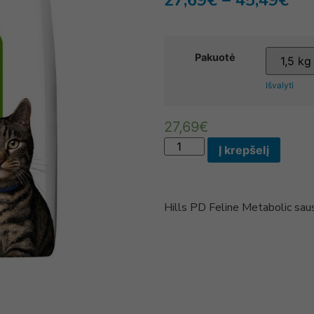
27,69
€
–
45,49
€
Pakuotė
Išvalyti
27,69
€
Į krepšelį
Hills PD Feline Metabolic sa