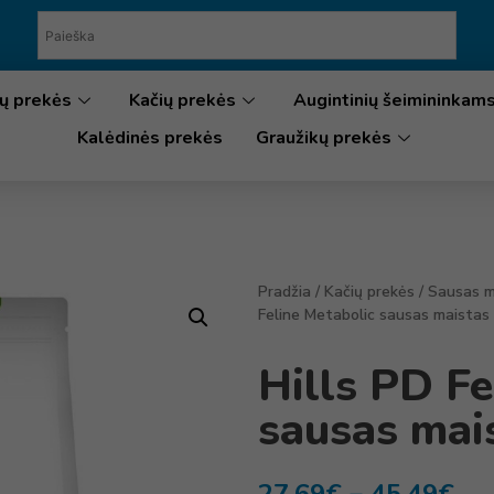
ų prekės
Kačių prekės
Augintinių šeimininkam
Kalėdinės prekės
Graužikų prekės
Pradžia
/
Kačių prekės
/
Sausas m
Feline Metabolic sausas maistas
Hills PD Fe
sausas mai