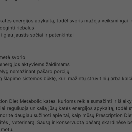
ų katės energijos apykaitą, todėl svoris mažėja veiksmingai 
eginti riebalus
lgiau jaustis sočiai ir patenkintai
metė svorio
ia energijos aktyviems žaidimams
nelyg nemažinant pašaro porcijų
ą šlapimo sistemos būklę, kuri mažintų struvitinių arba ka
tion Diet Metabolic kates, kurioms reikia sumažinti ir išlaik
i reguliuoja unikalią jūsų katės energijos apykaitą, todėl s
 norite daugiau sužinoti apie tai, kaip mūsų Prescription Diet
itės į veterinarą. Sausą ir konservuotą pašarą skardinėse be
u metu.