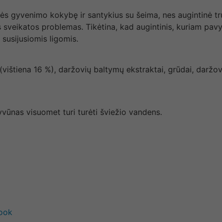
katės gyvenimo kokybę ir santykius su šeima, nes augintinė tr
 sveikatos problemas. Tikėtina, kad augintinis, kuriam pavyk
 susijusiomis ligomis.
ištiena 16 %), daržovių baltymų ekstraktai, grūdai, daržovi
yvūnas visuomet turi turėti šviežio vandens.
book