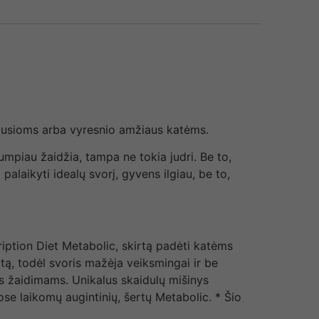
augusioms arba vyresnio amžiaus katėms.
umpiau žaidžia, tampa ne tokia judri. Be to,
alaikyti idealų svorį, gyvens ilgiau, be to,
cription Diet Metabolic, skirtą padėti katėms
aitą, todėl svoris mažėja veiksmingai ir be
ms žaidimams. Unikalus skaidulų mišinys
se laikomų augintinių, šertų Metabolic. * Šio