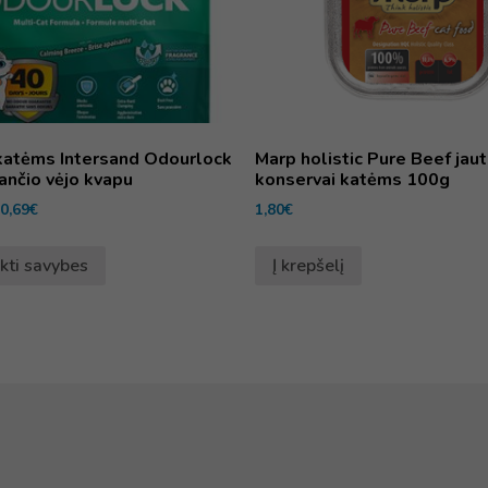
katėms Intersand Odourlock
Marp holistic Pure Beef jau
ančio vėjo kvapu
konservai katėms 100g
0,69
€
1,80
€
nkti savybes
Į krepšelį