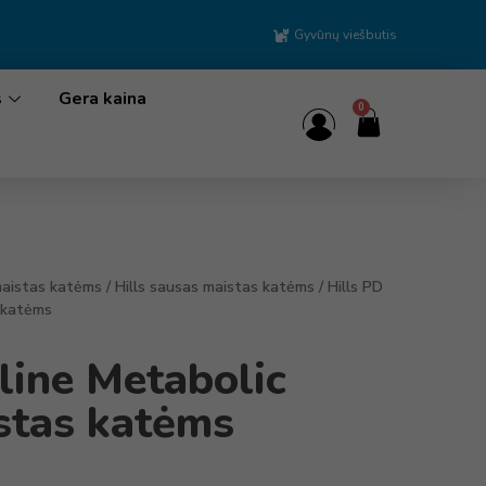
Gyvūnų viešbutis
s
Gera kaina
0
aistas katėms
/
Hills sausas maistas katėms
/ Hills PD
 katėms
line Metabolic
stas katėms