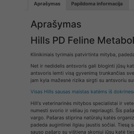
Aprašymas
Papildoma informacija
Aprašymas
Hills PD Feline Metabo
Klinikiniais tyrimais patvirtinta mityba, pad
Net ir nedidelis antsvoris gali bloginti jūsų 
antsvoris lemti visą gyvenimą trunkančias svei
jam kyla mažesnė rizika sirgti su antsvoriu su
Visas Hills sausas maistas katėms iš dokrines
Hill‘s veterinarinės mitybos specialistai ir v
numesti svorio ir vėliau jo nepriaugti. Šis paš
vargo. Pašaras stiprina natūralų katės organi
padeda augintinei ilgiau jaustis sočiai. Ties
sauso pašaro su vištiena skoniui jūsų katė ties