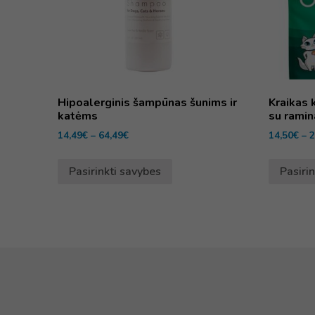
Hipoalerginis šampūnas šunims ir
Kraikas 
katėms
su ramin
14,49
€
–
64,49
€
14,50
€
–
2
Pasirinkti savybes
Pasiri