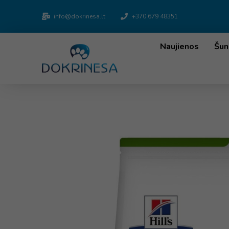
info@dokrinesa.lt
+370 679 48351
Naujienos
Šun