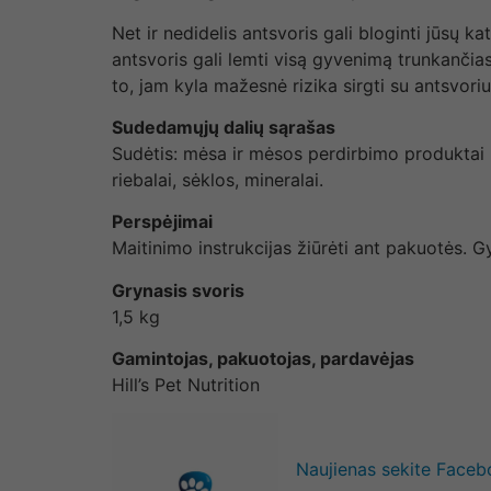
Net ir nedidelis antsvoris gali bloginti jūsų 
antsvoris gali lemti visą gyvenimą trunkančias
to, jam kyla mažesnė rizika sirgti su antsvoriu
Sudedamųjų dalių sąrašas
Sudėtis: mėsa ir mėsos perdirbimo produktai (v
riebalai, sėklos, mineralai.
Perspėjimai
Maitinimo instrukcijas žiūrėti ant pakuotės. G
Grynasis svoris
1,5 kg
Gamintojas, pakuotojas, pardavėjas
Hill’s Pet Nutrition
Naujienas sekite Face