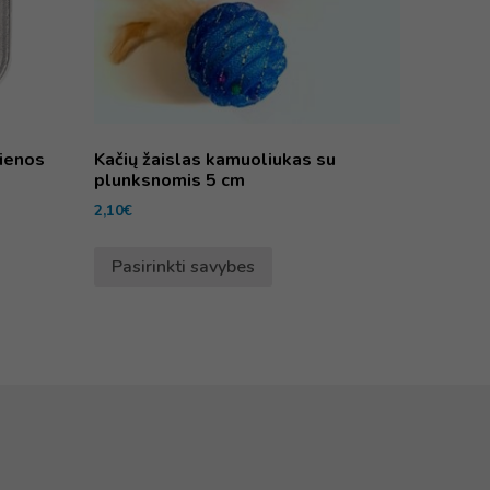
tienos
Kačių žaislas kamuoliukas su
plunksnomis 5 cm
2,10
€
Pasirinkti savybes