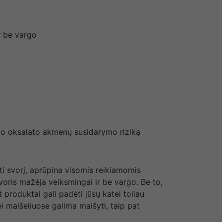
ir be vargo
lcio oksalato akmenų susidarymo riziką
yti svorį, aprūpina visomis reikiamomis
voris mažėja veiksmingai ir be vargo. Be to,
 produktai gali padėti jūsų katei toliau
i maišeliuose galima maišyti, taip pat