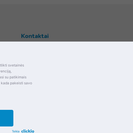
Kontaktai
Šventupės g. 28, Kaunas, Lietuva
+370 (672) 27 650
likti svetainės
info@dokrinesa.lt
mas ir
venciją,
si su patikimais
MB PETHOMEPEOPLE
t kada pakeisti savo
Įmonės kodas: 305695822
Teikia