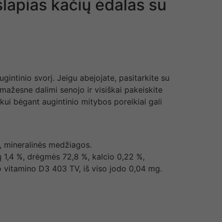
lapias kačių ėdalas su
intinio svorį. Jeigu abejojate, pasitarkite su
mažesne dalimi senojo ir visiškai pakeiskite
kui bėgant augintinio mitybos poreikiai gali
i, mineralinės medžiagos.
 1,4 %, drėgmės 72,8 %, kalcio 0,22 %,
o vitamino D3 403 TV, iš viso jodo 0,04 mg.