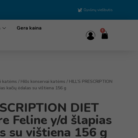
Gyvūnų viešbutis
s
Gera kaina
0
i katėms
/
Hills konservai katėms
/ HILL’S PRESCRIPTION
ias kačių ėdalas su vištiena 156 g
ESCRIPTION DIET
e Feline y/d šlapias
s su vištiena 156 g