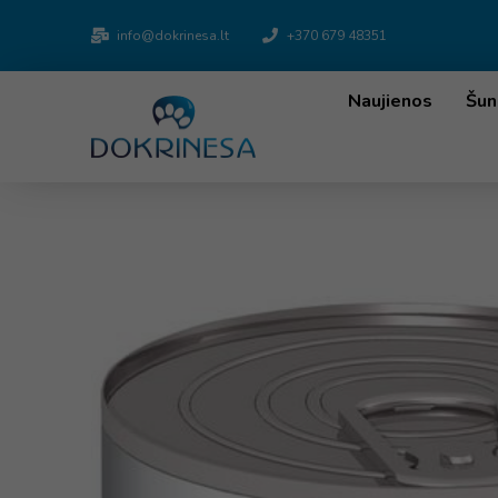
info@dokrinesa.lt
+370 679 48351
Naujienos
Šun