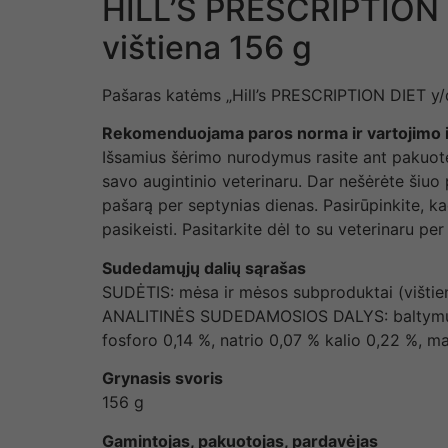
HILL’S PRESCRIPTION DI
vištiena 156 g
Pašaras katėms „Hill’s PRESCRIPTION DIET y/d
Rekomenduojama paros norma ir vartojimo i
Išsamius šėrimo nurodymus rasite ant pakuotės.
savo augintinio veterinaru. Dar nešėrėte šiuo 
pašarą per septynias dienas. Pasirūpinkite, k
pasikeisti. Pasitarkite dėl to su veterinaru pe
Sudedamųjų dalių sąrašas
SUDĖTIS: mėsa ir mėsos subproduktai (vištiena 
ANALITINĖS SUDEDAMOSIOS DALYS: baltymų 9,0 
fosforo 0,14 %, natrio 0,07 % kalio 0,22 %, m
Grynasis svoris
156 g
Gamintojas, pakuotojas, pardavėjas