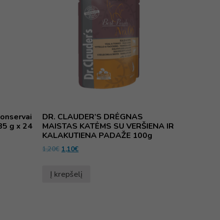
konservai
DR. CLAUDER’S DRĖGNAS
85 g x 24
MAISTAS KATĖMS SU VERŠIENA IR
KALAKUTIENA PADAŽE 100g
1,20
€
1,10
€
Į krepšelį