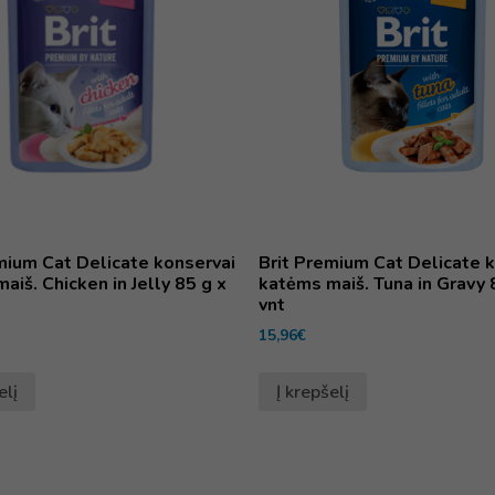
mium Cat Delicate konservai
Brit Premium Cat Delicate 
aiš. Chicken in Jelly 85 g x
katėms maiš. Tuna in Gravy 
vnt
15,96
€
elį
Į krepšelį