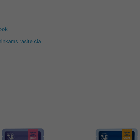
book
ninkams rasite čia