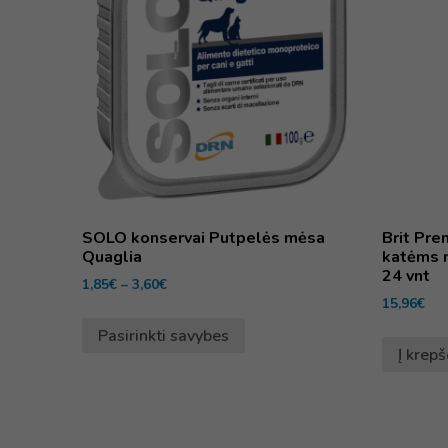
SOLO konservai Putpelės mėsa
Brit Pre
Quaglia
katėms m
24 vnt
1,85
€
–
3,60
€
15,96
€
Pasirinkti savybes
Į krepš