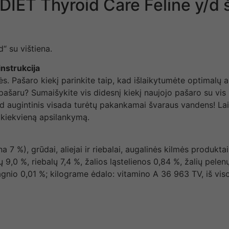
ET Thyroid Care Feline y/d š
“ su vištiena.
nstrukcija
 Pašaro kiekį parinkite taip, kad išlaikytumėte optimalų aug
pašaru? Sumaišykite vis didesnį kiekį naujojo pašaro su vis 
ad augintinis visada turėtų pakankamai švaraus vandens! Lai
r kiekvieną apsilankymą.
7 %), grūdai, aliejai ir riebalai, augalinės kilmės produkta
%, riebalų 7,4 %, žalios ląstelienos 0,84 %, žalių pelenų
agnio 0,01 %; kilograme ėdalo: vitamino A 36 963 TV, iš vis