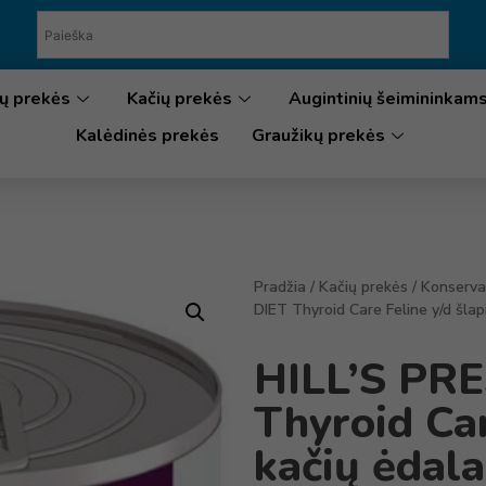
ų prekės
Kačių prekės
Augintinių šeimininkam
Kalėdinės prekės
Graužikų prekės
Pradžia
/
Kačių prekės
/
Konserva
DIET Thyroid Care Feline y/d šlap
HILL’S PR
Thyroid Car
kačių ėdala