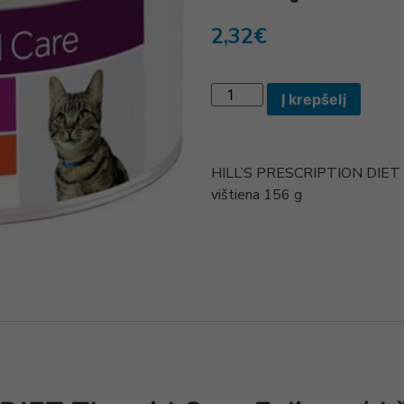
2,32
€
Į krepšelį
HILL’S PRESCRIPTION DIET Thy
vištiena 156 g