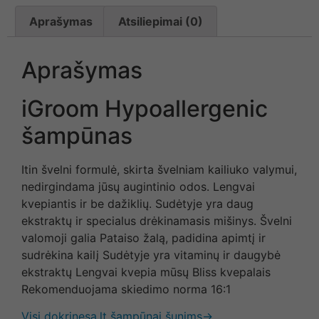
Aprašymas
Atsiliepimai (0)
Aprašymas
iGroom Hypoallergenic
šampūnas
Itin švelni formulė, skirta švelniam kailiuko valymui,
nedirgindama jūsų augintinio odos. Lengvai
kvepiantis ir be dažiklių. Sudėtyje yra daug
ekstraktų ir specialus drėkinamasis mišinys. Švelni
valomoji galia Pataiso žalą, padidina apimtį ir
sudrėkina kailį Sudėtyje yra vitaminų ir daugybė
ekstraktų Lengvai kvepia mūsų Bliss kvepalais
Rekomenduojama skiedimo norma 16:1
Visi dokrinesa.lt šampūnai šunims→