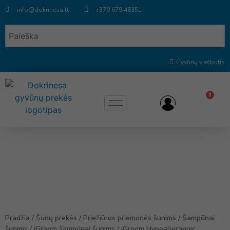
info@dokrinesa.lt
+370 679 48351
Gyvūnų viešbutis
0
Pradžia
/
Šunų prekės
/
Priežiūros priemonės šunims
/
Šampūnai
šunims
/
iGroom šampūnai šunims
/ iGroom Hypoallergenic