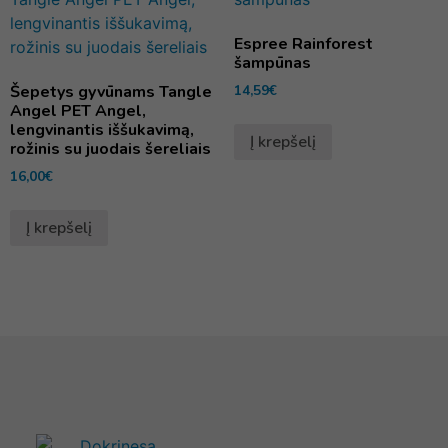
Espree Rainforest
šampūnas
Šepetys gyvūnams Tangle
14,59
€
Angel PET Angel,
lengvinantis iššukavimą,
Į krepšelį
rožinis su juodais šereliais
16,00
€
Į krepšelį