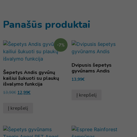
Panašūs produktai
-7%
Dvipusis šepetys
gyvūnams Andis
Šepetys Andis gyvūnų
kailiui šukuoti su plaukų
13,99
€
išvalymo funkcija
13,90
€
12,99
€
Į krepšelį
Į krepšelį