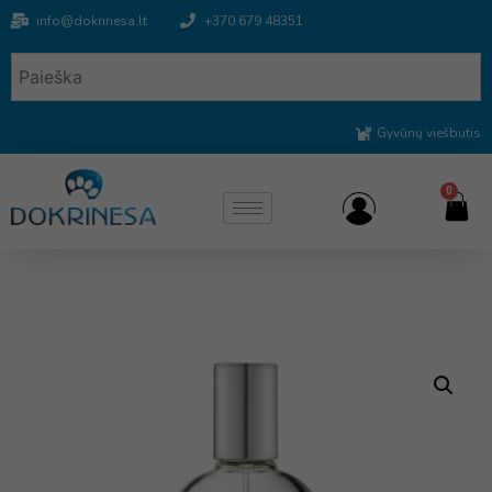
info@dokrinesa.lt
+370 679 48351
Gyvūnų viešbutis
0