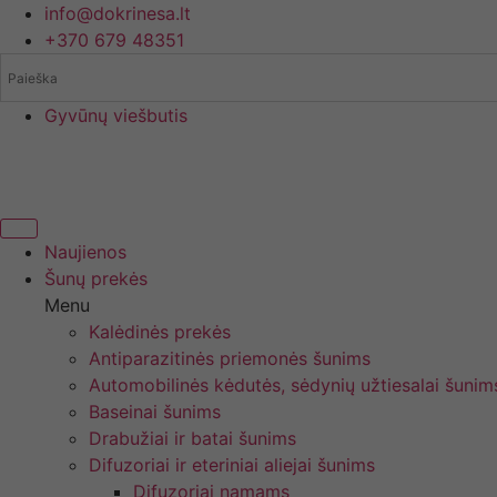
Eiti
info@dokrinesa.lt
prie
+370 679 48351
turinio
Gyvūnų viešbutis
Naujienos
Šunų prekės
Menu
Kalėdinės prekės
Antiparazitinės priemonės šunims
Automobilinės kėdutės, sėdynių užtiesalai šunim
Baseinai šunims
Drabužiai ir batai šunims
Difuzoriai ir eteriniai aliejai šunims
Difuzoriai namams