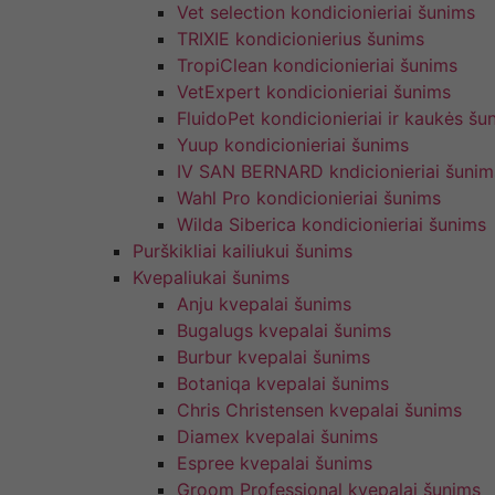
Vet selection kondicionieriai šunims
TRIXIE kondicionierius šunims
TropiClean kondicionieriai šunims
VetExpert kondicionieriai šunims
FluidoPet kondicionieriai ir kaukės šu
Yuup kondicionieriai šunims
IV SAN BERNARD kndicionieriai šunim
Wahl Pro kondicionieriai šunims
Wilda Siberica kondicionieriai šunims
Purškikliai kailiukui šunims
Kvepaliukai šunims
Anju kvepalai šunims
Bugalugs kvepalai šunims
Burbur kvepalai šunims
Botaniqa kvepalai šunims
Chris Christensen kvepalai šunims
Diamex kvepalai šunims
Espree kvepalai šunims
Groom Professional kvepalai šunims