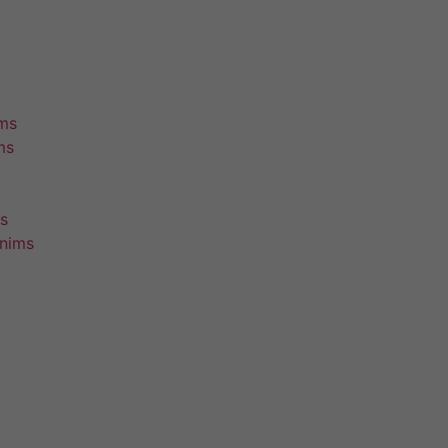
ims
ms
s
unims