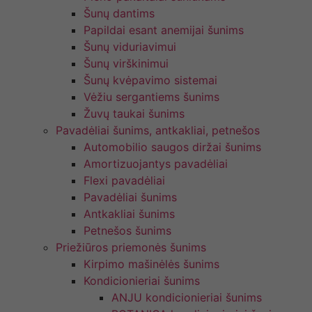
Šunų dantims
Papildai esant anemijai šunims
Šunų viduriavimui
Šunų virškinimui
Šunų kvėpavimo sistemai
Vėžiu sergantiems šunims
Žuvų taukai šunims
Pavadėliai šunims, antkakliai, petnešos
Automobilio saugos diržai šunims
Amortizuojantys pavadėliai
Flexi pavadėliai
Pavadėliai šunims
Antkakliai šunims
Petnešos šunims
Priežiūros priemonės šunims
Kirpimo mašinėlės šunims
Kondicionieriai šunims
ANJU kondicionieriai šunims