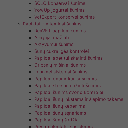
SOLO konservai šunims
YowUp jogurtai šunims
VetExpert konservai šunims
Papildai ir vitaminai šunims
ReaVET papildai šunims
Alergijai mažinti
Aktyvumui šunims
Šunų cukraligės kontrolei
Papildai apetitui skatinti šunims
Dribsnių mišiniai šunims
Imuninei sistemai šunims
Papildai odai ir kailiui šunims
Papildai stresui mažinti šunims
Papildai šunims svorio kontrolei
Papildai šunų inkstams ir šlapimo takams
Papildai šunų kepenims
Papildai šunų sąnariams
Papildai šunų širdžiai
Pieno pakaitalai šuniukams