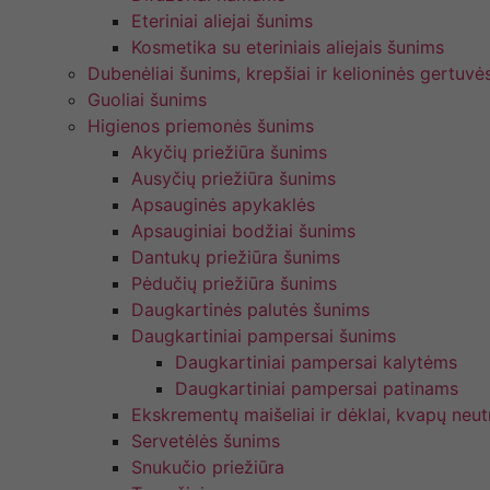
Eteriniai aliejai šunims
Kosmetika su eteriniais aliejais šunims
Dubenėliai šunims, krepšiai ir kelioninės gertuvė
Guoliai šunims
Higienos priemonės šunims
Akyčių priežiūra šunims
Ausyčių priežiūra šunims
Apsauginės apykaklės
Apsauginiai bodžiai šunims
Dantukų priežiūra šunims
Pėdučių priežiūra šunims
Daugkartinės palutės šunims
Daugkartiniai pampersai šunims
Daugkartiniai pampersai kalytėms
Daugkartiniai pampersai patinams
Ekskrementų maišeliai ir dėklai, kvapų neutr
Servetėlės šunims
Snukučio priežiūra