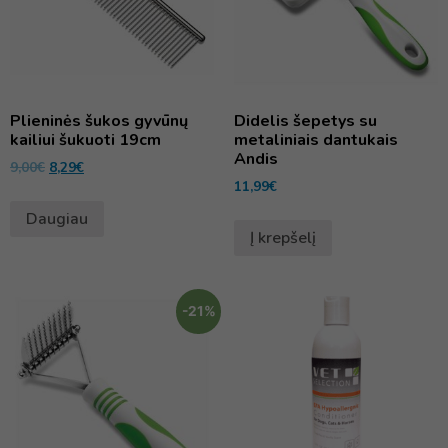
Plieninės šukos gyvūnų
Didelis šepetys su
kailiui šukuoti 19cm
metaliniais dantukais
Andis
9,00
€
8,29
€
11,99
€
Daugiau
Į krepšelį
-21%