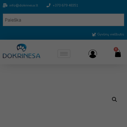
info@dokrinesa.lt
+370 679 48351
Gyvūnų viešbutis
0