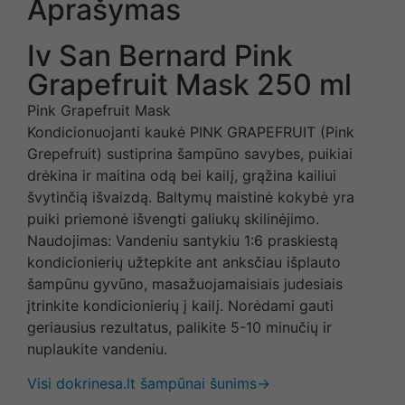
Aprašymas
Iv San Bernard Pink
Grapefruit Mask 250 ml
Pink Grapefruit Mask
Kondicionuojanti kaukė PINK GRAPEFRUIT (Pink
Grepefruit) sustiprina šampūno savybes, puikiai
drėkina ir maitina odą bei kailį, grąžina kailiui
švytinčią išvaizdą. Baltymų maistinė kokybė yra
puiki priemonė išvengti galiukų skilinėjimo.
Naudojimas: Vandeniu santykiu 1:6 praskiestą
kondicionierių užtepkite ant anksčiau išplauto
šampūnu gyvūno, masažuojamaisiais judesiais
įtrinkite kondicionierių į kailį. Norėdami gauti
geriausius rezultatus, palikite 5-10 minučių ir
nuplaukite vandeniu.
Visi dokrinesa.lt šampūnai šunims→