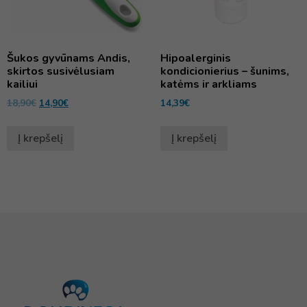
Šukos gyvūnams Andis,
Hipoalerginis
skirtos susivėlusiam
kondicionierius – šunims,
kailiui
katėms ir arkliams
18,90
€
14,90
€
14,39
€
Į krepšelį
Į krepšelį