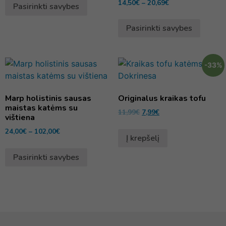
14,50
€
–
20,69
€
Pasirinkti savybes
Pasirinkti savybes
-33%
Marp holistinis sausas
Originalus kraikas tofu
maistas katėms su
11,99
€
7,99
€
vištiena
24,00
€
–
102,00
€
Į krepšelį
Pasirinkti savybes