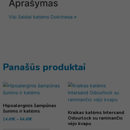
Aprašymas
Visi žaislai katėms Dokrinesa→
Panašūs produktai
Hipoalerginis šampūnas
šunims ir katėms
Kraikas katėms Intersand
Odourlock su raminančio
14,49
€
–
64,49
€
vėjo kvapu