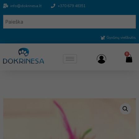
info@dokrinesa.lt
+370 679 48351
Gyvūnų viešbutis
0