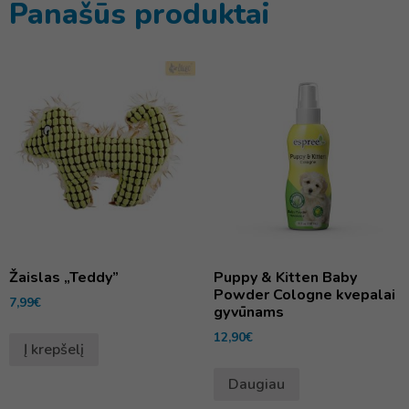
Panašūs produktai
Žaislas „Teddy”
Puppy & Kitten Baby
Powder Cologne kvepalai
7,99
€
gyvūnams
12,90
€
Į krepšelį
Daugiau