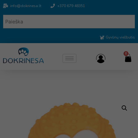
info@dokrinesa.lt
+370 679 48351
Gyvūnų viešbutis
0