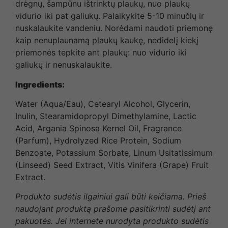
drėgnų, šampūnu ištrinktų plaukų, nuo plaukų
vidurio iki pat galiukų. Palaikykite 5-10 minučių ir
nuskalaukite vandeniu. Norėdami naudoti priemonę
kaip nenuplaunamą plaukų kaukę, nedidelį kiekį
priemonės tepkite ant plaukų: nuo vidurio iki
galiukų ir nenuskalaukite.
Ingredients:
Water (Aqua/Eau), Cetearyl Alcohol, Glycerin,
Inulin, Stearamidopropyl Dimethylamine, Lactic
Acid, Argania Spinosa Kernel Oil, Fragrance
(Parfum), Hydrolyzed Rice Protein, Sodium
Benzoate, Potassium Sorbate, Linum Usitatissimum
(Linseed) Seed Extract, Vitis Vinifera (Grape) Fruit
Extract.
Produkto sudėtis ilgainiui gali būti keičiama. Prieš
naudojant produktą prašome pasitikrinti sudėtį ant
pakuotės. Jei internete nurodyta produkto sudėtis