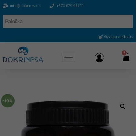
info@dokrinesa.lt
+370 679 48351
Gyvūnų viešbutis
0
-10%