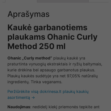
Aprašymas
Kaukė garbanotiems
plaukams Ohanic Curly
Method 250 ml
Ohanic „Curly method“
plaukų kaukė yra
praturtinta vynuogių ekstraktais ir ryžių baltymais,
kurie drėkina bei apsaugo garbanotus plaukus.
Plaukų kaukės sudėtyje yra net 97,05% natūralių
ingredientų. Tinka veganams.
Peržiūrėkite visą dokrinesa.lt plaukų kaukių
asortimentą →
Naudojimas
: nedidelį kiekį priemonės tepkite ant