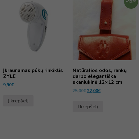
-12%
Įkraunamas pūkų rinkiklis
Natūralios odos, rankų
ZYLE
darbo elegantiška
skaniukinė 12×12 cm
9,90
€
25,00
€
22,00
€
Į krepšelį
Į krepšelį