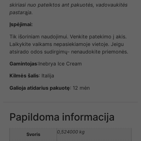
skiriasi nuo pateiktos ant pakuotės, vadovaukitės
pastarąja.
Įspėjimai:
Tik išoriniam naudojimui. Venkite patekimo į akis.
Laikykite vaikams nepasiekiamoje vietoje. Jeigu
atsirado odos sudirgimų- nenaudokite priemonės.
Gamintojas
:Inebrya Ice Cream
Kilmės šalis
: Italija
Galioja atidarius pakuotę
: 12 mėn
Papildoma informacija
0,524000 kg
Svoris