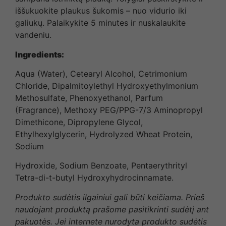
iššukuokite plaukus šukomis – nuo vidurio iki
galiukų. Palaikykite 5 minutes ir nuskalaukite
vandeniu.
Ingredients:
Aqua (Water), Cetearyl Alcohol, Cetrimonium
Chloride, Dipalmitoylethyl Hydroxyethylmonium
Methosulfate, Phenoxyethanol, Parfum
(Fragrance), Methoxy PEG/PPG-7/3 Aminopropyl
Dimethicone, Dipropylene Glycol,
Ethylhexylglycerin, Hydrolyzed Wheat Protein,
Sodium
Hydroxide, Sodium Benzoate, Pentaerythrityl
Tetra-di-t-butyl Hydroxyhydrocinnamate.
Produkto sudėtis ilgainiui gali būti keičiama. Prieš
naudojant produktą prašome pasitikrinti sudėtį ant
pakuotės. Jei internete nurodyta produkto sudėtis