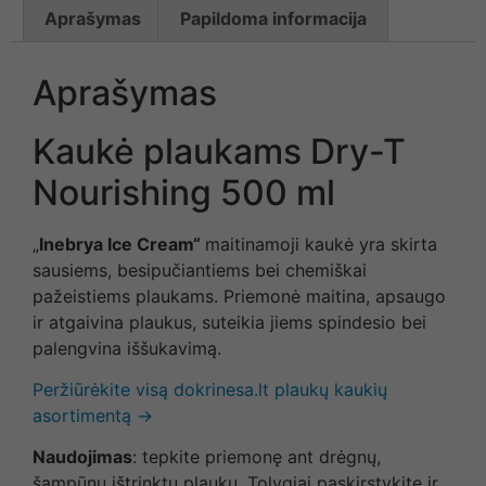
Aprašymas
Papildoma informacija
Aprašymas
Kaukė plaukams Dry-T
Nourishing 500 ml
„
Inebrya Ice Cream“
maitinamoji kaukė yra skirta
sausiems, besipučiantiems bei chemiškai
pažeistiems plaukams. Priemonė maitina, apsaugo
ir atgaivina plaukus, suteikia jiems spindesio bei
palengvina iššukavimą.
Peržiūrėkite visą dokrinesa.lt plaukų kaukių
asortimentą →
Naudojimas
: tepkite priemonę ant drėgnų,
šampūnu ištrinktų plaukų. Tolygiai paskirstykite ir