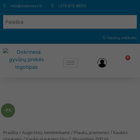
info@dokrinesa.lt
+370 679 48351
Gyvūnų viešbutis
0
-7%
Pradžia
/
Augintinių šeimininkams
/
Plaukų priemonės
/
Kaukės
plaukams
/ Kaukė plaukams Dry-T Nourishing 500 ml