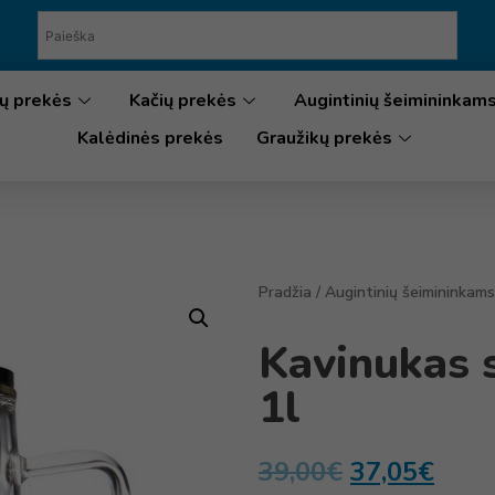
ų prekės
Kačių prekės
Augintinių šeimininkam
Kalėdinės prekės
Graužikų prekės
Pradžia
/
Augintinių šeimininkams
Kavinukas 
1l
39,00
€
37,05
€