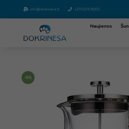
info@dokrinesa.lt
+370 679 48351
Naujienos
Šun
-5%