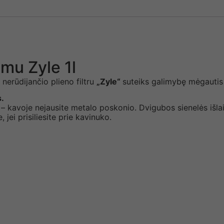
mu Zyle 1l
r nerūdijančio plieno filtru
„Zyle“
suteiks galimybę mėgautis
.
 – kavoje nejausite metalo poskonio. Dvigubos sienelės išlai
 jei prisiliesite prie kavinuko.