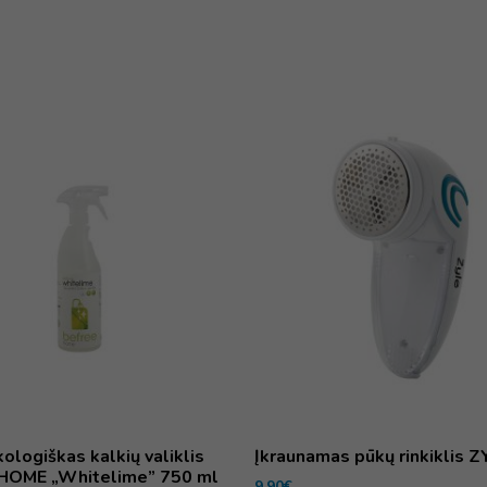
kologiškas kalkių valiklis
Įkraunamas pūkų rinkiklis Z
HOME „Whitelime” 750 ml
9,90
€