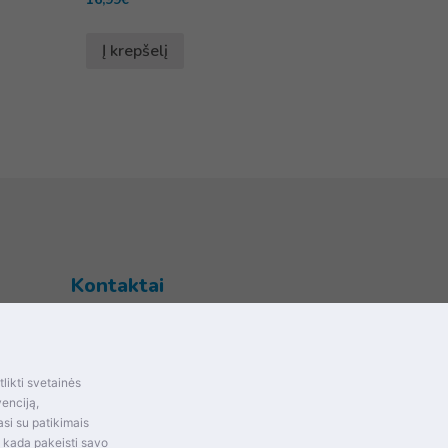
Į krepšelį
Kontaktai
Šventupės g. 28, Kaunas, Lietuva
+370 (672) 27 650
likti svetainės
info@dokrinesa.lt
mas ir
venciją,
si su patikimais
MB PETHOMEPEOPLE
t kada pakeisti savo