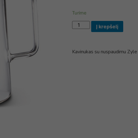
Turime
Į krepšelį
Kavinukas su nuspaudimu Zyl