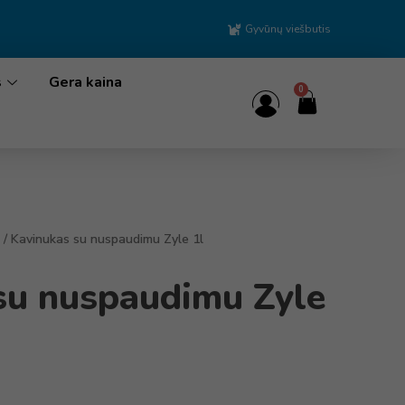
Gyvūnų viešbutis
s
Gera kaina
0
/ Kavinukas su nuspaudimu Zyle 1l
su nuspaudimu Zyle