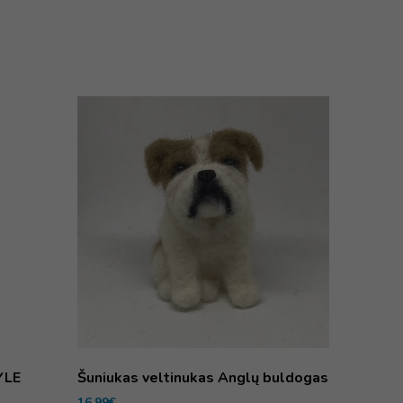
YLE
Šuniukas veltinukas Anglų buldogas
16,99
€