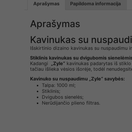
Aprašymas
Papildoma informacija
Aprašymas
Kavinukas su nuspaudi
Išskirtinio dizaino kavinukas su nuspaudimu
i
Stiklinis
kavinukas su dvigubomis sienelėmis
Kadangi
„Zyle“
kavinukas padarytas iš stiklo
tačiau išlieka vėsios išorėje, todėl nenudegsite,
Kavinuko su nuspaudimu „Zyle“ savybės:
Talpa: 1000 ml;
Stiklinis;
Dvigubos sienelės;
Nerūdijančio plieno filtras.