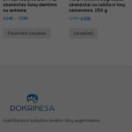
skanėstas šunų dantims
skanėstai su lašiša ir linų
su antiena
sėmenimis 150 g
4,30
€
–
7,59
€
5,00
€
4,50
€
Pasirinkti savybes
Į krepšelį
Aukščiausios kokybės prekės Jūsų augintiniams.