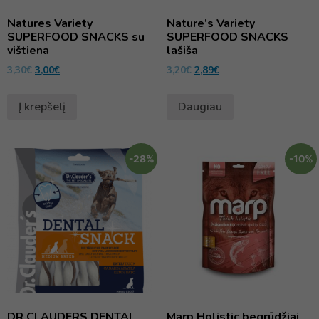
Natures Variety
Nature’s Variety
SUPERFOOD SNACKS su
SUPERFOOD SNACKS
vištiena
lašiša
3,30
€
3,00
€
3,20
€
2,89
€
Į krepšelį
Daugiau
-28%
-10%
DR CLAUDERS DENTAL
Marp Holistic begrūdžiai