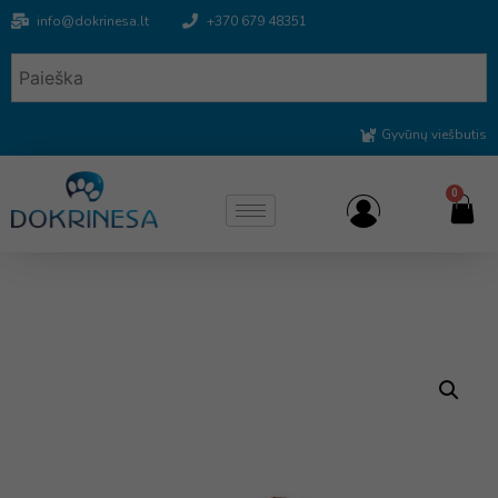
info@dokrinesa.lt
+370 679 48351
Gyvūnų viešbutis
0