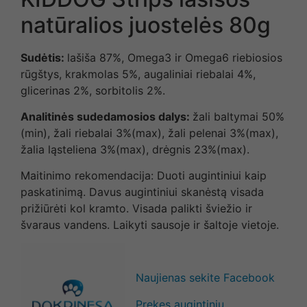
natūralios juostelės 80g
Sudėtis:
lašiša 87%, Omega3 ir Omega6 riebiosios
rūgštys, krakmolas 5%, augaliniai riebalai 4%,
glicerinas 2%, sorbitolis 2%.
Analitinės sudedamosios dalys:
žali baltymai 50%
(min), žali riebalai 3%(max), žali pelenai 3%(max),
žalia ląsteliena 3%(max), drėgnis 23%(max).
Maitinimo rekomendacija: Duoti augintiniui kaip
paskatinimą. Davus augintiniui skanėstą visada
prižiūrėti kol kramto. Visada palikti šviežio ir
švaraus vandens. Laikyti sausoje ir šaltoje vietoje.
Naujienas sekite Facebook
Prekes augintinių