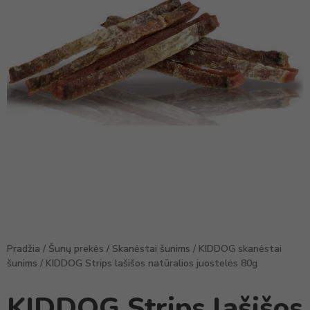
Pradžia
/
Šunų prekės
/
Skanėstai šunims
/
KIDDOG skanėstai
šunims
/ KIDDOG Strips lašišos natūralios juostelės 80g
KIDDOG Strips lašišos