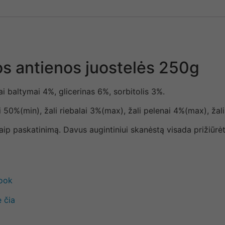
s antienos juostelės 250g
i baltymai 4%, glicerinas 6%, sorbitolis 3%.
i 50%(min), žali riebalai 3%(max), žali pelenai 4%(max), ža
aip paskatinimą. Davus augintiniui skanėstą visada prižiūrėti
book
 čia