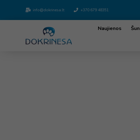
info@dokrinesa.lt
+370 679 48351
Naujienos
Šun