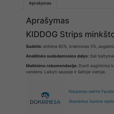
Aprašymas
Aprašymas
KIDDOG Strips minkšto
Sudėtis:
antiena 82%, krakmolas 5%, augalinia
Analitinės sudedamosios dalys:
žali baltyma
Maitinimo rekomendacija:
Duoti augintiniui k
vandens. Laikyti sausoje ir šaltoje vietoje.
Naujienas sekite Face
Skanėstus šunims rasite