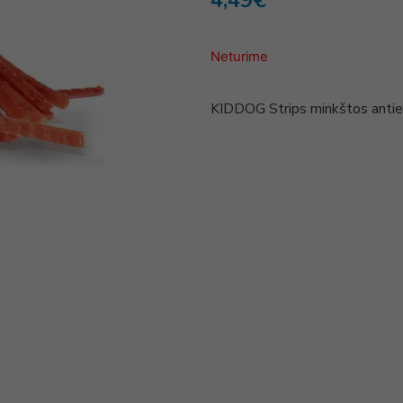
4,49
€
Neturime
KIDDOG Strips minkštos anti