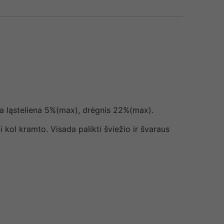
lia ląsteliena 5%(max), drėgnis 22%(max).
 kol kramto. Visada palikti šviežio ir švaraus