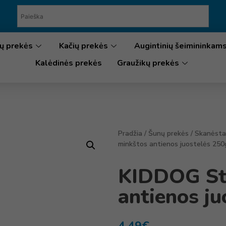
ų prekės
Kačių prekės
Augintinių šeimininkam
Kalėdinės prekės
Graužikų prekės
Pradžia
/
Šunų prekės
/
Skanėsta
minkštos antienos juostelės 250
KIDDOG Str
antienos j