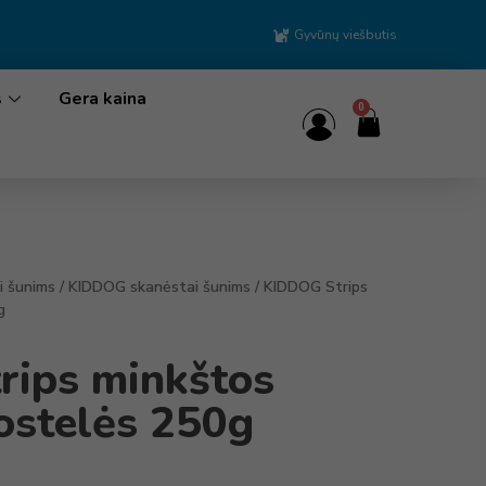
Gyvūnų viešbutis
s
Gera kaina
0
i šunims
/
KIDDOG skanėstai šunims
/ KIDDOG Strips
g
ips minkštos
uostelės 250g