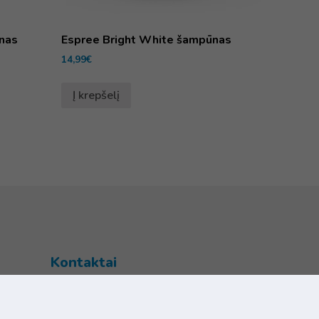
ūnas
Espree Bright White šampūnas
14,99
€
Į krepšelį
Kontaktai
Šventupės g. 28, Kaunas, Lietuva