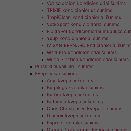
Vet selection kondicionieriai šunims
TRIXIE kondicionierius šunims
TropiClean kondicionieriai šunims
VetExpert kondicionieriai šunims
FluidoPet kondicionieriai ir kaukės šu
Yuup kondicionieriai šunims
IV SAN BERNARD kndicionieriai šunim
Wahl Pro kondicionieriai šunims
Wilda Siberica kondicionieriai šunims
Purškikliai kailiukui šunims
Kvepaliukai šunims
Anju kvepalai šunims
Bugalugs kvepalai šunims
Burbur kvepalai šunims
Botaniqa kvepalai šunims
Chris Christensen kvepalai šunims
Diamex kvepalai šunims
Espree kvepalai šunims
Groom Professional kvepalai šunims