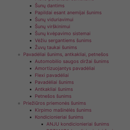
Šunų dantims
Papildai esant anemijai šunims
Šunų viduriavimui
Šunų virškinimui
Šunų kvėpavimo sistemai
Vėžiu sergantiems šunims
Žuvų taukai šunims
Pavadėliai šunims, antkakliai, petnešos
Automobilio saugos diržai šunims
Amortizuojantys pavadėliai
Flexi pavadėliai
Pavadėliai šunims
Antkakliai šunims
Petnešos šunims
Priežiūros priemonės šunims
Kirpimo mašinėlės šunims
Kondicionieriai šunims
ANJU kondicionieriai šunims