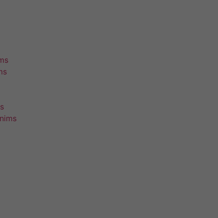
ims
ms
s
unims