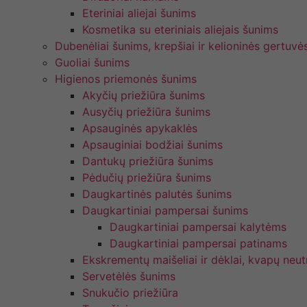
Eteriniai aliejai šunims
Kosmetika su eteriniais aliejais šunims
Dubenėliai šunims, krepšiai ir kelioninės gertuvė
Guoliai šunims
Higienos priemonės šunims
Akyčių priežiūra šunims
Ausyčių priežiūra šunims
Apsauginės apykaklės
Apsauginiai bodžiai šunims
Dantukų priežiūra šunims
Pėdučių priežiūra šunims
Daugkartinės palutės šunims
Daugkartiniai pampersai šunims
Daugkartiniai pampersai kalytėms
Daugkartiniai pampersai patinams
Ekskrementų maišeliai ir dėklai, kvapų neutr
Servetėlės šunims
Snukučio priežiūra