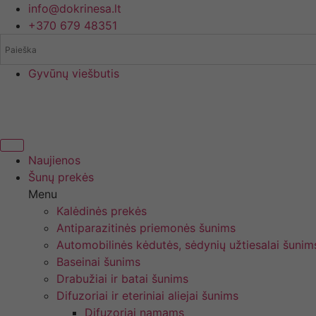
Eiti
info@dokrinesa.lt
prie
+370 679 48351
turinio
Gyvūnų viešbutis
Naujienos
Šunų prekės
Menu
Kalėdinės prekės
Antiparazitinės priemonės šunims
Automobilinės kėdutės, sėdynių užtiesalai šunim
Baseinai šunims
Drabužiai ir batai šunims
Difuzoriai ir eteriniai aliejai šunims
Difuzoriai namams