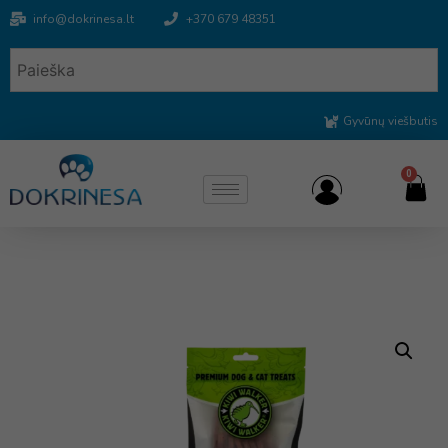
info@dokrinesa.lt
+370 679 48351
Gyvūnų viešbutis
0