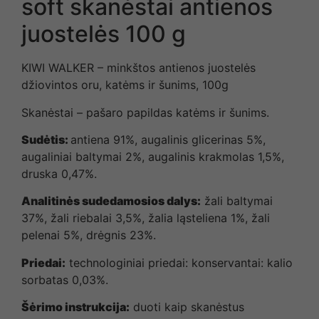
soft skanėstai antienos
juostelės 100 g
KIWI WALKER – minkštos antienos juostelės
džiovintos oru, katėms ir šunims, 100g
Skanėstai – pašaro papildas katėms ir šunims.
Sudėtis:
antiena 91%, augalinis glicerinas 5%,
augaliniai baltymai 2%, augalinis krakmolas 1,5%,
druska 0,47%.
Analitinės sudedamosios dalys:
žali baltymai
37%, žali riebalai 3,5%, žalia ląsteliena 1%, žali
pelenai 5%, drėgnis 23%.
Priedai:
technologiniai priedai: konservantai: kalio
sorbatas 0,03%.
Šėrimo instrukcija:
duoti kaip skanėstus