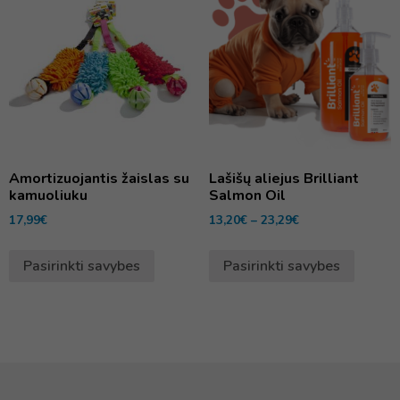
Amortizuojantis žaislas su
Lašišų aliejus Brilliant
kamuoliuku
Salmon Oil
17,99
€
13,20
€
–
23,29
€
Pasirinkti savybes
Pasirinkti savybes