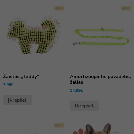
Žaislas „Teddy”
Amortizuojantis pavadėlis,
žalias
7,99
€
14,99
€
Į krepšelį
Į krepšelį