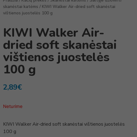
Pradžia
/
Kačių prekės
/
Skanėstai katėms
/
Šaltyje džiovinti
skanėstai katėms
/ KIWI Walker Air-dried soft skanėstai
vištienos juostelės 100 g
KIWI Walker Air-
dried soft skanėstai
vištienos juostelės
100 g
2,89
€
Neturime
KIWI Walker Air-dried soft skanėstai vištienos juostelės
100 g