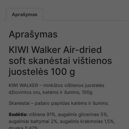
Aprašymas
Aprašymas
KIWI Walker Air-dried
soft skanėstai vištienos
juostelės 100 g
KIWI WALKER – minkštos vištienos juostelės
džiovintos oru, katėms ir šunims, 100g
Skanėstai – pašaro papildas katėms ir šunims.
Sudėtis:
vištiena 91%, augalinis glicerinas 5%,
augaliniai baltymai 2%, augalinis krakmolas 1,5%,
druska 0,47%.