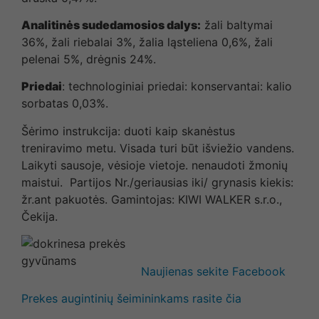
Analitinės sudedamosios dalys:
žali baltymai
36%, žali riebalai 3%, žalia ląsteliena 0,6%, žali
pelenai 5%, drėgnis 24%.
Priedai
: technologiniai priedai: konservantai: kalio
sorbatas 0,03%.
Šėrimo instrukcija: duoti kaip skanėstus
treniravimo metu. Visada turi būt išviežio vandens.
Laikyti sausoje, vėsioje vietoje. nenaudoti žmonių
maistui. Partijos Nr./geriausias iki/ grynasis kiekis:
žr.ant pakuotės. Gamintojas:
KIWI
WALKER s.r.o.,
Čekija.
Naujienas sekite Facebook
Prekes augintinių šeimininkams rasite čia