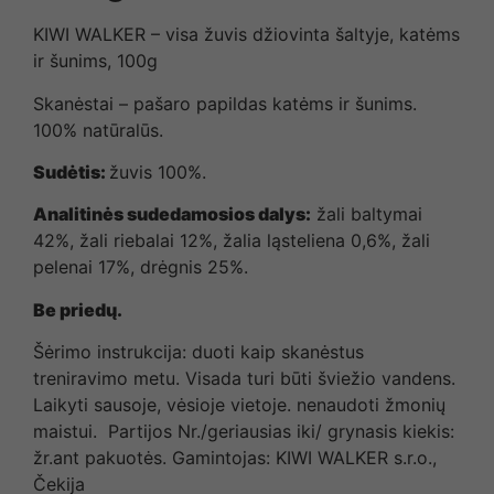
KIWI WALKER – visa žuvis džiovinta šaltyje, katėms
ir šunims, 100g
Skanėstai – pašaro papildas katėms ir šunims.
100% natūralūs.
Sudėtis:
žuvis 100%.
Analitinės sudedamosios dalys:
žali baltymai
42%, žali riebalai 12%, žalia ląsteliena 0,6%, žali
pelenai 17%, drėgnis 25%.
Be priedų.
Šėrimo instrukcija: duoti kaip skanėstus
treniravimo metu. Visada turi būti šviežio vandens.
Laikyti sausoje, vėsioje vietoje. nenaudoti žmonių
maistui. Partijos Nr./geriausias iki/ grynasis kiekis:
žr.ant pakuotės. Gamintojas: KIWI WALKER s.r.o.,
Čekija