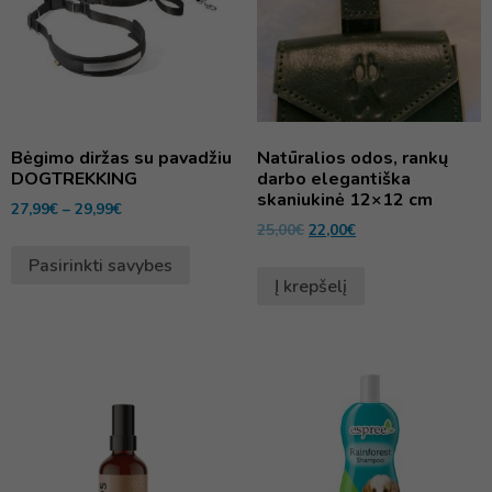
Bėgimo diržas su pavadžiu
Natūralios odos, rankų
DOGTREKKING
darbo elegantiška
skaniukinė 12×12 cm
27,99
€
–
29,99
€
25,00
€
22,00
€
Pasirinkti savybes
Į krepšelį