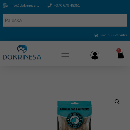
info@dokrinesa.lt
+370 679 48351
Gyvūnų viešbutis
0