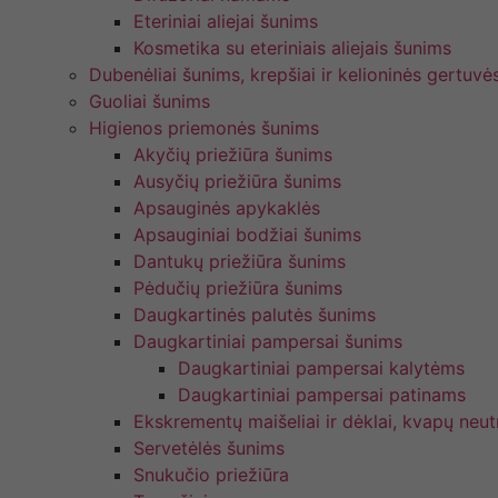
Eteriniai aliejai šunims
Kosmetika su eteriniais aliejais šunims
Dubenėliai šunims, krepšiai ir kelioninės gertuvė
Guoliai šunims
Higienos priemonės šunims
Akyčių priežiūra šunims
Ausyčių priežiūra šunims
Apsauginės apykaklės
Apsauginiai bodžiai šunims
Dantukų priežiūra šunims
Pėdučių priežiūra šunims
Daugkartinės palutės šunims
Daugkartiniai pampersai šunims
Daugkartiniai pampersai kalytėms
Daugkartiniai pampersai patinams
Ekskrementų maišeliai ir dėklai, kvapų neutr
Servetėlės šunims
Snukučio priežiūra