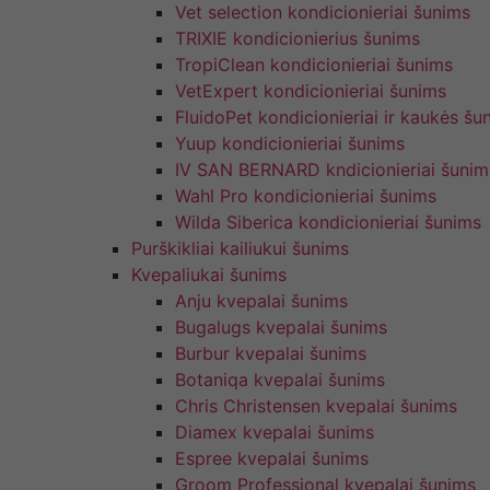
Vet selection kondicionieriai šunims
TRIXIE kondicionierius šunims
TropiClean kondicionieriai šunims
VetExpert kondicionieriai šunims
FluidoPet kondicionieriai ir kaukės šu
Yuup kondicionieriai šunims
IV SAN BERNARD kndicionieriai šunim
Wahl Pro kondicionieriai šunims
Wilda Siberica kondicionieriai šunims
Purškikliai kailiukui šunims
Kvepaliukai šunims
Anju kvepalai šunims
Bugalugs kvepalai šunims
Burbur kvepalai šunims
Botaniqa kvepalai šunims
Chris Christensen kvepalai šunims
Diamex kvepalai šunims
Espree kvepalai šunims
Groom Professional kvepalai šunims