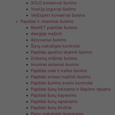
SOLO konservai šunims
YowUp jogurtai šunims
VetExpert konservai šunims
Papildai ir vitaminai šunims
ReaVET papildai šunims
Alergijai mažinti
Aktyvumui šunims
Šunų cukraligės kontrolei
Papildai apetitui skatinti šunims
Dribsnių mišiniai šunims
Imuninei sistemai šunims
Papildai odai ir kailiui šunims
Papildai stresui mažinti šunims
Papildai šunims svorio kontrolei
Papildai šunų inkstams ir šlapimo takams
Papildai šunų kepenims
Papildai šunų sąnariams
Papildai šunų širdžiai
Pieno pakaitalai šuniukams