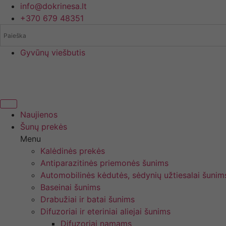
Eiti
info@dokrinesa.lt
prie
+370 679 48351
turinio
Gyvūnų viešbutis
Naujienos
Šunų prekės
Menu
Kalėdinės prekės
Antiparazitinės priemonės šunims
Automobilinės kėdutės, sėdynių užtiesalai šunim
Baseinai šunims
Drabužiai ir batai šunims
Difuzoriai ir eteriniai aliejai šunims
Difuzoriai namams