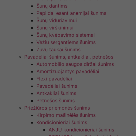
Šunų dantims
Papildai esant anemijai šunims
Šunų viduriavimui
Šunų virškinimui
Šunų kvėpavimo sistemai
Vėžiu sergantiems šunims
Žuvų taukai šunims
Pavadėliai šunims, antkakliai, petnešos
Automobilio saugos diržai šunims
Amortizuojantys pavadėliai
Flexi pavadėliai
Pavadėliai šunims
Antkakliai šunims
Petnešos šunims
Priežiūros priemonės šunims
Kirpimo mašinėlės šunims
Kondicionieriai šunims
ANJU kondicionieriai šunims