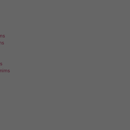
ims
ms
s
unims