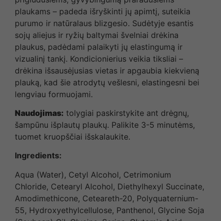
plaukams – padeda išryškinti jų apimtį, suteikia
purumo ir natūralaus blizgesio. Sudėtyje esantis
sojų aliejus ir ryžių baltymai švelniai drėkina
plaukus, padėdami palaikyti jų elastingumą ir
vizualinį tankį. Kondicionierius veikia tiksliai –
drėkina išsausėjusias vietas ir apgaubia kiekvieną
plauką, kad šie atrodytų vešlesni, elastingesni bei
lengviau formuojami.
Naudojimas:
tolygiai paskirstykite ant drėgnų,
šampūnu išplautų plaukų. Palikite 3-5 minutėms,
tuomet kruopščiai išskalaukite.
Ingredients
:
Aqua (Water), Cetyl Alcohol, Cetrimonium
Chloride, Cetearyl Alcohol, Diethylhexyl Succinate,
Amodimethicone, Ceteareth-20, Polyquaternium-
55, Hydroxyethylcellulose, Panthenol, Glycine Soja