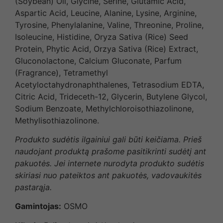
(Soybean) Oil, Glycine, Serine, Glutamic Acid,
Aspartic Acid, Leucine, Alanine, Lysine, Arginine,
Tyrosine, Phenylalanine, Valine, Threonine, Proline,
Isoleucine, Histidine, Oryza Sativa (Rice) Seed
Protein, Phytic Acid, Orzya Sativa (Rice) Extract,
Gluconolactone, Calcium Gluconate, Parfum
(Fragrance), Tetramethyl
Acetyloctahydronaphthalenes, Tetrasodium EDTA,
Citric Acid, Trideceth-12, Glycerin, Butylene Glycol,
Sodium Benzoate, Methylchloroisothiazolinone,
Methylisothiazolinone.
Produkto sudėtis ilgainiui gali būti keičiama. Prieš
naudojant produktą prašome pasitikrinti sudėtį ant
pakuotės. Jei internete nurodyta produkto sudėtis
skiriasi nuo pateiktos ant pakuotės, vadovaukitės
pastarąja.
Gamintojas:
OSMO