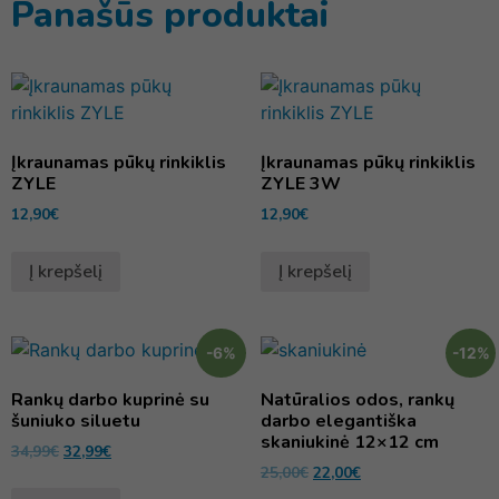
Panašūs produktai
Įkraunamas pūkų rinkiklis
Įkraunamas pūkų rinkiklis
ZYLE
ZYLE 3W
12,90
€
12,90
€
Į krepšelį
Į krepšelį
-6%
-12%
Rankų darbo kuprinė su
Natūralios odos, rankų
šuniuko siluetu
darbo elegantiška
skaniukinė 12×12 cm
34,99
€
32,99
€
25,00
€
22,00
€