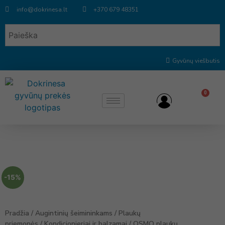
info@dokrinesa.lt
+370 679 48351
Gyvūnų viešbutis
0
-15%
Pradžia
/
Augintinių šeimininkams
/
Plaukų
priemonės
/
Kondicionieriai ir balzamai
/
OSMO plaukų