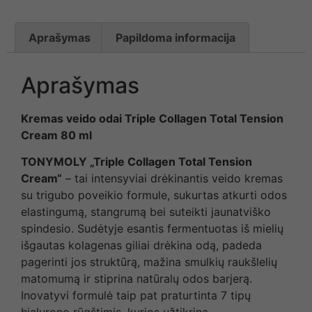
Aprašymas
Papildoma informacija
Aprašymas
Kremas veido odai Triple Collagen Total Tension
Cream 80 ml
TONYMOLY
„
Triple Collagen Total Tension
Cream
“
– tai intensyviai drėkinantis veido kremas
su trigubo poveikio formule, sukurtas atkurti odos
elastingumą, stangrumą bei suteikti jaunatviško
spindesio. Sudėtyje esantis fermentuotas iš mielių
išgautas kolagenas giliai drėkina odą, padeda
pagerinti jos struktūrą, mažina smulkių raukšlelių
matomumą ir stiprina natūralų odos barjerą.
Inovatyvi formulė taip pat praturtinta 7 tipų
hialurono rūgštimis, kurios užtikrina