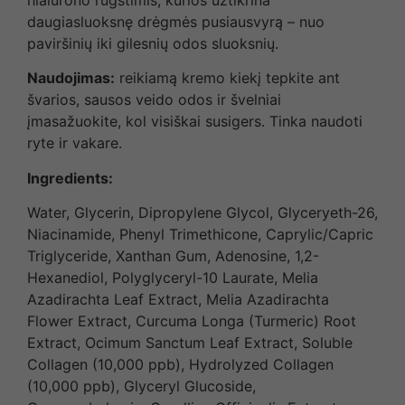
daugiasluoksnę drėgmės pusiausvyrą – nuo
paviršinių iki gilesnių odos sluoksnių.
Naudojimas:
reikiamą kremo kiekį tepkite ant
švarios, sausos veido odos ir švelniai
įmasažuokite, kol visiškai susigers. Tinka naudoti
ryte ir vakare.
Ingredients:
Water, Glycerin, Dipropylene Glycol, Glyceryeth-26,
Niacinamide, Phenyl Trimethicone, Caprylic/Capric
Triglyceride, Xanthan Gum, Adenosine, 1,2-
Hexanediol, Polyglyceryl-10 Laurate, Melia
Azadirachta Leaf Extract, Melia Azadirachta
Flower Extract, Curcuma Longa (Turmeric) Root
Extract, Ocimum Sanctum Leaf Extract, Soluble
Collagen (10,000 ppb), Hydrolyzed Collagen
(10,000 ppb), Glyceryl Glucoside,