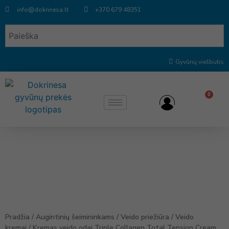
info@dokrinesa.lt
+370 679 48351
Gyvūnų viešbutis
0
Pradžia
/
Augintinių šeimininkams
/
Veido priežiūra
/
Veido
kremai
/ Kremas veido odai Triple Collagen Total Tension Cream