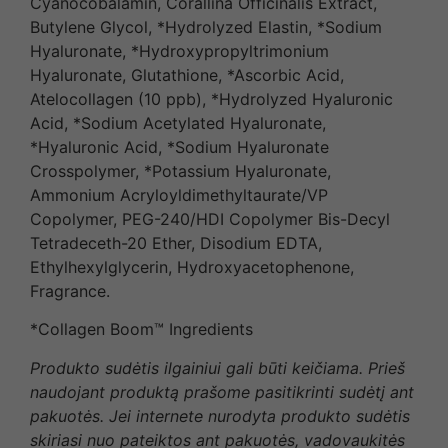
Cyanocobalamin, Corallina Officinalis Extract,
Butylene Glycol, *Hydrolyzed Elastin, *Sodium
Hyaluronate, *Hydroxypropyltrimonium
Hyaluronate, Glutathione, *Ascorbic Acid,
Atelocollagen (10 ppb), *Hydrolyzed Hyaluronic
Acid, *Sodium Acetylated Hyaluronate,
*Hyaluronic Acid, *Sodium Hyaluronate
Crosspolymer, *Potassium Hyaluronate,
Ammonium Acryloyldimethyltaurate/VP
Copolymer, PEG-240/HDI Copolymer Bis-Decyl
Tetradeceth-20 Ether, Disodium EDTA,
Ethylhexylglycerin, Hydroxyacetophenone,
Fragrance.
*Collagen Boom™ Ingredients
Produkto sudėtis ilgainiui gali būti keičiama. Prieš
naudojant produktą prašome pasitikrinti sudėtį ant
pakuotės. Jei internete nurodyta produkto sudėtis
skiriasi nuo pateiktos ant pakuotės, vadovaukitės