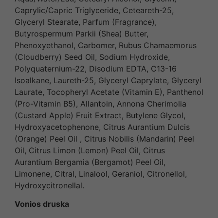
Caprylic/Capric Triglyceride, Ceteareth-25,
Glyceryl Stearate, Parfum (Fragrance),
Butyrospermum Parkii (Shea) Butter,
Phenoxyethanol, Carbomer, Rubus Chamaemorus
(Cloudberry) Seed Oil, Sodium Hydroxide,
Polyquaternium-22, Disodium EDTA, C13-16
Isoalkane, Laureth-25, Glyceryl Caprylate, Glyceryl
Laurate, Tocopheryl Acetate (Vitamin E), Panthenol
(Pro-Vitamin B5), Allantoin, Annona Cherimolia
(Custard Apple) Fruit Extract, Butylene Glycol,
Hydroxyacetophenone, Citrus Aurantium Dulcis
(Orange) Peel Oil , Citrus Nobilis (Mandarin) Peel
Oil, Citrus Limon (Lemon) Peel Oil, Citrus
Aurantium Bergamia (Bergamot) Peel Oil,
Limonene, Citral, Linalool, Geraniol, Citronellol,
Hydroxycitronellal.
Vonios druska