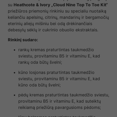
su
Heathcote & Ivory „Cloud Nine Top To Toe Kit“
priežiūros priemonių rinkiniu su specialiu nuotaiką
keliančiu apelsinų, citrinų, mandarinų ir bergamočių
eterinių aliejų mišiniu bei odą drėkinančiais
debesylų sėklų ir cukrinio obuolio ekstraktais.
Rinkinį sudaro:
rankų kremas praturtintas taukmedžio
sviestu, provitaminu B5 ir vitaminu E, kad
rankų oda būtų švelni;
kūno losjonas praturtintas taukmedžio
sviestu, provitaminu B5 ir vitaminu E, kad
kūno oda būtų švelni;
pėdų kremas praturtintas taukmedžio sviestu,
provitaminu B5 ir vitaminu E, kad suteiktų
reikiamą priežiūrą pavargusioms pėdoms;