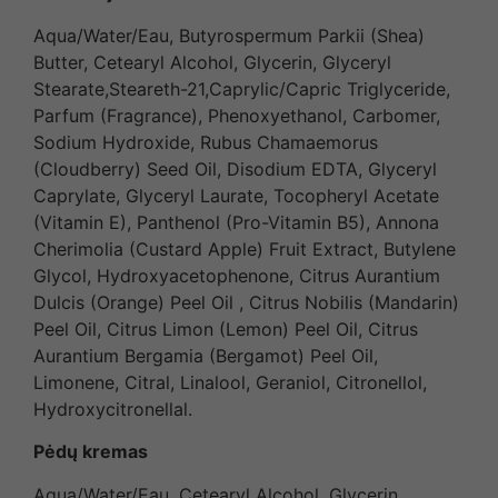
Aqua/Water/Eau, Butyrospermum Parkii (Shea)
Butter, Cetearyl Alcohol, Glycerin, Glyceryl
Stearate,Steareth-21,Caprylic/Capric Triglyceride,
Parfum (Fragrance), Phenoxyethanol, Carbomer,
Sodium Hydroxide, Rubus Chamaemorus
(Cloudberry) Seed Oil, Disodium EDTA, Glyceryl
Caprylate, Glyceryl Laurate, Tocopheryl Acetate
(Vitamin E), Panthenol (Pro-Vitamin B5), Annona
Cherimolia (Custard Apple) Fruit Extract, Butylene
Glycol, Hydroxyacetophenone, Citrus Aurantium
Dulcis (Orange) Peel Oil , Citrus Nobilis (Mandarin)
Peel Oil, Citrus Limon (Lemon) Peel Oil, Citrus
Aurantium Bergamia (Bergamot) Peel Oil,
Limonene, Citral, Linalool, Geraniol, Citronellol,
Hydroxycitronellal.
Pėdų kremas
Aqua/Water/Eau, Cetearyl Alcohol, Glycerin,