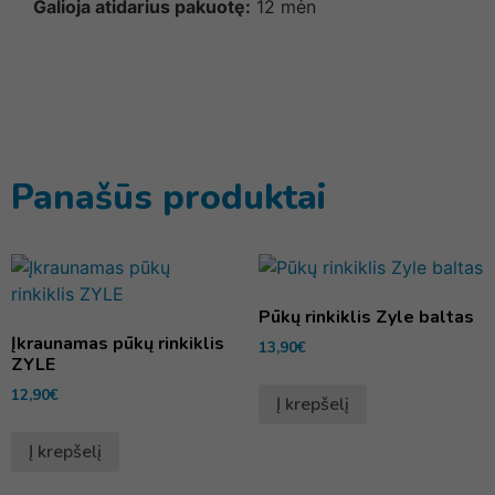
Galioja atidarius pakuotę:
12 mėn
Panašūs produktai
Pūkų rinkiklis Zyle baltas
Įkraunamas pūkų rinkiklis
13,90
€
ZYLE
12,90
€
Į krepšelį
Į krepšelį