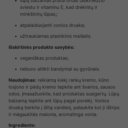
lūpų balzamas praturtintas taukmedžio
sviestu ir vitaminu E, kad drėkintų ir
minkštintų lūpas;;
atpalaiduojanti vonios druska;
užtraukiamas plastikinis maišelis.
Išskirtinės produkto savybės:
veganiškas produktas;
nebuvo atlikti bandymai su gyvūnais.
Naudojimas:
reikiamą kiekį rankų kremo, kūno
losjono ir pėdų kremo tepkite ant švarios, sausos
odos. Įmasažuokite, kad produktas susigertų. Lūpų
balzamą tepkite ant lūpų pagal poreikį. Vonios
druską berkite į šiltą vandenį, palaukite kol ji ištirps
ir mėgaukitės malonia, aromatinga vonia.
Ingredients: