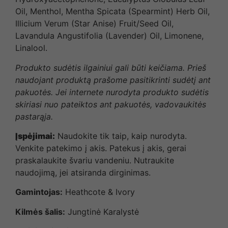
Oil, Menthol, Mentha Spicata (Spearmint) Herb Oil,
Illicium Verum (Star Anise) Fruit/Seed Oil,
Lavandula Angustifolia (Lavender) Oil, Limonene,
Linalool.
Produkto sudėtis ilgainiui gali būti keičiama. Prieš
naudojant produktą prašome pasitikrinti sudėtį ant
pakuotės. Jei internete nurodyta produkto sudėtis
skiriasi nuo pateiktos ant pakuotės, vadovaukitės
pastarąja.
Įspėjimai:
Naudokite tik taip, kaip nurodyta.
Venkite patekimo į akis. Patekus į akis, gerai
praskalaukite švariu vandeniu. Nutraukite
naudojimą, jei atsiranda dirginimas.
Gamintojas:
Heathcote & Ivory
Kilmės šalis:
Jungtinė Karalystė