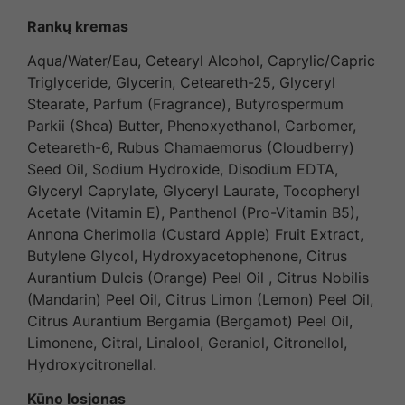
Rankų kremas
Aqua/Water/Eau, Cetearyl Alcohol, Caprylic/Capric
Triglyceride, Glycerin, Ceteareth-25, Glyceryl
Stearate, Parfum (Fragrance), Butyrospermum
Parkii (Shea) Butter, Phenoxyethanol, Carbomer,
Ceteareth-6, Rubus Chamaemorus (Cloudberry)
Seed Oil, Sodium Hydroxide, Disodium EDTA,
Glyceryl Caprylate, Glyceryl Laurate, Tocopheryl
Acetate (Vitamin E), Panthenol (Pro-Vitamin B5),
Annona Cherimolia (Custard Apple) Fruit Extract,
Butylene Glycol, Hydroxyacetophenone, Citrus
Aurantium Dulcis (Orange) Peel Oil , Citrus Nobilis
(Mandarin) Peel Oil, Citrus Limon (Lemon) Peel Oil,
Citrus Aurantium Bergamia (Bergamot) Peel Oil,
Limonene, Citral, Linalool, Geraniol, Citronellol,
Hydroxycitronellal.
Kūno losjonas