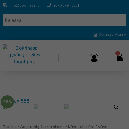
info@dokrinesa.lt
+370 679 48351
Gyvūnų viešbutis
0
-15%
Pradžia
/
Augintinių šeimininkams
/
Kūno priežiūra
/
Kūno