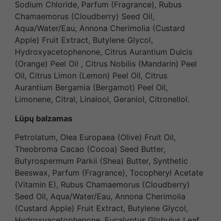
Sodium Chloride, Parfum (Fragrance), Rubus
Chamaemorus (Cloudberry) Seed Oil,
Aqua/Water/Eau, Annona Cherimolia (Custard
Apple) Fruit Extract, Butylene Glycol,
Hydroxyacetophenone, Citrus Aurantium Dulcis
(Orange) Peel Oil , Citrus Nobilis (Mandarin) Peel
Oil, Citrus Limon (Lemon) Peel Oil, Citrus
Aurantium Bergamia (Bergamot) Peel Oil,
Limonene, Citral, Linalool, Geraniol, Citronellol.
Lūpų balzamas
Petrolatum, Olea Europaea (Olive) Fruit Oil,
Theobroma Cacao (Cocoa) Seed Butter,
Butyrospermum Parkii (Shea) Butter, Synthetic
Beeswax, Parfum (Fragrance), Tocopheryl Acetate
(Vitamin E), Rubus Chamaemorus (Cloudberry)
Seed Oil, Aqua/Water/Eau, Annona Cherimolia
(Custard Apple) Fruit Extract, Butylene Glycol,
Hydroxyacetophenone, Eucalyptus Globulus Leaf