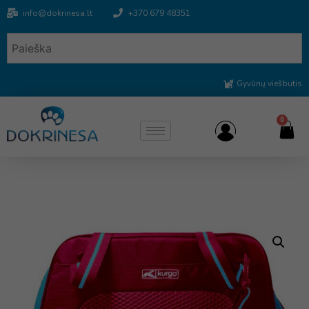
info@dokrinesa.lt
+370 679 48351
Gyvūnų viešbutis
0