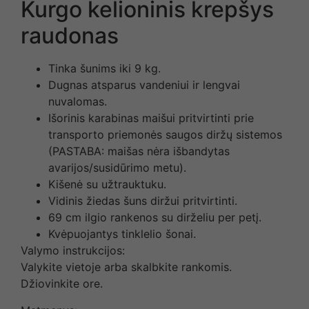
Kurgo kelioninis krepšys
raudonas
Tinka šunims iki 9 kg.
Dugnas atsparus vandeniui ir lengvai
nuvalomas.
Išorinis karabinas maišui pritvirtinti prie
transporto priemonės saugos diržų sistemos
(PASTABA: maišas nėra išbandytas
avarijos/susidūrimo metu).
Kišenė su užtrauktuku.
Vidinis žiedas šuns diržui pritvirtinti.
69 cm ilgio rankenos su dirželiu per petį.
Kvėpuojantys tinklelio šonai.
Valymo instrukcijos:
Valykite vietoje arba skalbkite rankomis.
Džiovinkite ore.