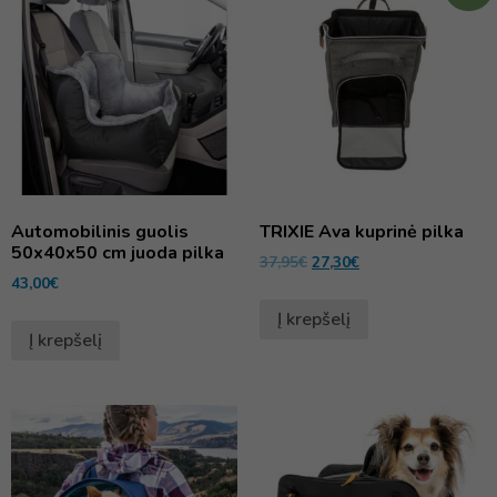
Automobilinis guolis
TRIXIE Ava kuprinė pilka
50x40x50 cm juoda pilka
37,95
€
27,30
€
43,00
€
Į krepšelį
Į krepšelį