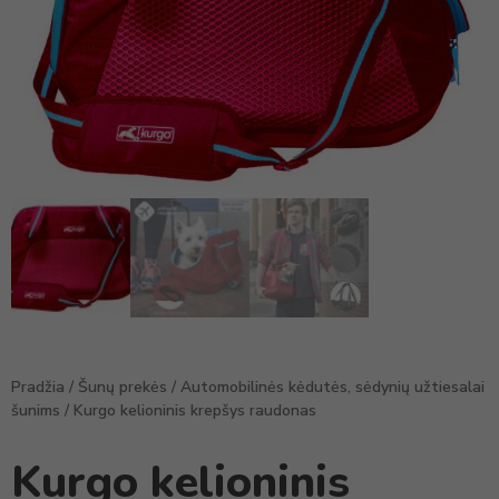
Pradžia
/
Šunų prekės
/
Automobilinės kėdutės, sėdynių užtiesalai
šunims
/ Kurgo kelioninis krepšys raudonas
Kurgo kelioninis