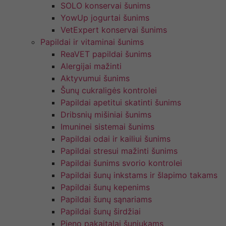
SOLO konservai šunims
YowUp jogurtai šunims
VetExpert konservai šunims
Papildai ir vitaminai šunims
ReaVET papildai šunims
Alergijai mažinti
Aktyvumui šunims
Šunų cukraligės kontrolei
Papildai apetitui skatinti šunims
Dribsnių mišiniai šunims
Imuninei sistemai šunims
Papildai odai ir kailiui šunims
Papildai stresui mažinti šunims
Papildai šunims svorio kontrolei
Papildai šunų inkstams ir šlapimo takams
Papildai šunų kepenims
Papildai šunų sąnariams
Papildai šunų širdžiai
Pieno pakaitalai šuniukams