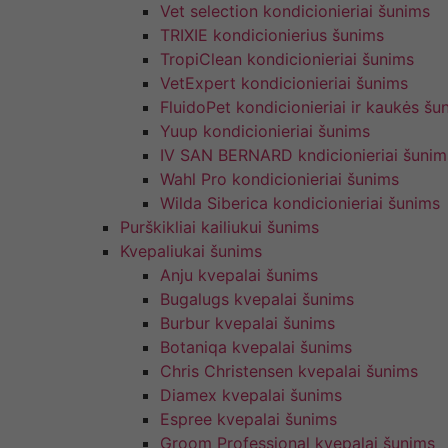
Vet selection kondicionieriai šunims
TRIXIE kondicionierius šunims
TropiClean kondicionieriai šunims
VetExpert kondicionieriai šunims
FluidoPet kondicionieriai ir kaukės šu
Yuup kondicionieriai šunims
IV SAN BERNARD kndicionieriai šunim
Wahl Pro kondicionieriai šunims
Wilda Siberica kondicionieriai šunims
Purškikliai kailiukui šunims
Kvepaliukai šunims
Anju kvepalai šunims
Bugalugs kvepalai šunims
Burbur kvepalai šunims
Botaniqa kvepalai šunims
Chris Christensen kvepalai šunims
Diamex kvepalai šunims
Espree kvepalai šunims
Groom Professional kvepalai šunims