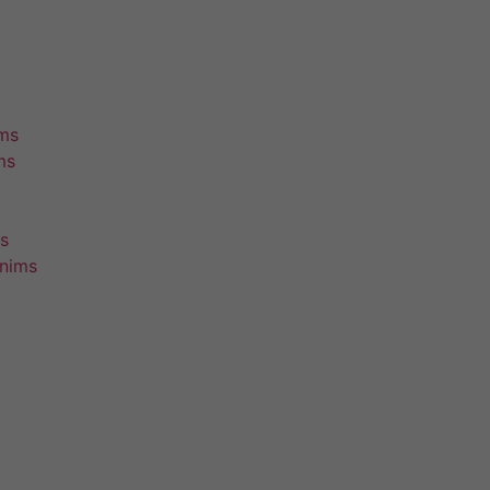
ims
ms
s
unims