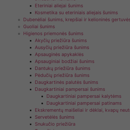
Eteriniai aliejai šunims
Kosmetika su eteriniais aliejais šunims
Dubenėliai šunims, krepšiai ir kelioninės gertuvė
Guoliai šunims
Higienos priemonės šunims
Akyčių priežiūra šunims
Ausyčių priežiūra šunims
Apsauginės apykaklės
Apsauginiai bodžiai šunims
Dantukų priežiūra šunims
Pėdučių priežiūra šunims
Daugkartinės palutės šunims
Daugkartiniai pampersai šunims
Daugkartiniai pampersai kalytėms
Daugkartiniai pampersai patinams
Ekskrementų maišeliai ir dėklai, kvapų neutr
Servetėlės šunims
Snukučio priežiūra