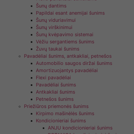
Šunų dantims
Papildai esant anemijai šunims
Šunų viduriavimui
Šunų virškinimui
Šunų kvėpavimo sistemai
Vėžiu sergantiems šunims
Žuvų taukai šunims
Pavadėliai šunims, antkakliai, petnešos
Automobilio saugos diržai šunims
Amortizuojantys pavadėliai
Flexi pavadėliai
Pavadėliai šunims
Antkakliai šunims
Petnešos šunims
Priežiūros priemonės šunims
Kirpimo mašinėlės šunims
Kondicionieriai šunims
ANJU kondicionieriai šunims