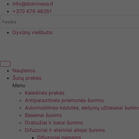
Eiti
info@dokrinesa.lt
prie
+370 679 48351
turinio
Gyvūnų viešbutis
Naujienos
Šunų prekės
Menu
Kalėdinės prekės
Antiparazitinės priemonės šunims
Automobilinės kėdutės, sėdynių užtiesalai šunim
Baseinai šunims
Drabužiai ir batai šunims
Difuzoriai ir eteriniai aliejai šunims
Difuzoriai namams