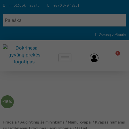
info@dokrinesa.lt
+370 679 48351
Gyvūnų viešbutis
0
-15%
Pradžia
/
Augintinių šeimininkams
/
Namų kvapai
/ Kvapas namams
su lazdelėmis Erbolinea Legni Imperiali 500 ml