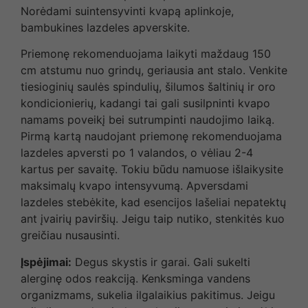
Norėdami suintensyvinti kvapą aplinkoje,
bambukines lazdeles apverskite.
Priemonę rekomenduojama laikyti maždaug 150
cm atstumu nuo grindų, geriausia ant stalo. Venkite
tiesioginių saulės spindulių, šilumos šaltinių ir oro
kondicionierių, kadangi tai gali susilpninti kvapo
namams poveikį bei sutrumpinti naudojimo laiką.
Pirmą kartą naudojant priemonę rekomenduojama
lazdeles apversti po 1 valandos, o vėliau 2-4
kartus per savaitę. Tokiu būdu namuose išlaikysite
maksimalų kvapo intensyvumą. Apversdami
lazdeles stebėkite, kad esencijos lašeliai nepatektų
ant įvairių paviršių. Jeigu taip nutiko, stenkitės kuo
greičiau nusausinti.
Įspėjimai:
Degus skystis ir garai. Gali sukelti
alerginę odos reakciją. Kenksminga vandens
organizmams, sukelia ilgalaikius pakitimus. Jeigu