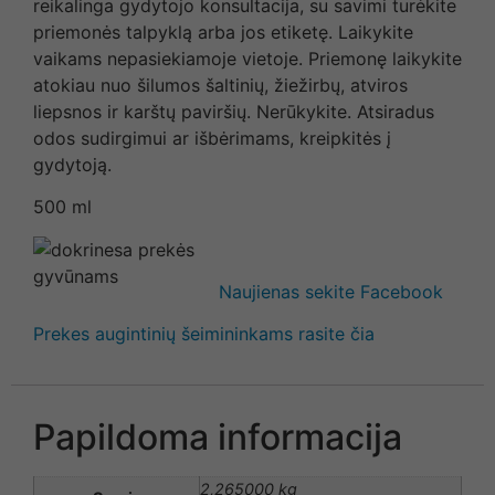
reikalinga gydytojo konsultacija, su savimi turėkite
priemonės talpyklą arba jos etiketę. Laikykite
vaikams nepasiekiamoje vietoje. Priemonę laikykite
atokiau nuo šilumos šaltinių, žiežirbų, atviros
liepsnos ir karštų paviršių. Nerūkykite. Atsiradus
odos sudirgimui ar išbėrimams, kreipkitės į
gydytoją.
500 ml
Naujienas sekite Facebook
Prekes augintinių šeimininkams rasite čia
Papildoma informacija
2,265000 kg