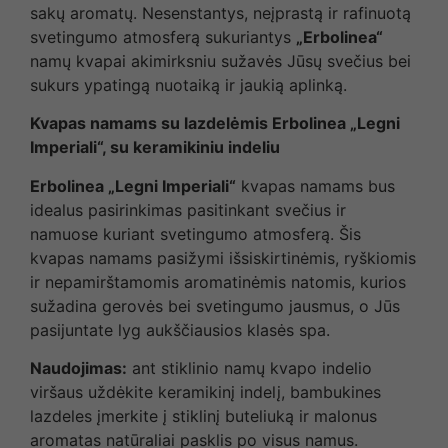
sakų aromatų. Nesenstantys, neįprastą ir rafinuotą
svetingumo atmosferą sukuriantys
„Erbolinea“
namų kvapai akimirksniu sužavės Jūsų svečius bei
sukurs ypatingą nuotaiką ir jaukią aplinką.
Kvapas namams su lazdelėmis Erbolinea „Legni
Imperiali“, su keramikiniu indeliu
Erbolinea „Legni Imperiali“
kvapas namams bus
idealus pasirinkimas pasitinkant svečius ir
namuose kuriant svetingumo atmosferą. Šis
kvapas namams pasižymi išsiskirtinėmis, ryškiomis
ir nepamirštamomis aromatinėmis natomis, kurios
sužadina gerovės bei svetingumo jausmus, o Jūs
pasijuntate lyg aukščiausios klasės spa.
Naudojimas:
ant stiklinio namų kvapo indelio
viršaus uždėkite keramikinį indelį, bambukines
lazdeles įmerkite į stiklinį buteliuką ir malonus
aromatas natūraliai pasklis po visus namus.