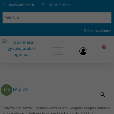
info@dokrinesa.lt
+370 679 48351
Gyvūnų viešbutis
0
-15%
Pradžia
/
Augintinių šeimininkams
/
Namų kvapai
/ Kvapas namams
su lazdelėmis Erbolinea Prestige Oro Frizzante 1000 ml