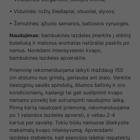
• Vidurinės: rožių žiedlapiai, obuoliai, slyvos;
• Žemutinės: ąžuolo samanos, baltosios vynuogės.
Naudojimas:
bambukines lazdeles įmerkite į stiklinį
buteliuką ir malonus aromatas natūraliai pasklis po
namus. Norėdami intensyvesnio kvapo,
bambukines lazdeles apverskite.
Priemonę rekomenduojama laikyti maždaug 150
cm atstumu nuo grindų, geriausia ant stalo. Venkite
tiesioginių saulės spindulių, šilumos šaltinių ir oro
kondicionierių, kadangi tai gali susilpninti kvapo
namams poveikį bei sutrumpinti naudojimo laiką.
Pirmą kartą naudojant priemonę, rekomenduojama
po 1 valandos lazdeles apversti, o vėliau 2-4
kartus per savaitę. Tokiu būdu namuose išlaikysite
maksimalų kvapo intensyvumą. Apversdami
lazdeles stebėkite, kad esencijos lašeliai nepatektų