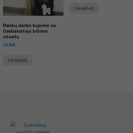
Į krepšelį
Rankų darbo kuprinė su
Garbanotojo bišono
siluetu
34,00
€
Į krepšelį