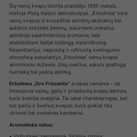
Šių namų kvapų istorija prasidėjo 1995 metais,
mažoje Pietų Italijos laboratorijoje. „Erbolinea“ kūrė
namų kvapus iš kruopščiai atrinktų ekstraktų bei
aukštos kokybės žaliavų, sukurdami unikalius
aplinkoje pasklindančius aromatus, taip
atskleidžiant Italijai būdingą meistriškumą.
Nesenstantys, neįprastą ir rafinuotą svetingumo
atmosferą sukuriantys „Erbolinea“ namų kvapai
akimirksniu sužavės Jūsų svečius, sukurs ypatingą
nuotaiką bei jaukią aplinką.
Erbolinea „Oro Frizzante“
kvapas namams – tai
intensyvus vaisių, gėlių ir prieskonių kvapų derinys,
kuris švelniai svaigina. Tai labai charakteringas, bet
tuo pačiu ir švelnus kvapas, kuris puikiai tiks
virtuvei bei svetainės kambariui.
Aromatinės natos:
• Virštutinės: bergamotė, Sicilijos citrina;