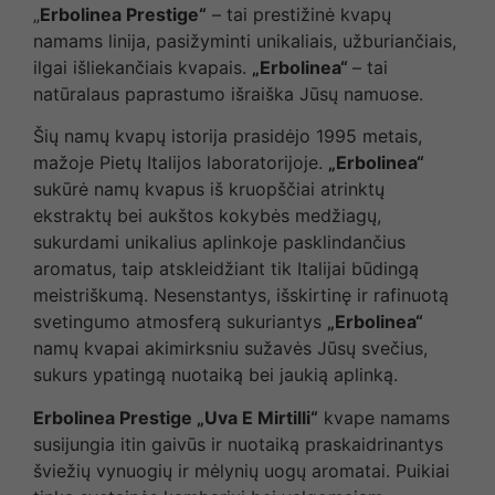
„
Erbolinea Prestige“
– tai prestižinė kvapų
namams linija, pasižyminti unikaliais, užburiančiais,
ilgai išliekančiais kvapais.
„Erbolinea“
– tai
natūralaus paprastumo išraiška Jūsų namuose.
Šių namų kvapų istorija prasidėjo 1995 metais,
mažoje Pietų Italijos laboratorijoje.
„Erbolinea“
sukūrė namų kvapus iš kruopščiai atrinktų
ekstraktų bei aukštos kokybės medžiagų,
sukurdami unikalius aplinkoje pasklindančius
aromatus, taip atskleidžiant tik Italijai būdingą
meistriškumą. Nesenstantys, išskirtinę ir rafinuotą
svetingumo atmosferą sukuriantys
„Erbolinea“
namų kvapai akimirksniu sužavės Jūsų svečius,
sukurs ypatingą nuotaiką bei jaukią aplinką.
Erbolinea Prestige „Uva E Mirtilli“
kvape namams
susijungia itin gaivūs ir nuotaiką praskaidrinantys
šviežių vynuogių ir mėlynių uogų aromatai. Puikiai