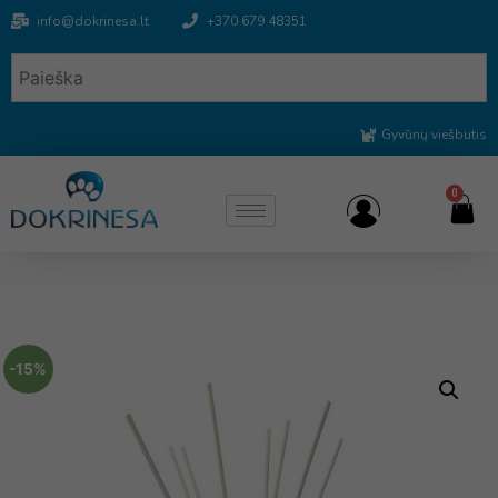
info@dokrinesa.lt
+370 679 48351
Gyvūnų viešbutis
0
-15%