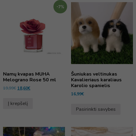
-7%
Namų kvapas MUHA
Šuniukas veltinukas
Melograno Rose 50 ml
Kavalieriaus karaliaus
Karolio spanielis
19,99
€
18,60
€
16,99
€
Į krepšelį
Pasirinkti savybes