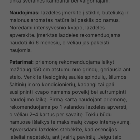
tinka svetainės kambariui bei valgomajam.
Naudojimas:
lazdeles įmerkite į stiklinį buteliuką ir
malonus aromatas natūraliai pasklis po namus.
Norėdami intensyvesnio kvapo, lazdeles
apverskite. Įmerktas lazdeles rekomenduojama
naudoti iki 6 mėnesių, o vėliau jas pakeisti
naujomis.
Patarimai:
priemonę rekomenduojama laikyti
maždaug 150 cm atstumu nuo grindų, geriausia ant
stalo. Venkite tiesioginių saulės spindulių, šilumos
šaltinių ir oro kondicionierių, kadangi tai gali
susilpninti kvapo namams poveikį bei sutrumpinti
naudojimo laiką. Pirmą kartą naudojant priemonę,
rekomenduojama po 1 valandos lazdeles apversti,
o vėliau 2–4 kartus per savaitę. Tokiu būdu
namuose išlaikysite maksimalų kvapo intensyvumą.
Apversdami lazdeles stebėkite, kad esencijos
lašeliai nepatektų ant įvairių paviršių. Jeigu taip