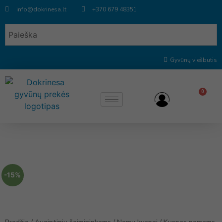
info@dokrinesa.lt
+370 679 48351
Gyvūnų viešbutis
0
-15%