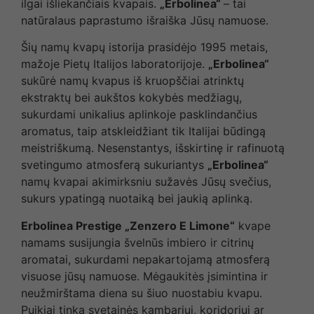
ilgai išliekančiais kvapais.
„Erbolinea“
– tai
natūralaus paprastumo išraiška Jūsų namuose.
Šių namų kvapų istorija prasidėjo 1995 metais,
mažoje Pietų Italijos laboratorijoje.
„Erbolinea“
sukūrė namų kvapus iš kruopščiai atrinktų
ekstraktų bei aukštos kokybės medžiagų,
sukurdami unikalius aplinkoje pasklindančius
aromatus, taip atskleidžiant tik Italijai būdingą
meistriškumą. Nesenstantys, išskirtinę ir rafinuotą
svetingumo atmosferą sukuriantys
„Erbolinea“
namų kvapai akimirksniu sužavės Jūsų svečius,
sukurs ypatingą nuotaiką bei jaukią aplinką.
Erbolinea Prestige „Zenzero E Limone“
kvape
namams susijungia švelnūs imbiero ir citrinų
aromatai, sukurdami nepakartojamą atmosferą
visuose jūsų namuose. Mėgaukitės įsimintina ir
neužmirštama diena su šiuo nuostabiu kvapu.
Puikiai tinka svetainės kambariui, koridoriui ar