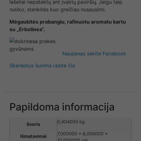
lašeliai nepatektų ant įvairių paviršių. Jeigu taip
nutiko, stenkitės kuo greičiau nusausinti.
Mėgaukitės prabangiu, rafinuotu aromatu kartu
su „Erbolinea“.
Naujienas sekite Facebook
Skanėstus šunims rasite čia
Papildoma informacija
0,404000 kg
Svoris
7,000000 × 6,000000 ×
Išmatavimai
31,000000 cm