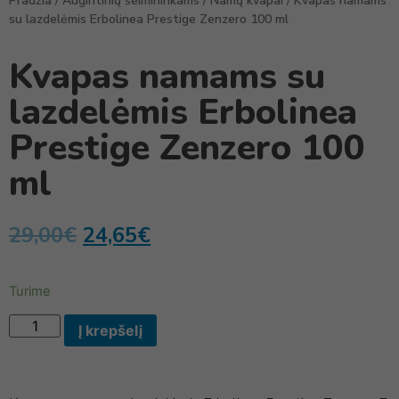
Pradžia
/
Augintinių šeimininkams
/
Namų kvapai
/ Kvapas namams
su lazdelėmis Erbolinea Prestige Zenzero 100 ml
Kvapas namams su
lazdelėmis Erbolinea
Prestige Zenzero 100
ml
29,00
€
24,65
€
Turime
Į krepšelį