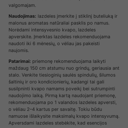
valgomajam.
Naudojimas:
lazdeles įmerkite į stiklinį buteliuką ir
malonus aromatas natūraliai pasklis po namus.
Norėdami intensyvesnio kvapo, lazdeles
apverskite. Įmerktas lazdeles rekomenduojama
naudoti iki 6 mėnesių, o vėliau jas pakeisti
naujomis.
Patarimai:
priemonę rekomenduojama laikyti
maždaug 150 cm atstumu nuo grindų, geriausia ant
stalo. Venkite tiesioginių saulės spindulių, šilumos
šaltinių ir oro kondicionierių, kadangi tai gali
susilpninti kvapo namams poveikį bei sutrumpinti
naudojimo laiką. Pirmą kartą naudojant priemonę,
rekomenduojama po 1 valandos lazdeles apversti,
o vėliau 2–4 kartus per savaitę. Tokiu būdu
namuose išlaikysite maksimalų kvapo intensyvumą.
Apversdami lazdeles stebėkite, kad esencijos