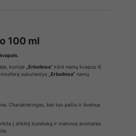
o 100 ml
 kvapais.
ėje, kurioje
„Erbolinea“
kūrė namų kvapus iš
 atmosferą sukuriantys
„Erbolinea“
namų
na. Charakteringas, bet tuo pačiu ir švelnus
kite į stiklinį buteliuką ir malonus aromatas
ite.