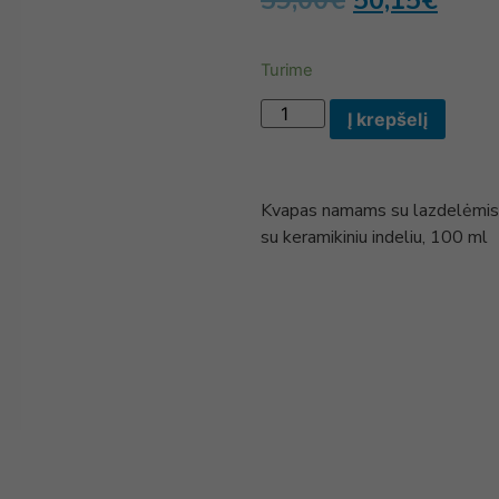
59,00
€
50,15
€
Turime
Į krepšelį
Kvapas namams su lazdelėmis
su keramikiniu indeliu, 100 ml