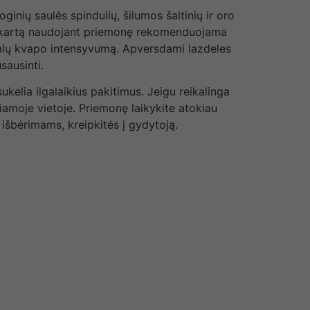
nių saulės spindulių, šilumos šaltinių ir oro
rmą kartą naudojant priemonę rekomenduojama
malų kvapo intensyvumą. Apversdami lazdeles
sausinti.
kelia ilgalaikius pakitimus. Jeigu reikalinga
iamoje vietoje. Priemonę laikykite atokiau
r išbėrimams, kreipkitės į gydytoją.