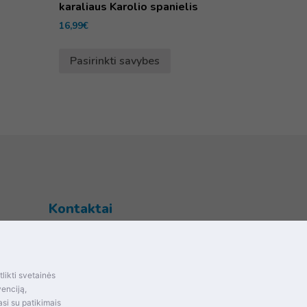
karaliaus Karolio spanielis
16,99
€
Pasirinkti savybes
Kontaktai
Šventupės g. 28, Kaunas, Lietuva
+370 (672) 27 650
likti svetainės
info@dokrinesa.lt
mas ir
venciją,
si su patikimais