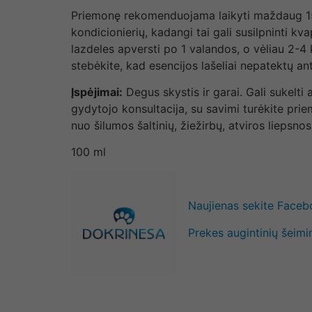
Priemonę rekomenduojama laikyti maždaug 150 c
kondicionierių, kadangi tai gali susilpninti
lazdeles apversti po 1 valandos, o vėliau 2-
stebėkite, kad esencijos lašeliai nepatektų ant 
Įspėjimai:
Degus skystis ir garai. Gali sukelti
gydytojo konsultacija, su savimi turėkite pri
nuo šilumos šaltinių, žiežirbų, atviros liepsno
100 ml
Naujienas sekite Face
Prekes augintinių šeimi