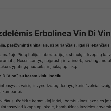
delėmis Erbolinea Vin Di Vin
a, pasižyminti unikaliais, užburiančiais, ilgai išliekančiais
mažoje Pietų Italijos laboratorijoje, stimulų ir kvepalų kalv
akų aromatų. Nesenstantys, neįprastą ir rafinuotą svetingumo
ukurs ypatingą nuotaiką ir jaukią aplinką.
Di Vino“, su keramikiniu indeliu
tensyvus vaisių ir vyno kvapų derinys, kuris švelniai svaigi
ės kambariui.
viršaus uždėkite keramikinį indelį, bambukines lazdeles įmer
uintensyvinti kvapą aplinkoje, bambukines lazdeles apversk