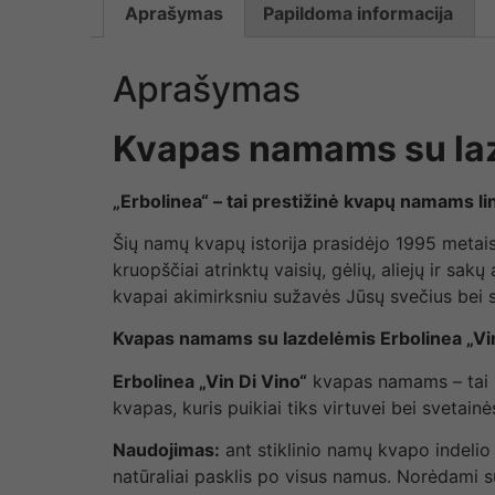
Aprašymas
Papildoma informacija
Aprašymas
Kvapas namams su laz
„Erbolinea“ – tai prestižinė kvapų namams linij
Šių namų kvapų istorija prasidėjo 1995 metais, 
kruopščiai atrinktų vaisių, gėlių, aliejų ir s
kvapai akimirksniu sužavės Jūsų svečius bei s
Kvapas namams su lazdelėmis Erbolinea „Vin 
Erbolinea „Vin Di Vino“
kvapas namams – tai in
kvapas, kuris puikiai tiks virtuvei bei svetain
Naudojimas:
ant stiklinio namų kvapo indelio 
natūraliai pasklis po visus namus. Norėdami s