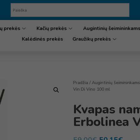
ų prekės
Kačių prekės
Augintinių šeimininkam
Kalėdinės prekės
Graužikų prekės
Pradžia
/
Augintinių šeimininkams
Vin Di Vino 100 ml
Kvapas nam
Erbolinea 