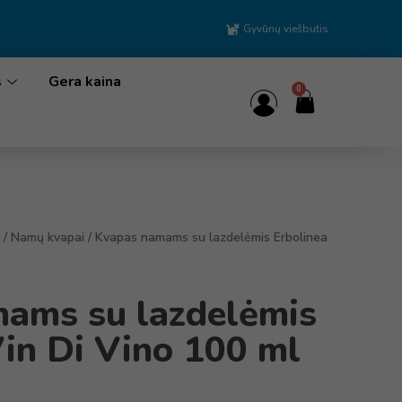
Gyvūnų viešbutis
s
Gera kaina
0
/
Namų kvapai
/ Kvapas namams su lazdelėmis Erbolinea
ams su lazdelėmis
Vin Di Vino 100 ml