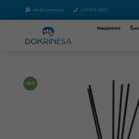
info@dokrinesa.lt
+370 679 48351
Naujienos
Šun
-15%