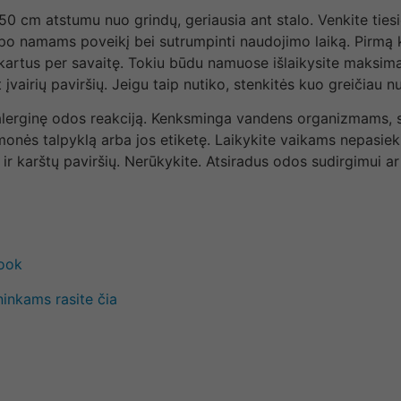
m atstumu nuo grindų, geriausia ant stalo. Venkite tiesiogi
 kvapo namams poveikį bei sutrumpinti naudojimo laiką. Pi
4 kartus per savaitę. Tokiu būdu namuose išlaikysite maksi
įvairių paviršių. Jeigu taip nutiko, stenkitės kuo greičiau nu
 alerginę odos reakciją. Kenksminga vandens organizmams, su
emonės talpyklą arba jos etiketę. Laikykite vaikams nepasiek
s ir karštų paviršių. Nerūkykite. Atsiradus odos sudirgimui a
book
ninkams rasite čia