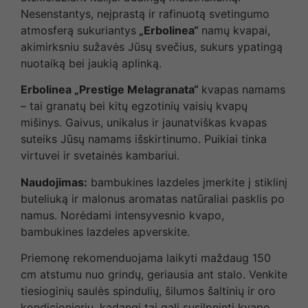
Nesenstantys, neįprastą ir rafinuotą svetingumo
atmosferą sukuriantys
„Erbolinea“
namų kvapai,
akimirksniu sužavės Jūsų svečius, sukurs ypatingą
nuotaiką bei jaukią aplinką.
Erbolinea „Prestige Melagranata“
kvapas namams
– tai granatų bei kitų egzotinių vaisių kvapų
mišinys. Gaivus, unikalus ir jaunatviškas kvapas
suteiks Jūsų namams išskirtinumo. Puikiai tinka
virtuvei ir svetainės kambariui.
Naudojimas:
bambukines lazdeles įmerkite į stiklinį
buteliuką ir malonus aromatas natūraliai pasklis po
namus. Norėdami intensyvesnio kvapo,
bambukines lazdeles apverskite.
Priemonę rekomenduojama laikyti maždaug 150
cm atstumu nuo grindų, geriausia ant stalo. Venkite
tiesioginių saulės spindulių, šilumos šaltinių ir oro
kondicionierių, kadangi tai gali susilpninti kvapo