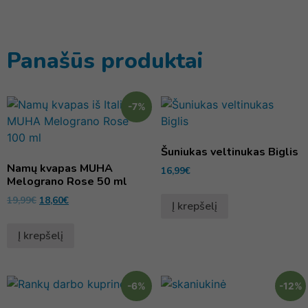
Panašūs produktai
-7%
Šuniukas veltinukas Biglis
Namų kvapas MUHA
16,99
€
Melograno Rose 50 ml
19,99
€
18,60
€
Į krepšelį
Į krepšelį
-6%
-12%