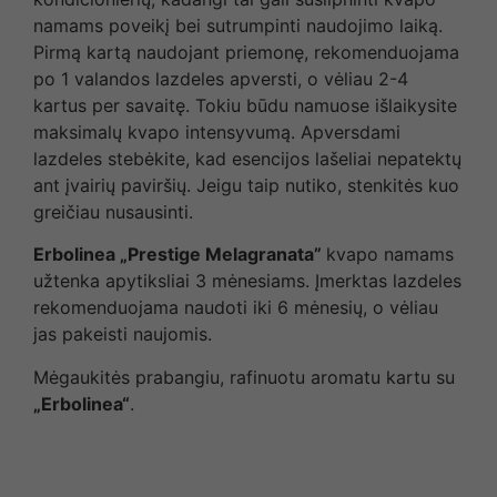
namams poveikį bei sutrumpinti naudojimo laiką.
Pirmą kartą naudojant priemonę, rekomenduojama
po 1 valandos lazdeles apversti, o vėliau 2-4
kartus per savaitę. Tokiu būdu namuose išlaikysite
maksimalų kvapo intensyvumą. Apversdami
lazdeles stebėkite, kad esencijos lašeliai nepatektų
ant įvairių paviršių. Jeigu taip nutiko, stenkitės kuo
greičiau nusausinti.
Erbolinea „Prestige Melagranata”
kvapo namams
užtenka apytiksliai 3 mėnesiams. Įmerktas lazdeles
rekomenduojama naudoti iki 6 mėnesių, o vėliau
jas pakeisti naujomis.
Mėgaukitės prabangiu, rafinuotu aromatu kartu su
„Erbolinea“
.