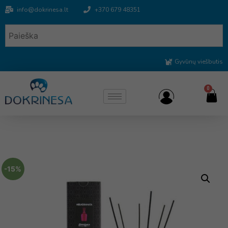
info@dokrinesa.lt
+370 679 48351
Gyvūnų viešbutis
0
-15%