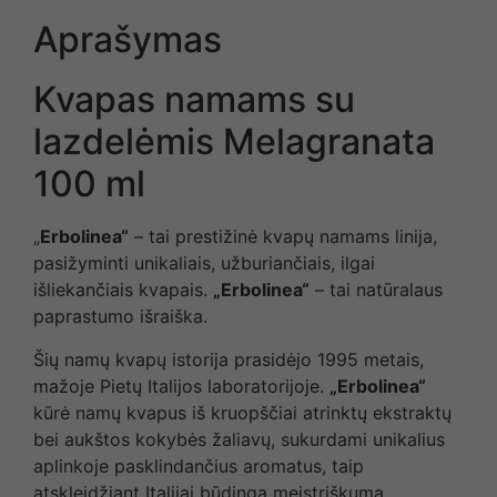
Aprašymas
Kvapas namams su
lazdelėmis Melagranata
100 ml
„
Erbolinea“
– tai prestižinė kvapų namams linija,
pasižyminti unikaliais, užburiančiais, ilgai
išliekančiais kvapais.
„Erbolinea“
– tai natūralaus
paprastumo išraiška.
Šių namų kvapų istorija prasidėjo 1995 metais,
mažoje Pietų Italijos laboratorijoje.
„Erbolinea“
kūrė namų kvapus iš kruopščiai atrinktų ekstraktų
bei aukštos kokybės žaliavų, sukurdami unikalius
aplinkoje pasklindančius aromatus, taip
atskleidžiant Italijai būdingą meistriškumą.