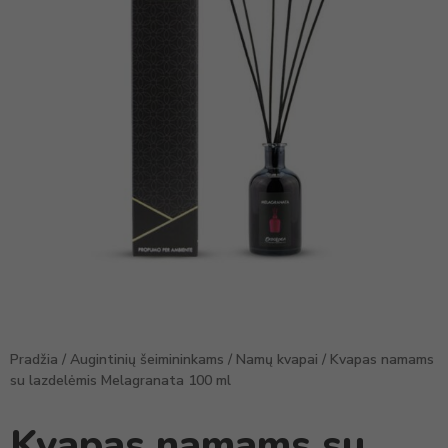
Pradžia
/
Augintinių šeimininkams
/
Namų kvapai
/ Kvapas namams
su lazdelėmis Melagranata 100 ml
Kvapas namams su